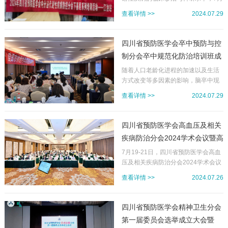
长杨伟出席启动仪式并讲话，邻水县
13日下午，四川省预防医学会内分泌
查看详情 >>
2024.07.29
委副书记、县长石国平出席启动仪式
代谢性疾病防控分会2024年下基层系
并致辞，我会受邀作为社会组织代表
列培训(江油站)在江油市人民医院成功
发言。石国平县长在致辞中对出席仪
举办。培训特邀四川大学华西医院内
四川省预防医学会卒中预防与控
式的各级领导和社会组织代表表示热
分泌学科的领军人物——李舍予教授
制分会卒中规范化防治培训班成
烈欢迎，...
与陈大伟教授亲临指导，吸引了江油
功举办
市人民医院全体医护人员及绵阳江油
随着人口老龄化进程的加速以及生活
地区业界同仁的广泛参与。李舍予教
方式改变等多因素的影响，脑卒中现
授，以其深厚的学术功底和广泛的国
已成为严重威胁我国居民生命健康
查看详情 >>
2024.07.29
际影响力，围绕糖尿病、高脂血症等
的“头号杀手”。脑卒中具有高发病率、
内分泌代谢性疾病的最新研究成果，
高病死率及高致残率的特点，是我国
进行了深入浅出的讲解，为医护人员
居民首位疾病死亡原因之一。7月28
四川省预防医学会高血压及相关
带来了前沿的学术视角和宝贵的临床
日，为进一步提升自贡地区脑血管病
疾病防治分会2024学术会议暨高
指导。同...
诊疗水平，建立健全卒中救治网络，
血压防治新进展培训班 暨2024
四川省预防医学会卒中预防与控制分
7月19-21日，四川省预防医学会高血
会举办“卒中规范化防治培训班”，活动
压及相关疾病防治分会2024学术会议
四川高血压大会在成都隆重召开
邀请了多名省内知名专家进行主题授
暨高血压防治新进展培训班暨2024四
查看详情 >>
2024.07.26
课。自贡市卒中联盟成员单位负责
川高血压大会在成都隆重举行。本次
人，二级及以上医疗机构神经内
会议由四川省预防医学会主办，四川
（外）科主任、护士长和业务骨干相
省预防医学会高血压及相关疾病防治
四川省预防医学会精神卫生分会
关工作者80余人参加会议。四川省预
分会(以下简称“高血压分会”)承办，四
第一届委员会选举成立大会暨
防医学会卒中预防...
川大学华西医院、四川大学华西公共