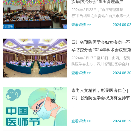
疾病防治分会“血压管理基层
行”系列培训之自贡站顺利举行
2024年8月23日，“血压管理基层
行”系列培训之自贡站在自贡市第一人
民医院顺利举行。本场活动由四川省
查看详情 >>
2024.09.02
预防医学会高血压及相关疾病分会
（以下简称高血压分会）、中国高血
压联盟云贵川联盟和中国老年医学学
四川省预防医学会妇女疾病与不
会高血压分会四川工作组联合开展。
孕防控分会2024年学术会议暨第
本次基层培训会由高血压分会主任委
六届生殖健康与不孕相关疾病培
员张新军教授带队开展；自贡市卫生
2024年8月17日至18日，由四川省预
健康委员会吴敏副主任、自贡市第一
防医学会主办，四川省预防医学会妇
训班圆满落幕
人民医院邹影副院长出席会议，对高
女疾病与不孕防控分会、四川大学华
查看详情 >>
2024.08.30
血压分会专家的到来表示热烈的欢迎
西第二医院承办，以及巴中市妇幼保
和衷心的感谢。高血压分会常务委员
健院、巴中市恩阳区人民医院联合协
曹文斋教授担任会议主持，常务委员
办的“四川省预防医学会妇女疾病与不
崇尚人文精神，彰显医者仁心 |
曾良帮教授和委员何军教授担任授课
孕防控分会2024年学术会议暨第六届
四川省预防医学会祝所有医师节
专家。会议还邀请...
生殖健康与不孕相关疾病培训班”在巴
日快乐！
中市圆满举行。本次学术会议吸引了
...
来自巴中以及全省的妇产科专家、学
者及医疗工作者100余人共襄盛举，
查看详情 >>
2024.08.19
共同探讨妇女健康与不孕领域的最新
研究成果与临床实践经验。开幕式