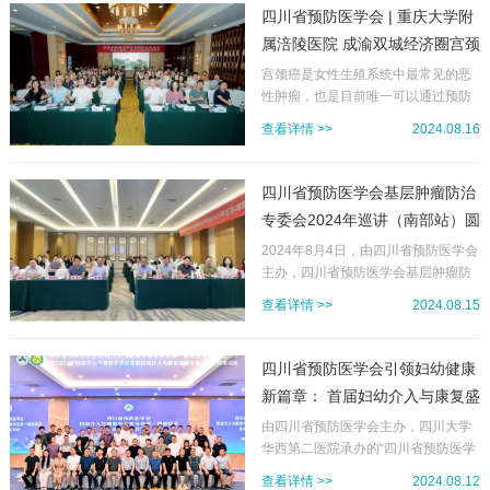
上，四川省预防医学会何树森副会长
四川省预防医学会 | 重庆大学附
发表了热情洋溢的讲话，强调了妇女
属涪陵医院 成渝双城经济圈宫颈
健康...
癌防治进展交流会顺利召开
宫颈癌是女性生殖系统中最常见的恶
性肿瘤，也是目前唯一可以通过预防
手段有效控制的实体瘤。过去30年
查看详情 >>
2024.08.16
中，宫颈癌发病率已显著降低，这主
要归功于防控、筛查、诊断、治疗和
康复等综合措施的实施。为加快构建
四川省预防医学会基层肿瘤防治
区域卫生健康协同防治体系，建设“成
专委会2024年巡讲（南部站）圆
渝健康圈”，让双城经济圈群众有更多
满落幕
获得感、幸福感，四川省预防医学
2024年8月4日，由四川省预防医学会
会、成都市第三人民医院、重庆大学
主办，四川省预防医学会基层肿瘤防
附属涪陵医院于2024年8月10日-11日
治专委会、成都中医药大学附属第五
查看详情 >>
2024.08.15
在涪陵联合举办了“成渝双城经济圈宫
人民医院肿瘤科、南部县人民医院承
颈癌防治进展交流会”。本次成渝双城
办的“四川省预防医学会基层肿瘤防治
学术交流活动邀请了四川省人民政府
专委会2024年巡讲（南部站）”在四川
四川省预防医学会引领妇幼健康
参事、国家肿瘤学临床重点专科/四川
省南充市南部县顺利举行。本次大会
新篇章： 首届妇幼介入与康复盛
省...
邀请到四川省预防医学会基层肿瘤防
会圆满落幕
治专委会主任委员/成都中医药大学附
由四川省预防医学会主办，四川大学
属第五人民医院肿瘤科主任何朗教
华西第二医院承办的“四川省预防医学
授、江苏省肿瘤医院彭伟教授、成都
会妇幼介入与康复专业委员会第一届
查看详情 >>
2024.08.12