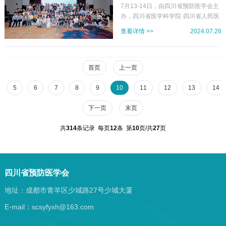
2024年四川精神卫生学术大会隆
卫生学院、四川省疾病预防控制中心
7月13-14日，由四川省预防医学会主
协办。四川省预防医学会副会长/秘书
办，四川省医学科学院·四川省人民医
重召开
长吴建林、四川省疾病预防控制局公
院温江院区/四川省精神医学中心承
查看详情 >>
2024.07.26
共卫生处处长熊新文、四川省疾病预
办，《实用医院临床杂志》作为学术
防控制中心副主任钟波出席大会开幕
支持的“四川省预防医学会精神卫生分
式并致辞。本次大会邀请了来自全国
会第一届委员会选举成立大会暨2024
高血压及相关领域的知名专家进行...
年四川精神卫生学术大会”在成都温江
首页
上一页
圆满举行。7月13日下午，四川省预
防医学会精神卫生分会第一届委员会
5
6
7
8
9
10
11
12
13
14
选举成立大会召开，学会副会长兼秘
书长吴建林出席会议、副秘书长王刚
下一页
末页
主持会议。会议经无记名投票，民主
选举产生第一届委员会委员105名，
共
314
条记录 每页
12
条 第
10
页/共
27
页
其中常务委员35名，李静当选为主任
委员，李喆、周闱、严国建、田间...
四川省预防医学会
地址：成都市青羊区少城路27号少城大厦
E-mail：scsyfyxh@163.com