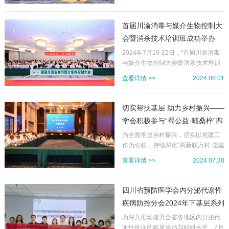
医学院第一附属医院任涛教授、成都
委员会选举成立大会暨2024年妇幼介
市第二人民医院彭小东教授、成都市
入与康复学术大会暨第一届培训学习
第七人民医院李争光教授、南部县人
班”于2024年8月2日至4日在天府之国
首届川渝消毒与媒介生物控制大
民医院肿瘤科主任李涛教授等来自省
——成都成功举办。为更好适应妇幼
会暨消杀技术培训班成功举办
内外各...
健康领域的新形势、新需求，8月2日
晚，四川省预防医学会妇幼介入与康
2024年7月19-22日，“首届川渝消毒
复专业委员会第一届委员会选举成立
与媒介生物控制大会暨消杀技术培训
大会在成都召开。四川省预防医学会
班”在四川都江堰隆重召开。本次会议
查看详情 >>
2024.08.01
副会长兼秘书长吴建林出席会议并致
由四川省预防医学会、重庆市预防医
辞，会议采用无记名投票的方式选举
学会主办，四川省疾病预防控制中
出四川省预防医学会妇幼介入与康复
心、重庆市疾病预防控制中心协办，
切实帮扶基层 助力乡村振兴——
专业委员会第一届委员会委员，来自
四川省预防医学会消毒与媒介生物控
学会积极参与“蜀公益·哺桑梓”四
全省...
制分会、重庆市预防医学会消毒与媒
川省社会组织助力乡村振兴活动
介生物控制专委会承办，来自川渝两
为全面推进乡村振兴，切实以党建工
地疾控机构、医疗机构、消毒与媒介
作为引领，持续深化“两新联万村·党建
生物控制服务机构及产品生产企业代
助振兴”行动，四川省社会组织管理局
查看详情 >>
2024.07.30
表等共计200余人参加本次盛会。四
组织开展了“蜀公益·哺桑梓”——四川
川省疾病预防控制中心副主任、四川
省社会组织助力乡村振兴活动，学会
省预防医学会消毒与媒介生物控制分
积极参与其中，向广安市邻水县袁市
四川省预防医学会内分泌代谢性
会主任委员张丽主持大会开幕式，对
镇天华村捐赠资金，用于改善基层单
疾病防控分会2024年下基层系列
到场的各...
位办公条件。7月24日，我会赶赴广
培训（江油站）成功举办
安市参加助力乡村振兴相关活动。民
为深入推动提升全省各地区内分泌代
政厅二级巡视员、社会组织管理局局
谢性疾病的临床诊治与科研水平，7月