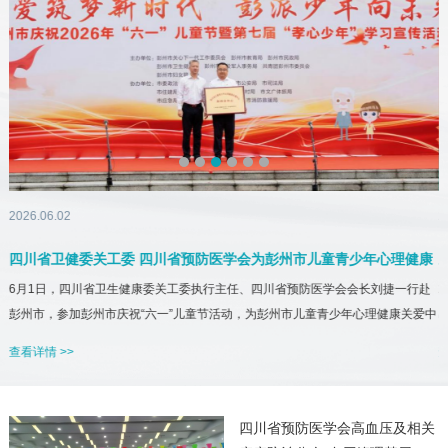
2026.06.02
2
四川省卫健委关工委 四川省预防医学会为彭州市儿童青少年心理健康
6月1日，四川省卫生健康委关工委执行主任、四川省预防医学会会长刘捷一行赴
关爱中心授牌并参加座谈
彭州市，参加彭州市庆祝“六一”儿童节活动，为彭州市儿童青少年心理健康关爱中
会
心授牌，参观中心建设情况，并进行交流座谈。彭州市委常委、统战部部长、市
查看详情 >>
会
关工委主任陈楠，彭州市人民政府党组成员、副市长兰肖雄，彭州市关工委执行
主任刘纪章，彭...
3
四川省预防医学会高血压及相关