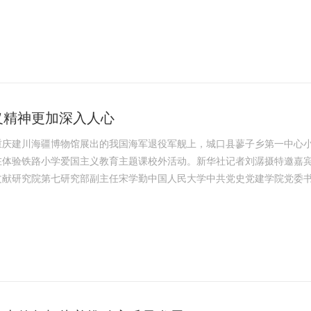
和基础保证，做任何事情，都有一个时机问题，时机抓得好，就能收到事
工作，要树立...
义精神更加深入人心
重庆建川海疆博物馆展出的我国海军退役军舰上，城口县蓼子乡第一中心
在体验铁路小学爱国主义教育主题课校外活动。新华社记者刘潺摄特邀嘉
文献研究院第七研究部副主任宋学勤中国人民大学中共党史党建学院党委
学院教授2024年1月1日起，《中华人民共和国爱国主义教育法》施行。
教育进行专门性、系统性地立法规定，这部法律有何重要意义、主要内容
相关问题采访...