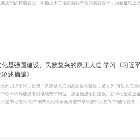
重要思想的精髓要义，明确提出了推进自我革命的实践要求，为新征程上
我革命伟大实践，深入推进新时代党的建设新的伟大工程提供了根本遵循
着培养社会主义事业建设者和接班人的重大任务，要将习近平总书记关于
习近平总书记关...
代化是强国建设、民族复兴的康庄大道 学习《习近
化论述摘编》
长约11.9千米，是第一条穿越长江的高铁盾构隧道，被誉为“万里长江高
，中铁十四局建设者们继续坚守岗位，加速推进项目建设。新华社记者王
近平总书记提出“以中国式现代化全面推进中华民族伟大复兴”的使命任务
论作出系统深刻的阐释，极大地拓展和深化了社会主义现代化理论，也成
创新成果。日前，中共中央党史和文献研究院编辑的《习近平关于中国式
《...