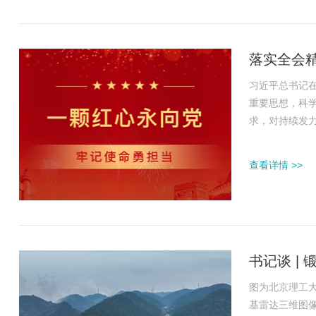
落实全会精
习近平总书记
重要思想，科
求，对持续发
质量发展的科
总书记关于党的
查看详情 >>
图”，对纵深推..
书记谈 |
图为北京理工
基雷达三维图