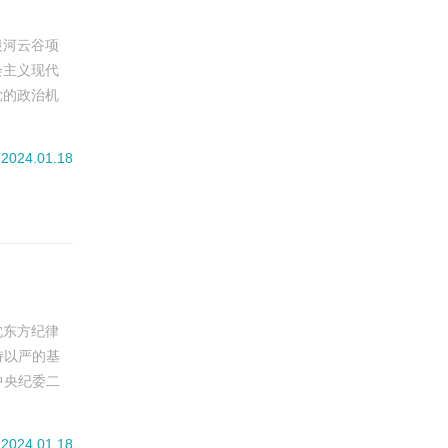
银河云谷项
会主义现代
党的政治机
推进党风廉
律保障。深
2024.01.18
沈东方纪律
持以严的基
中央纪委二
程都要贯彻
的高度自觉。
2024.01.18