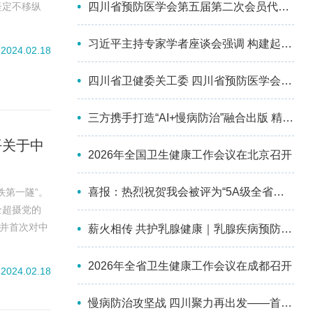
四川省预防医学会第五届第二次会员代表大会暨第三次理事会议成功召开
坚定不移纵
和行动指
党的自我革
习近平主持专家学者座谈会强调 构建起强大的公共卫生体系 为维护人民健康提供有力保障
2024.02.18
四川省卫健委关工委 四川省预防医学会为彭州市儿童青少年心理健康关爱中心授牌并参加座谈
三方携手打造“AI+慢病防治”融合出版 精品丛书，助力基层防治能力提升 ——《人工智能+慢性病基层综合防治系列丛书》项目正式启动
平关于中
2026年全国卫生健康工作会议在北京召开
喜报：热烈祝贺我会被评为“5A级全省性社会组织”！
铁第一隧”。
全超摄党的
，并首次对中
薪火相传 共护乳腺健康｜乳腺疾病预防与控制分会第四届委员会换届选举会议暨2026年学术会议成功举办
为全球现代
现代化论述
2026年全省卫生健康工作会议在成都召开
2024.02.18
慢病防治攻坚战 四川聚力再出发——首届四川慢性病防治大会顺利召开