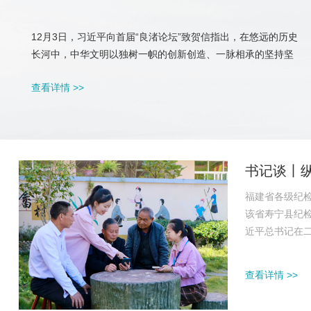
12月3日，习近平向首届“良渚论坛”致贺信指出，在悠远的历史
长河中，中华文明以独树一帜的创新创造、一脉相承的坚持坚
守，树立起一座座文明高峰。党的十八大以来，以习近平同志为
查看详情 >>
核心的党中央坚持“两个结合”，引领中华文化创造性转化、创新
性发展，激活了中华文明的强大生命力，推动中华文脉绵延繁
盛、中华文明历久弥...
书记谈丨
福建省各级纪
该省寿宁县纪
近平总书记在
史周期率的高
党自我革命新
查看详情 >>
在心、实践于行