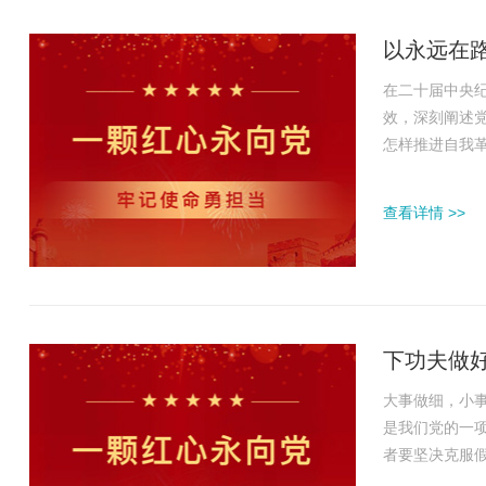
以永远在
在二十届中央
效，深刻阐述
怎样推进自我
出战略部署。
的实际，推进
查看详情 >>
强国建设、民族
下功夫做
大事做细，小
是我们党的一
者要坚决克服
渗透性真正体