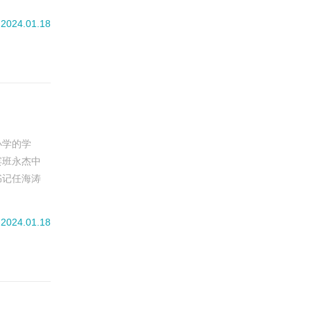
半功倍的效
2024.01.18
小学的学
宾班永杰中
书记任海涛
作为我国首
、实践要求
2024.01.18