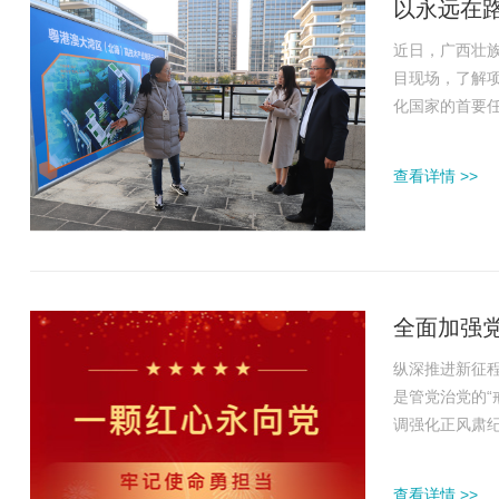
以永远在
近日，广西壮
目现场，了解
化国家的首要
关，必须围绕
政建设和反腐
查看详情 >>
入学习贯彻习近
全面加强
纵深推进新征
是管党治党的“
调强化正风肃纪
次全会上强调
严的要求，既
查看详情 >>