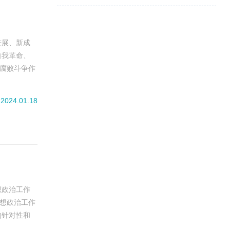
进展、新成
自我革命、
反腐败斗争作
反腐败斗争
化全面推进
2024.01.18
想政治工作
思想政治工作
的针对性和
思想政治工