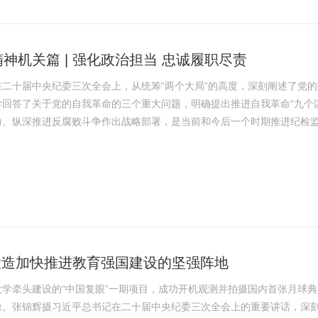
神机关篇 | 强化政治担当 忠诚履职尽责
在二十届中央纪委三次全会上，从统筹“两个大局”的高度，深刻阐述了党
学回答了关于党的自我革命的三个重大问题，明确提出推进自我革命“九个
力、纵深推进反腐败斗争作出战略部署，是当前和今后一个时期推进纪检
学指南和根本遵循。李希同志代表中央纪委常委会所作的工作报告，深入
自我革命的重要思想，对深化正风肃纪反腐下达“任务书”、制定“时间表”
.
 锻造加快推进教育强国建设的坚强阵地
大学牵头建设的“中国复眼”一期项目，成功开机观测并拍摄国内首张月球
像。张锦辉摄习近平总书记在二十届中央纪委三次全会上的重要讲话，深