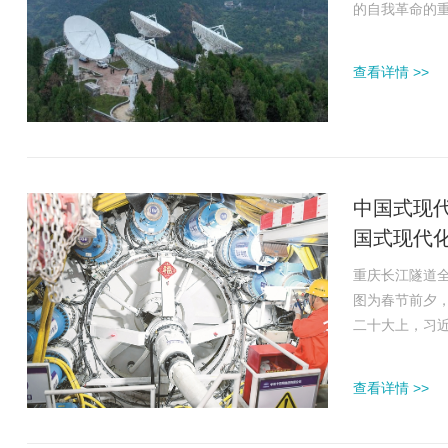
的自我革命的
深推进党的自
南。高校肩负
查看详情 >>
命的重要思想与
中国式现
国式现代
重庆长江隧道全
图为春节前夕
二十大上，习
国式现代化理
化理论的重大
查看详情 >>
摘编》（以下简称