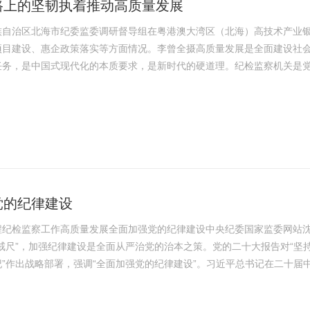
路上的坚韧执着推动高质量发展
族自治区北海市纪委监委调研督导组在粤港澳大湾区（北海）高技术产业
项目建设、惠企政策落实等方面情况。李曾全摄高质量发展是全面建设社
任务，是中国式现代化的本质要求，是新时代的硬道理。纪检监察机关是
中心、服务大局，把高质量发展作为鲜明主题主线，忠诚履职尽责，纵深
败斗争，为以中国式现代化全面推进强国建设、民族复兴伟业提供坚强纪
平新时代中国特色...
党的纪律建设
程纪检监察工作高质量发展全面加强党的纪律建设中央纪委国家监委网站
戒尺”，加强纪律建设是全面从严治党的治本之策。党的二十大报告对“坚
”作出战略部署，强调“全面加强党的纪律建设”。习近平总书记在二十届
，要把纪律建设摆在更加突出位置，党规制定、党纪教育、执纪监督全过
让铁纪“长牙”、发威，又让干部重视、警醒、知止，使全党形成遵规守纪