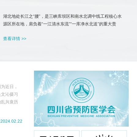
湖北地处长江之“腰”，是三峡库坝区和南水北调中线工程核心水
源区所在地，肩负着“一江清水东流”“一库净水北送”的重大责
任。近年来，湖北各级机关坚持党建引领，不断创新党建活动形
查看详情 >>
式，探索建立跨区域跨部门协作机制，以高质量机关党建赋能高
质量发展。不久前，由湖北省委直属机关工委主办的省直机关线
上学习竞答活动圆...
图为近日，
吴文沁摄习
治乱兴衰历
为开辟百年大
要思想刻印
2024.02.22