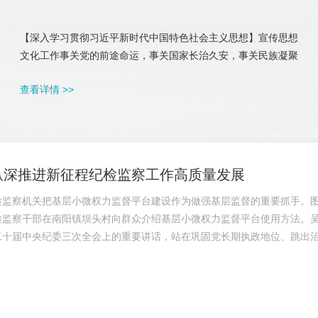
【深入学习贯彻习近平新时代中国特色社会主义思想】宣传思想
文化工作事关党的前途命运，事关国家长治久安，事关民族凝聚
力和向心力，是一项极端重要的工作。习近平总书记近日对宣传
查看详情 >>
思想文化工作作出重要指示强调，要“围绕在新的历史起点上继
续推动文化繁荣、建设文化强国、建设中华民族现代文明这一新
的文化使命，坚定文化...
纵深推进新征程纪检监察工作高质量发展
检监察机关把基层小微权力监督平台建设作为做强基层监督的重要抓手。
检监察干部在南阳镇坝头村向群众介绍基层小微权力监督平台使用方法。
二十届中央纪委三次全会上的重要讲话，站在巩固党长期执政地位、跳出
度，深刻阐述党的自我革命的重要思想，明确提出“九个以”的实践要求，
境界提供了强大思想武器和科学行动指南。纪检监察机关要始终将这一重
，持续推动部...