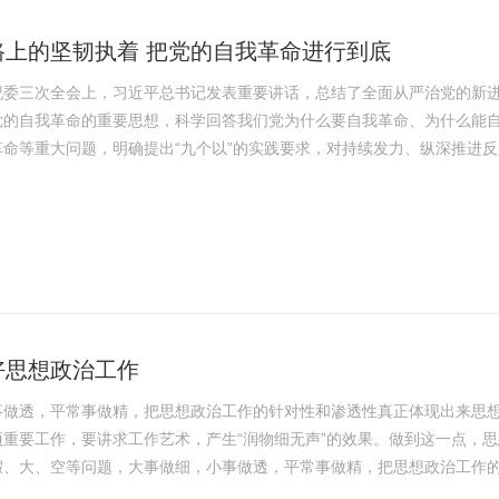
路上的坚韧执着 把党的自我革命进行到底
纪委三次全会上，习近平总书记发表重要讲话，总结了全面从严治党的新
党的自我革命的重要思想，科学回答我们党为什么要自我革命、为什么能
革命等重大问题，明确提出“九个以”的实践要求，对持续发力、纵深推进
深入学习贯彻习近平总书记重要讲话精神，必须紧密联系党风廉政建设和
新征程纪检监察工作高质量发展不断取得新进展新成效，为以中国式现代
复兴伟业提供...
好思想政治工作
事做透，平常事做精，把思想政治工作的针对性和渗透性真正体现出来思
项重要工作，要讲求工作艺术，产生“润物细无声”的效果。做到这一点，
假、大、空等问题，大事做细，小事做透，平常事做精，把思想政治工作
现出来。注重加强工作的及时性和主动性。及时性和主动性是高标准做好