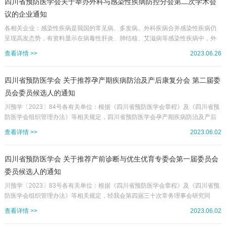
00，提前两小时开始签到（二）会议地点金河宾馆，会议中心二楼大安厅。(地址:
四川省预防医学会关于举办外科与感染性疾病防控分会第二次学术会
成都市青羊区金河路18号)二、参会人员1.遗传病...
议的企业通知
各相关企业：感染性疾病是我国的常见病、多发病。外科疾病合并感染性疾病仍
呈现高发态势，有资料显示在病毒性肝炎、肺结核、艾滋病等感染性疾病中，外
科疾病占到了63%。外科与感染性疾病的防控是我国公共卫生事业的重要举措，
查看详情 >>
2023.06.26
是健康中国建设的重要基础和组成部分，关系到人民身体健康与经济发展和社会
稳定的大局。目前,我国外科与感染性疾病专业的发展处于初期阶段，常见疾病的
预防、筛查、诊断、治疗和评估技术水平较低、规范性差，限制了外科与感染性
四川省预防医学会 关于推荐孕产期疾病防治及产后康复分会 第二届委
疾病专业的发展。为使外科与感染性疾病防控更加普及和规范，提高地方、基层
员会委员候选人的通知
相关疾...
川预学〔2023〕84号各有关单位：根据《四川省预防医学会章程》及《四川省预
防医学会组织管理办法》等相关规定，四川省预防医学会孕产期疾病防治及产后
康复分会第一届应予换届。经分会常委会研究，报学会秘书处批准，拟定于2023
查看详情 >>
2023.06.02
年7月召开分会换届改选会议。为保障会议的如期召开，烦请各有关单位配合做好
候选委员推荐工作。现将相关事宜通知如下：一、名额分配及建议名单四川省预
防医学会孕产期疾病防治及产后康复分会第二届委员会委员候选人名额分配及建
四川省预防医学会 关于推荐产前诊断与优生优育专委会第一届委员会
议名单（见附件1）。二、委员候选人推选条件1.委员候选人所在单位为四...
委员候选人的通知
川预学〔2023〕83号各有关单位：根据《四川省预防医学会章程》及《四川省预
防医学会组织管理办法》等相关规定，经我会第四届三十次常务理事会研究同
意，决定建立产前诊断与优生优育专委会。现将产前诊断与优生优育专委会第一
查看详情 >>
2023.06.02
届委员会委员候选人的推荐有关事宜通知如下：一、名额分配及建议名单四川省