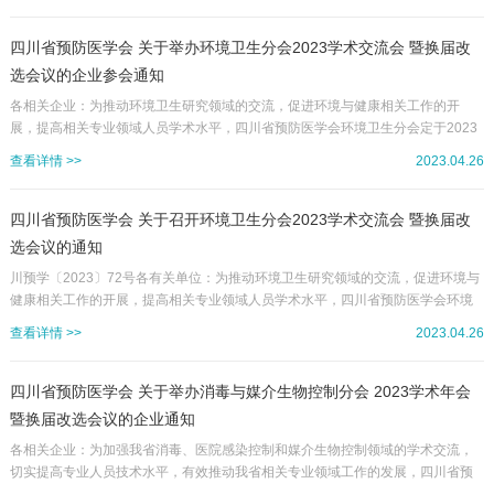
月25-26日在成都举办2023儿童伤害防治分会年会暨“走进校园，安全护梦想”专题
活动。本次会议期间还将召开儿童伤害防治分会换届改选会议。现将有关事宜通
知如下：一、主/承办单位1.主办单位：四川省预防医学会2.承办单位：成都市东
四川省预防医学会 关于举办环境卫生分会2023学术交流会 暨换届改
城根街小学二、会议内容1.2023年儿童伤害防治分...
选会议的企业参会通知
各相关企业：为推动环境卫生研究领域的交流，促进环境与健康相关工作的开
展，提高相关专业领域人员学术水平，四川省预防医学会环境卫生分会定于2023
年5月24-26日在绵阳市举办学术交流会。大会将邀请有关专家作专题报告，并就
查看详情 >>
2023.04.26
相关领域科研成果及工作经验进行交流。会议期间还将举行环境卫生分会换届会
议，欢迎相关领域同仁出席会议。经研究，按照自愿参会原则，会议欢迎相关企
业根据自身情况自愿参会，参会相关事宜如下：一、会议时间、地点1.学术会议时
四川省预防医学会 关于召开环境卫生分会2023学术交流会 暨换届改
间：2023年5月24日报到，25-26日举行会议。地点：江油顺辉铂...
选会议的通知
川预学〔2023〕72号各有关单位：为推动环境卫生研究领域的交流，促进环境与
健康相关工作的开展，提高相关专业领域人员学术水平，四川省预防医学会环境
卫生分会定于2023年5月24-26日在绵阳市举办学术交流会。大会将邀请有关专家
查看详情 >>
2023.04.26
作专题报告，并就相关领域科研成果及工作经验进行交流。会议期间还将举行环
境卫生分会换届会议，欢迎相关领域同仁出席会议。现就有关事宜通知如下：
一、参会人员1.各级疾控机构、卫生监督机构、爱国卫生组织、医疗机构、科研院
四川省预防医学会 关于举办消毒与媒介生物控制分会 2023学术年会
校及企业等单位从事相关工作的人员；2.各会员单位与本专业相关...
暨换届改选会议的企业通知
各相关企业：为加强我省消毒、医院感染控制和媒介生物控制领域的学术交流，
切实提高专业人员技术水平，有效推动我省相关专业领域工作的发展，四川省预