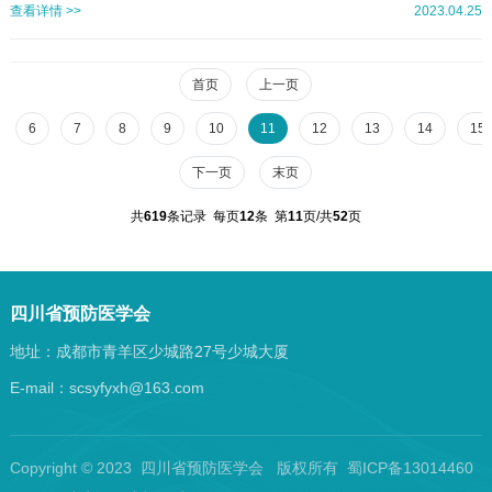
防医学会定于2023年5月在绵阳市举办消毒与媒介生物控制分会2023学术年会暨
查看详情 >>
2023.04.25
换届改选会议，会议内容包括专题讲座和学术、论文、工作经验交流等。会议期
间将举行第六届消毒与媒介生物控制分会换届会议，选举新一届四川省预防医学
会消毒与媒介生物控制分会主任委员、副主任委员、常务委员及委员等。欢迎相
首页
上一页
关领域同仁出席会议。经研究，按照自愿参会原则，会议欢迎相关企业根据自身
情...
6
7
8
9
10
11
12
13
14
15
下一页
末页
共
619
条记录 每页
12
条 第
11
页/共
52
页
四川省预防医学会
地址：成都市青羊区少城路27号少城大厦
E-mail：scsyfyxh@163.com
Copyright © 2023 四川省预防医学会 版权所有 蜀ICP备13014460