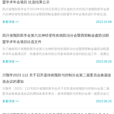
盟学术年会项目 比选结果公示
四川省预防医学会于2023年9月26日采用公开比选的方式对四川省预防医学会第
六次神经变性疾病防治分会暨西部帕金森防治联盟学术年会项目进行开标比选。
截止投标时间，共有三家单位参加报名，并于2023年10月8日由三位专家完成评
查看详情 >>
2023.10.08
定工作。现将评选结果公布如下：序号主要内容中标供应商报价（元）1四川省预
防医学会第六次神经变性疾病防治分会暨西部帕金森防治联盟学术年会成都蜀雅
精展会务服务有限公司92113.63此次比选结果公示期为3个工作日（10月8日——
四川省预防医学会第六次神经变性疾病防治分会暨西部帕金森防治联
10月10日），如对以上公示有异议，请及时以口头或书面...
盟学术年会项目比选文件
为了确保四川省预防医学会第六次神经变性疾病防治分会暨西部帕金森防治联盟
学术年会圆满召开，特邀请符合条件的公司参加我单位组织的比选工作，现通过
比选确定1家为代表大会会场氛围布置及会务服务工作的供应商，有关事宜如下：
查看详情 >>
2023.09.26
一、采购单位四川省预防医学会二、比选对象要求(一)入选四川省预防医学会活动
服务机构库的公司/机构；(二)承办机构具有丰富的国际、国内大型学术会议组织
经验，无不良纪录；(三)具备一定资金实力，可以垫资，能够接受事后报账。三、
川预学2023.112.关于召开遗传病预防与控制分会第二届委员会换届改
资金预算本会议的会议服务预算不超过15万元（不含场地费），供应商的...
选会议的通知
川预学〔2023〕112号四川省预防医学会关于召开遗传病预防与控制分会第二届
委员会换届改选会议的通知各相关单位：遗传病预防与控制分会第一届委员会已
到换届期限。根据前期会议研究及相关筹备工作开展情况，拟定于2023年9月1日
查看详情 >>
2023.08.25
在成都召开“遗传病预防与控制分会第二届委员会换届改选会议”。现将会议有关事
宜通知如下：一、会议时间、地点（一）会议时间2023年9月1日16：00-18：