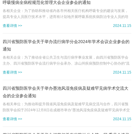
呼吸慢病全病程规范化管理大会企业参会的通知
各相关企业：为了协助和推动省内各市州相关医疗机构呼吸专业的建设与发展，
提高专业人员医疗技术水平，进而有计划地开展呼吸系统疾病防治专业人员的培
训、教育，提高我省呼吸系统疾病防治的综合实力，四川省预防医学会定于2024
查看详情 >>
2024.11.15
年12月6-7日在成都市召开“呼吸系统疾病防治分会2024年学术会议暨呼吸慢病全
病程规范化管理大会”。欢迎有关厂家/公司根据自身情况自愿到会进行相关新知
识、新疗法、新技术的介绍，支持学术活动与学科建设的开展与发展，学会将为
四川省预防医学会关于举办流行病学分会2024年学术会议企业参会的
参会的企业提供展示交流的平台。现将参会相关事宜通知如下：一、会议...
通知
各相关企业：为了推动全省公共卫生与流行病学事业发展，由四川省预防医学会
主办、四川省预防医学会流行病学分会承办、凉山州疾病预防控制中心协办的“流
行病学分会2024年学术会议”拟于2024年12月13-15日在西昌市召开。本次会议将
查看详情 >>
2024.11.15
围绕“共筑健康四川流行病学基石”这一主题展开学术交流。欢迎有关厂家/公司根
据自身情况自愿到会进行相关新知识、新疗法、新技术的介绍，支持学术活动与
学科建设的开展与发展，学会将会为参会的企业提供展示交流的平台。现将参会
四川省预防医学会关于举办墨池风湿免疫病及疑难罕见病学术交流大
相关事宜通知如下一、会议内容1．四川省预防医学会流行病学分...
会的企业参会通知
各相关单位：为推动和提升我省风湿免疫病及疑难罕见病交流与合作，四川省预
防医学会拟于2024年12月8日在成都市举办“墨池风湿免疫病及疑难罕见病学术交
流大会”。本次大会将邀请国内及省内风湿和呼吸相关领域的多位顶级专家及本院
查看详情 >>
2024.11.15
专家授课。欢迎有关厂家/公司根据自身情况自愿到会进行相关新知识、新疗法、
新技术的介绍，支持学术活动的开展，共同搭建学术交流平台，推动学科建设和