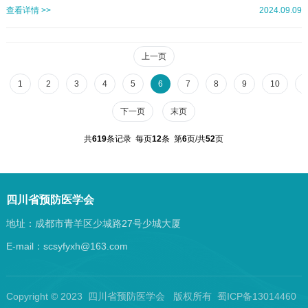
划》，更好满足广大人民群众对儿童肺炎疾病预防的需求，提高基层预防接种医
查看详情 >>
2024.09.09
务人员的健康教育服务能力，四川省预防医学会计划于2024年9月-12月开展“四川
省儿童肺炎防控项目基层预防接种能力提升培训-基层科普教育能力建设”项目。为
将本次学习培训能更高效的深入至省内各级疾控中心及预防接种单位的一线医护
上一页
人员，提高参会人员学习便捷性和信息反馈及时性，培训将全程在线...
1
2
3
4
5
6
7
8
9
10
1
下一页
末页
共
619
条记录 每页
12
条 第
6
页/共
52
页
四川省预防医学会
地址：成都市青羊区少城路27号少城大厦
E-mail：scsyfyxh@163.com
Copyright © 2023 四川省预防医学会 版权所有 蜀ICP备13014460