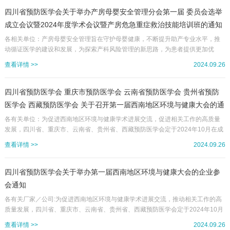
防与诊治分会第一届委员会选举成立大会暨2024年学术年会暨小儿与青少年妇科
疾病诊疗培训班”定于2024年10月18-20日在成都市举办。现将会议有关事宜通知
四川省预防医学会关于举办产房母婴安全管理分会第一届 委员会选举
如下：一、大会组织主办单位：四川省预防医学会承办单位：四川省妇...
成立会议暨2024年度学术会议暨产房危急重症救治技能培训班的通知
（第二轮）
各相关单位：产房母婴安全管理旨在守护母婴健康，不断提升助产专业水平，推
动循证医学的建设和发展，为探索产科风险管理的新思路，为患者提供更加优
质、连续、专业、高效的医疗服务，为持续推动产科专业建设和发展。四川省预
查看详情 >>
2024.09.26
防医学会定于2024年10月18-20日在成都市举办“产房母婴安全管理分会第一届委
员会选举成立会议暨2024年度学术会议暨产房危急重症救治技能培训班”。届时将
邀请国内权威专家进行授课，欢迎相关领域同仁出席会议。现将有关事宜通知如
四川省预防医学会 重庆市预防医学会 云南省预防医学会 贵州省预防
下：一、会议时间与地点1.报到时间：2024年10月18日14:...
医学会 西藏预防医学会 关于召开第一届西南地区环境与健康大会的通
知（第二轮）
各有关单位：为促进西南地区环境与健康学术进展交流，促进相关工作的高质量
发展，四川省、重庆市、云南省、贵州省、西藏预防医学会定于2024年10月在成
都市联合召开第一届西南地区环境与健康大会。本次会议以“携手共维西南美好环
查看详情 >>
2024.09.26
境”为主题，聚焦我国西南地区环境与健康领域的发展，将邀请西南地区相关领域
的同行和知名学者、国内其他地区知名专家，对环境与健康相关学科的学术思
想、研究方法、研究成果等进行交流。大会热忱邀请从事环境与健康工作和研究
四川省预防医学会关于举办第一届西南地区环境与健康大会的企业参
的专家、学者、专业人员和学生等踊跃参会。现将会议有关事宜通知如下：一、
会通知
组...
各有关厂家／公司:为促进西南地区环境与健康学术进展交流，推动相关工作的高
质量发展，四川省、重庆市、云南省、贵州省、西藏预防医学会定于2024年10月
在成都市联合召开第一届西南地区环境与健康大会。本次会议以“携手共维西南美
查看详情 >>
2024.09.26