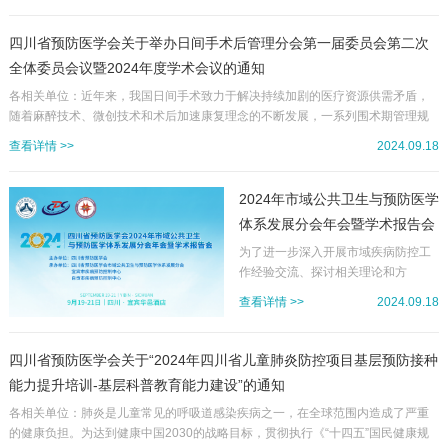
好环境”为主题，聚焦我国西南地区环境与健康领域的发展，将邀请西南地区相关
领域的同行和知名学者、国内其他地区知名专家，对环境与健康相关学科的学术
思想、研究方法、研究成果等进行交流。大会热忱邀请从事环境与健康工作和研
四川省预防医学会关于举办日间手术后管理分会第一届委员会第二次
究的专家、学者、专业人员和学生等踊跃参会。欢迎有关厂家/公司根据自身...
全体委员会议暨2024年度学术会议的通知
各相关单位：近年来，我国日间手术致力于解决持续加剧的医疗资源供需矛盾，
随着麻醉技术、微创技术和术后加速康复理念的不断发展，一系列围术期管理规
范和优化举措深入实践，日间手术质量与安全保障被提到了前所未有的高度。为
查看详情 >>
2024.09.18
加快我省日间手术后管理综合体系的建立，促进我省日间手术“医院-社区”分级协
同模式构建及优质医疗资源下沉，推动日间手术患者出院后术后并发症防治工作
的实施，保障人民群众生命健康。四川省预防医学会拟定于2024年10月18-19日
2024年市域公共卫生与预防医学
在宜宾市举办“日间手术后管理分会第一届委员会第二次全体委员会议暨2...
体系发展分会年会暨学术报告会
日程公布！
为了进一步深入开展市域疾病防控工
作经验交流、探讨相关理论和方
法，“构筑医防协同屏障，推动市域公
查看详情 >>
2024.09.18
卫共赢”，四川省预防医学会市域公共
卫生与预防医学体系发展分会、宜宾
市疾病预防控制中心将于2024年9月
四川省预防医学会关于“2024年四川省儿童肺炎防控项目基层预防接种
19-21日在宜宾市举办“2024年市域公
能力提升培训-基层科普教育能力建设”的通知
共卫生与预防医学体系发展分会年会
暨学术报告会”，热忱欢迎各位同仁参
各相关单位：肺炎是儿童常见的呼吸道感染疾病之一，在全球范围内造成了严重
会！...
的健康负担。为达到健康中国2030的战略目标，贯彻执行《“十四五”国民健康规