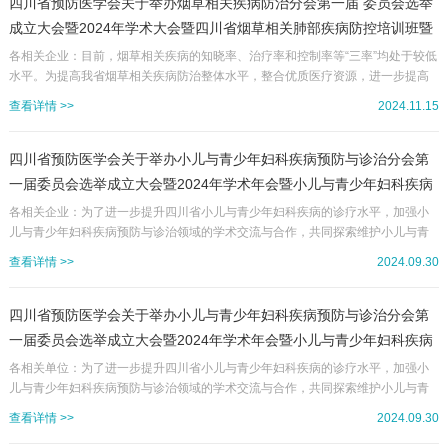
学术交流，学会将为参会的企业提供展示交流的平台。现将相关事宜通知如下：
四川省预防医学会关于举办烟草相关疾病防治分会第一届 委员会选举
一、大会组织主办单位：四川省预防医学会承办单位：成都市第三人民医院大...
成立大会暨2024年学术大会暨四川省烟草相关肺部疾病防控培训班暨
四川省戒烟联盟成立会的企业参会通知 （第三轮）
各相关企业：目前，烟草相关疾病的知晓率、治疗率和控制率等“三率”均处于较低
水平。为提高我省烟草相关疾病防治整体水平，整合优质医疗资源，进一步提高
城市社区烟草相关疾病防治水平，改善广大基层和边远山区、民族地区等烟草相
查看详情 >>
2024.11.15
关疾病防治能力和条件相对落后地区的管理现状。由四川省预防医学会主办，四
川大学华西医院承办的“四川省预防医学会烟草相关疾病防治分会第一届委员会选
举成立大会暨2024年学术大会暨四川省烟草相关肺部疾病防控培训班暨四川省戒
四川省预防医学会关于举办小儿与青少年妇科疾病预防与诊治分会第
烟联盟第一届委员会选举成立会”拟于2024年11月30日在成都市举办。...
一届委员会选举成立大会暨2024年学术年会暨小儿与青少年妇科疾病
诊疗培训班的企业参会通知
各相关企业：为了进一步提升四川省小儿与青少年妇科疾病的诊疗水平，加强小
儿与青少年妇科疾病预防与诊治领域的学术交流与合作，共同探索维护小儿与青
少年健康的新思路、新方法，更好的守护小儿与青少年的健康，由四川省预防医
查看详情 >>
2024.09.30
学会主办，四川省妇幼保健院承办的“四川省预防医学会小儿与青少年妇科疾病预
防与诊治分会第一届委员会选举成立大会暨2024年学术年会暨小儿与青少年妇科
疾病诊疗培训班”拟于2024年10月18-20日在成都市举办。本次学术会议将邀请国
四川省预防医学会关于举办小儿与青少年妇科疾病预防与诊治分会第
内妇科及儿科知名专家教授参会，将以专题讲座、大会报告等形式与国...
一届委员会选举成立大会暨2024年学术年会暨小儿与青少年妇科疾病
诊疗培训班的通知
各相关单位：为了进一步提升四川省小儿与青少年妇科疾病的诊疗水平，加强小
儿与青少年妇科疾病预防与诊治领域的学术交流与合作，共同探索维护小儿与青
少年健康的新思路、新方法，更好的守护小儿与青少年的健康，由四川省预防医
查看详情 >>
2024.09.30
学会主办，四川省妇幼保健院承办的“四川省预防医学会小儿与青少年妇科疾病预