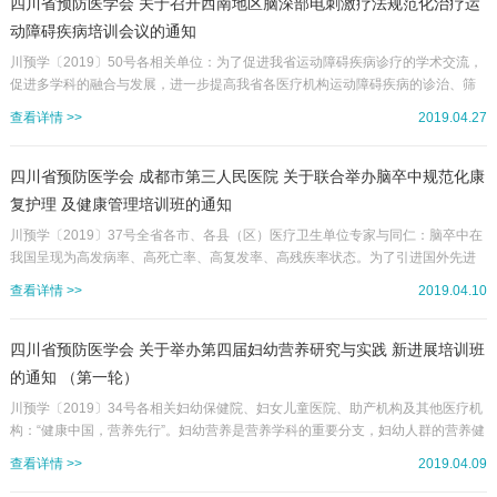
1.AVS在PA分型诊断中的作用及术中技巧2.原发性醛固酮增多症的规范化治疗3.肾
四川省预防医学会 关于召开西南地区脑深部电刺激疗法规范化治疗运
上腺意外瘤的临床诊治进展等二、时间地点1.学...
动障碍疾病培训会议的通知
川预学〔2019〕50号各相关单位：为了促进我省运动障碍疾病诊疗的学术交流，
促进多学科的融合与发展，进一步提高我省各医疗机构运动障碍疾病的诊治、筛
查和外科疗法水平，四川省预防医学会神经变性疾病防治分会依托西部帕金森防
查看详情 >>
2019.04.27
治联盟，拟定于2019年5月12日在成都召开“西南地区脑深部电刺激疗法规范化治
疗运动障碍疾病培训会议”。本次会议将邀请国内知名专家讲授运动障碍疾病的诊
断与诊治。现将有关事宜通知如下：一、时间地点会议时间：2019年5月12日会
四川省预防医学会 成都市第三人民医院 关于联合举办脑卒中规范化康
议地点：成都市龙之梦大酒店地址：四川省成都市嘉陵江路8号二...
复护理 及健康管理培训班的通知
川预学〔2019〕37号全省各市、各县（区）医疗卫生单位专家与同仁：脑卒中在
我国呈现为高发病率、高死亡率、高复发率、高残疾率状态。为了引进国外先进
脑卒中康复护理先进经验，提高我国护理人员卒中康复知识、技能水平，培训一
查看详情 >>
2019.04.10
批脑卒中后康复及健康管理护理人员，让她们能够学习到国际脑卒中康复护理先
进经验，四川省预防医学会联合成都市第三人民医院将于2019年4月21日到26日
举办省级继教项目“脑卒中规范化康复护理及健康管理”培训班。本次培训班将邀请
四川省预防医学会 关于举办第四届妇幼营养研究与实践 新进展培训班
来自丹麦VIA大学的Ms.SisseCharlotteNorr...
的通知 （第一轮）
川预学〔2019〕34号各相关妇幼保健院、妇女儿童医院、助产机构及其他医疗机
构：“健康中国，营养先行”。妇幼营养是营养学科的重要分支，妇幼人群的营养健
康状况直接关系到我国人口素质的提高。近年来国内外妇幼营养研究发展迅速，
查看详情 >>
2019.04.09
新观念、新成果层出不穷，但妇幼人群营养相关疾病和健康问题仍然面临诸多挑