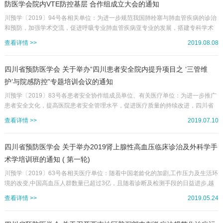
防医学会院内VTE防控基层 合作组成立大会的通知
川预学〔2019〕94号各相关单位：为进一步规范我国肺栓塞与肺血管疾病的诊治
和预防，加强学术交流，促进呼吸专业肺血管疾病亚专业的发展，搭建专科学术
交流平台，由四川省预防医学会、四川省人民医院联合主办的“第二届肺血管疾病
查看详情 >>
2019.08.08
进展学习班（省级I类项目编号：19-22-03021069）暨四川省预防医学会院内VTE
防控基层合作组成立大会”定于2019年9月21-22日在成都召开。大会特邀全国知
名肺血管疾病专家北京中日医院的应娇茜部长、四川大学华西医院王茂筠教授、
四川省预防医学会 关于举办“四川患者安全院内提升项目之 ‘三管维
重庆医科大学第一附属医院陈虹教授、四川大学华...
护’与院感防控”专题培训会议的通知
川预学〔2019〕83号各患者安全协作组成员单位、有关医疗单位：为进一步推广
患者安全文化，提高医院患者安全管理水平，促进医疗质量的持续改进，四川省
预防医学会定于2019年7月25日在绵阳召开“四川患者安全院内提升项目之‘三管维
查看详情 >>
2019.07.10
护’与院感防控专题培训会议”。会议将邀请到省内外相关专业的知名专家进行授
课。现将相关事宜通知如下：一、主/承/协办单位1.主办单位：四川省预防医学会
2.承办单位：绵阳市中心医院二、主要内容1.导管相关感染的医院现状与具体对
四川省预防医学会 关于举办2019肾上腺性高血压临床诊治及外科学手
策；2.目前医院感染防控现状和未来发展重点；3.呼吸...
术学培训班的通知 ( 第一轮)
川预学〔2019〕63号各相关医疗单位：随着中国老龄化的加剧,工作压力及生活环
境的改变,中国高血压人群数量已超过3亿，且随着诊断及检测手段的日益进步,越
来越多的高血压致病原因被发现,现四川省预防医学会、四川大学华西医院肾上腺
查看详情 >>
2019.05.24
疾病联合诊治中心MDT拟定于2019年6月21于成都举办“2019肾上腺性高血压临
床诊治及外科学手术学培训班”。现将会议有关事宜通知如下：一、会议内容