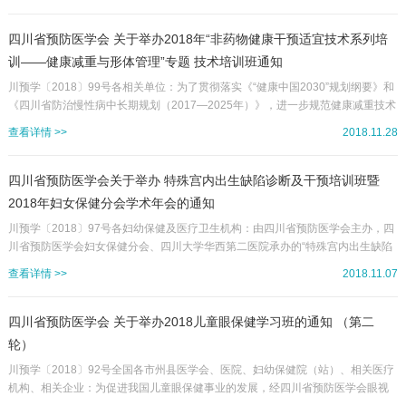
术人才队伍综合素质，更好地推广中国妇女盆底功能障碍防治技术及整体康复技
术的临床应用，促进妇女盆底疾病防治项目的有效实施，不断推动我省盆底疾病
防治水平规范化发展，由四川省预防医学会、四川省女性盆底功能障碍性疾病质
四川省预防医学会 关于举办2018年“非药物健康干预适宜技术系列培
量控制中心联合主办、四川大学华西第二医院承办的“盆底功能障碍性疾病防...
训——健康减重与形体管理”专题 技术培训班通知
川预学〔2018〕99号各相关单位：为了贯彻落实《“健康中国2030”规划纲要》和
《四川省防治慢性病中长期规划（2017—2025年）》，进一步规范健康减重技术
体系和操作标准，推广形体管理的特色干预方法，提高肥胖人群健康管理服务质
查看详情 >>
2018.11.28
量，推进肥胖预防治疗一体化、规范化、科学化，四川省预防医学会身体活动与
健康分会将于2018年12月22-23日在成都举行“非药物健康干预适宜技术系列培训
之健康减重与形体管理”专题技术培训班。本次培训班将邀请临床医学、体育学、
四川省预防医学会关于举办 特殊宫内出生缺陷诊断及干预培训班暨
中医学、营养学、康复医学等肥胖问题所涉及的跨学...
2018年妇女保健分会学术年会的通知
‍‍‍‍‍‍‍‍‍‍川预学〔2018〕97号各妇幼保健及医疗卫生机构：由四川省预防医学会主办，四
川省预防医学会妇女保健分会、四川大学华西第二医院承办的“特殊宫内出生缺陷
诊断及干预培训班（省继教项目I类18-44-05020335）暨2018年妇女保健分会学
查看详情 >>
2018.11.07
术年会”定于2018年12月7-9日在成都召开，大会主席由华西第二医院王晓东教授
及余海燕教授担任。本次会议将云集省内外产科领域的知名专家围绕主题母胎监
护领域的热点与难点，特别是特殊宫内出生缺陷的监护与宫内治疗，通过大会主
四川省预防医学会 关于举办2018儿童眼保健学习班的通知 （第二
题演讲、围产医学热点专题...
轮）
川预学〔2018〕92号全国各市州县医学会、医院、妇幼保健院（站）、相关医疗
机构、相关企业：为促进我国儿童眼保健事业的发展，经四川省预防医学会眼视