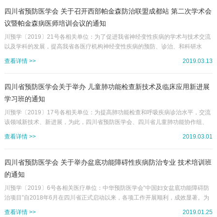
战。为及时交流国内外妇幼营养研究最新进展，交流新的学术思想和实践，推动
妇幼医疗工作者对妇幼重点营养健康问题的科学认识，促进各级妇幼保健机构多
四川省预防医学会 关于召开西部帕金森防治联盟成都站 第二次学术会
学科的创新发展，由四川省预防医学会妇幼营养分会主办、四川省营养学会妇幼...
议暨帕金森病医师培训会议的通知
川预学〔2019〕21号各相关单位：为了促进我省神经变性疾病的学术与技术交流
以及学科的发展，提高我省各医疗机构神经变性疾病的预防、诊治、和科研水
平，四川省预防医学会拟定于2019年3月24日在成都召开“西部帕金森防治联盟成
查看详情 >>
2019.03.13
都站第二次学术会议暨帕金森病医师培训会议”。本次会议将邀请国内知名专家讲
授神经变性疾病的研究进展。现将有关事宜通知如下：一、会议时间、地点会议
时间：2019年3月24日会议地点：成都市明宇尚雅饭店地址：四川省成都市临江
四川省预防医学会关于举办 儿童肺功能检查新技术及临床应用新进展
西路一号二、参会人员1.各级医疗机构从事医护工作的专业人员及...
学习班的通知
川预学〔2019〕17号各相关单位：为提高肺功能检查和呼吸疾病诊治水平，交流
该领域新技术、新进展，为此，四川省预防医学会、四川省儿童肺功能协作组、
成都市妇女儿童中心医院携手，决定于2019年4月27—28日在四川省成都市举
查看详情 >>
2019.03.01
办“儿童肺功能检查新技术及临床应用新进展学习班”。本次培训班特邀全国著名的
从事肺功能、呼吸方面的权威专家学者广州医科大学呼吸病研究所郑劲平教授、
台湾高雄荣民总医院林克隆教授、北京儿童医院向莉教授等莅临成都进行儿童肺
四川省预防医学会 关于举办盆底功能障碍性疾病防治专业 技术培训班
功能、呼吸生理等临床相关的实用性及前沿性学术讲座。现将有关事宜通...
的通知
川预学〔2019〕6号各相关医疗单位：中华预防医学会“中国妇女盆底功能障碍防
治项目”自2018年6月在四川省正式启动以来，各项工作开展顺利，成效显著。为
了更有效提高我省项目工作，满足我省广大专业技术人员学习需求，提高专业技
查看详情 >>
2019.01.25