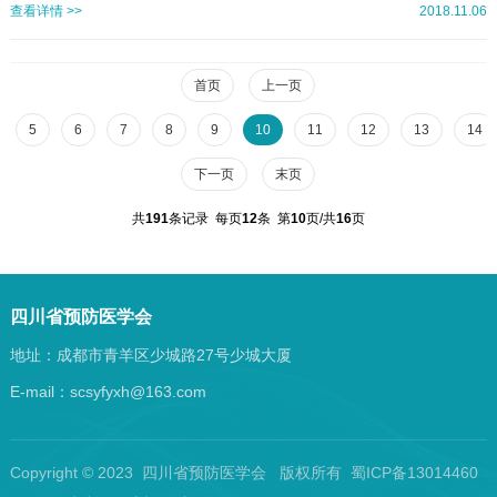
觉保健分会研究，拟定于2018年11月23日~24日在成都举办国家级继续教育项目
查看详情 >>
2018.11.06
——2018儿童眼保健学习班。学习班主要涉及青少年近视防控、斜视和弱视的规
范化诊治、儿童眼保健筛查防治体系建设、早产儿视网膜病变、先天性青光眼和
先天性白内障的诊治等内容。现将相关事宜通知如下：一、会议时间1.报到时间：
首页
上一页
2018年11月22日下午13：00~19：002.会议...
5
6
7
8
9
10
11
12
13
14
下一页
末页
共
191
条记录 每页
12
条 第
10
页/共
16
页
四川省预防医学会
地址：成都市青羊区少城路27号少城大厦
E-mail：scsyfyxh@163.com
Copyright © 2023 四川省预防医学会 版权所有 蜀ICP备13014460