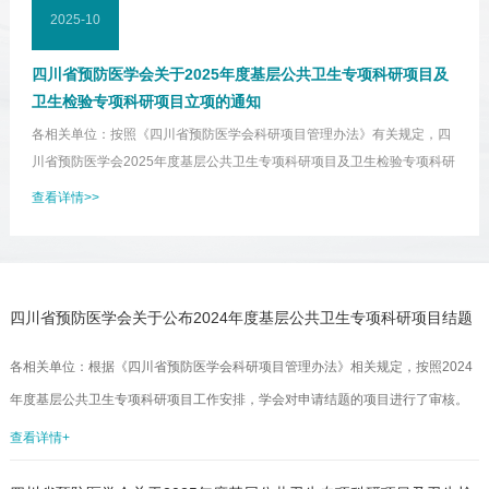
2025-10
四川省预防医学会关于2025年度基层公共卫生专项科研项目及
卫生检验专项科研项目立项的通知
各相关单位：按照《四川省预防医学会科研项目管理办法》有关规定，四
川省预防医学会2025年度基层公共卫生专项科研项目及卫生检验专项科研
项目经专家评审，遴选出7项科研项目，并于2025年10月21日-27日对拟
查看详情>>
立项项目进行公示，公示结果无异议。据此，学会秘书处决定对成都市青
羊区疾病预防控制中心等7家单位申报的《构建“走班制”教学学校传染病防
控体系》等7项项目予以立项资助，相关事宜通知如下。1.获准立项的项目
承担单位请于2025年11月11日前与学会签订《四川省预防医学会项目任
四川省预防医学会关于公布2024年度基层公共卫生专项科研项目结题
务书》，任务书模版由学会...
项目名单的通知
各相关单位：根据《四川省预防医学会科研项目管理办法》相关规定，按照2024
年度基层公共卫生专项科研项目工作安排，学会对申请结题的项目进行了审核。
现批准“高原农牧地区艾滋病感染者家庭监督与艾滋病感染者提高自我健康管理自
查看详情+
觉性研究分析”等2项项目通过结题验收，准予结题（名单见附件）。本次结题项