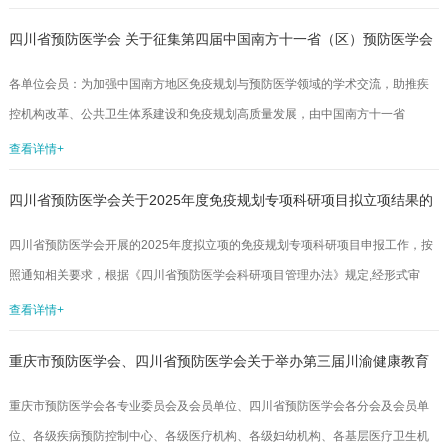
此，学会秘书处决定对遂宁市疾病预防控制中心等11家单位申报的《基于大数据
四川省预防医学会 关于征集第四届中国南方十一省（区）预防医学会
建立遂宁市水痘疫情实时预警及疫苗干预效果模型的研究》等12项项目予以立项
资助，相关事宜通知如下。1.获准立项的项目承担单位请于2025年8月18日前与
免疫与预防区域协同学术大会学术论文、最佳实践案例的通知
各单位会员：为加强中国南方地区免疫规划与预防医学领域的学术交流，助推疾
学会签订《四川省预防医学会项目任务书》，任务书模版由学会科...
控机构改革、公共卫生体系建设和免疫规划高质量发展，由中国南方十一省
（区）预防医学会联合主办的“第四届中国南方十一省（区）预防医学会免疫与预
查看详情+
防区域协同学术大会”拟于2025年10月31日-11月2日在湖北武汉召开。现面向全
四川省预防医学会关于2025年度免疫规划专项科研项目拟立项结果的
省从事免疫规划、疾病预防控制、疫苗研究及相关领域的专家学者、科研人员、
专业技术人员征集免疫规划领域的学术论文和最佳实践案例。现将相关事宜通知
公示
四川省预防医学会开展的2025年度拟立项的免疫规划专项科研项目申报工作，按
如下：一、大会主题预防接种高质量发展与服务创新二、免疫规划学术论文征集...
照通知相关要求，根据《四川省预防医学会科研项目管理办法》规定,经形式审
查、专家评审，最终遴选出12项课题拟立项资助，现予以公示，公示期为2025年
查看详情+
8月1日-2025年8月7日，共7天。如有异议，请在公示期间以书面形式反映，逾期
重庆市预防医学会、四川省预防医学会关于举办第三届川渝健康教育
不予受理。四川省预防医学会科技发展部：scsyfyxhkjb@163.com2025免疫规划
科研项目公示通知.docx...
大会暨首届川渝健康科普作品征集大赛的通知（第一轮）
重庆市预防医学会各专业委员会及会员单位、四川省预防医学会各分会及会员单
位、各级疾病预防控制中心、各级医疗机构、各级妇幼机构、各基层医疗卫生机