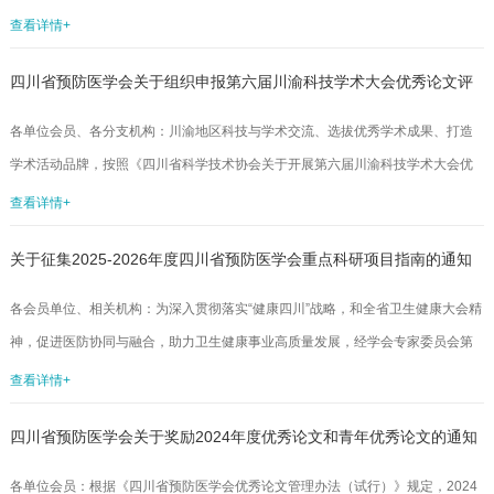
构、科研院所、高等医学院校及各有关单位：为进一步加快川渝卫生健康一体化
查看详情+
建设步伐，切实提升两地健康教育研究及健康科普创作能力，有力推动川渝健康
四川省预防医学会关于组织申报第六届川渝科技学术大会优秀论文评
教育事业高质量发展，向公众普及健康知识，促进川渝群众健康素养水平提升，
助力健康中国建设。重庆市预防医学会和四川省预防医学会定于2025年10月24-
选工作的通知
各单位会员、各分支机构：川渝地区科技与学术交流、选拔优秀学术成果、打造
26日在重庆举办第三届川渝健康教育大会暨首届川渝健康科普作品征集大赛。
学术活动品牌，按照《四川省科学技术协会关于开展第六届川渝科技学术大会优
本...
秀论文评选工作的通知》（川科协发〔2025〕60号）相关要求，经学会研究，将
查看详情+
组织开展大会优秀论文申报和推荐工作，现将相关事宜通知如下。一、申报要求
关于征集2025-2026年度四川省预防医学会重点科研项目指南的通知
（一）论文申报单位需为学会单位会员或申报人为学会个人会员。（二）凡2024
年8月1日至2025年7月31日期间在国内、国际自然科学学术刊物公开发表的论文
各会员单位、相关机构：为深入贯彻落实“健康四川”战略，和全省卫生健康大会精
均可参评。工作总结、国内外科技动态介绍、统计资料、一般性试验报...
神，促进医防协同与融合，助力卫生健康事业高质量发展，经学会专家委员会第
一次工作会议研究，提出了学会2025-2026年度重点科研方向。为做好学会重点
查看详情+
科研项目申报指南的编制工作，现公开征集项目指南，具体事项通知如下。一、
四川省预防医学会关于奖励2024年度优秀论文和青年优秀论文的通知
征集范围本次征集围绕四川省公共卫生与预防医学重大任务，结合学会年度科研
工作要点，重点聚焦以下三个方面凝练项目指南建议：（一）人工智能在疾病与
各单位会员：根据《四川省预防医学会优秀论文管理办法（试行）》规定，2024