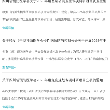
四川省预防医学会关于2025年度基层公共卫生专项科研项目及卫生检
目聚焦基层公共卫生实践中的重点、难点问题，形成了有实践价值的研究成果，
请各项目承担单位加强对项目成果的转化与应用指导，推动我省基层公共卫生服
验专项科研项目拟立项结果的公示
根据《四川省预防医学会科研项目管理办法》规定，学会2025年度基层公共卫生
务能力不断提升。2024年度基层公共卫生专项科研项目结题项目名单.doc...
专项科研项目与卫生检验专项科研项目，经前期申报、形式审查、专家评审，最
终遴选出7项课题拟立项资助，现予以公示，公示期为2025年10月21日-2025年
查看详情+
10月27日，共7天。如有异议，请在公示期间以书面形式反映，逾期不予受理。
关于转发《中华预防医学会慢性病预防与控制分会关于开展2025年中
四川省预防医学会科技发展部：scsyfyxhkjb@163.com附件12025年度基层公共
卫生拟立项专项科研项目.docx附件22025年度卫生检验拟立项专项科研项目.docx
国慢性病防控大会征文的通知》的通知
各市（州）预防医学会，学会各分支机构及单位会员：为深入开展健康中国行
四川省预防医学会202...
动，推进慢性病防控高质量发展，中华预防医学会定于11月27-28日在海南博鳌召
开2025年中国慢性病防控大会，面向慢性病防控领域的同仁征集稿件。现将文件
查看详情+
转发你们，请仔细阅读通知，按相关要求积极推荐。附件：中华预防医学会慢性
关于四川省预防医学会2025年度免疫规划专项科研项目立项的通知
病预防与控制分会关于开展2025年中国慢性病防控大会征文的通知征文通知.pdf...
各相关单位：按照《四川省预防医学会科研项目管理办法》有关规定，四川省预
防医学会2025年度免疫规划专项科研项目工作经专家评审，遴选出12项科研项
目，并于2025年8月1日-8月7日对拟立项项目进行公示，公示结果无异议。据
查看详情+