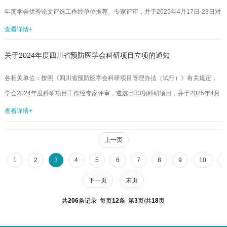
健康中的应用（监测、检测预警，风险评估和实验室管理等）。（二）新技术...
年度学会优秀论文评选工作经单位推荐、专家评审，并于2025年4月17日-23日对
拟奖励的优秀论文和青年优秀论文进行公示，公示结果无异议。现将2024年度四
查看详情+
川省预防医学会优秀论文和青年优秀论文奖励事宜通知如下。1.授予10篇论文为
关于2024年度四川省预防医学会科研项目立项的通知
2024年度优秀论文，每篇奖励5000元。2.授予15篇论文为2024年度青年优秀论
文，每篇奖励3000元。3.获奖论文奖金学会将拨付至推荐单位账户，请获奖论文
各相关单位：按照《四川省预防医学会科研项目管理办法（试行）》有关规定，
单位于2025年5月10日前开具票据（...
学会2024年度科研项目工作经专家评审，遴选出33项科研项目，并于2025年4月
17-23日对拟立项项目进行公示，公示结果无异议。据此，学会秘书处决定对成都
查看详情+
市第三人民医院等23家单位申报的《连续肺康复模式对中重度慢阻肺患者代谢组
学的影响》等33项课题予以立项资助，相关事宜通知如下。1.获准立项的项目承
上一页
担单位请于2025年5月10日前与学会签订《四川省预防医学会项目任务书》，任
1
2
3
4
5
6
7
8
9
10
1
务书模版由学会科技发展部提供。2.请项目承担单位于2...
下一页
末页
共
206
条记录 每页
12
条 第
3
页/共
18
页