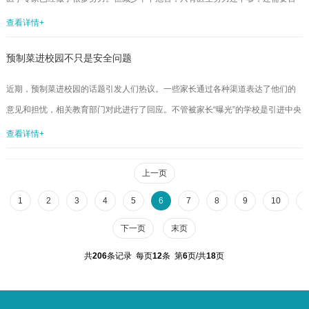
劳、精...
姓了解更多关键信息，也需要更多社会力量参与。高质量科普需要循证医学支持
查看详情+
首都医科大学附属北京天坛医院院长王拥军：我们已经习惯了指南制订、临床决
预制菜进校园不只是安全问题
策等需要有循证医学证据的支持，其实给百姓的科普知识同样需要循证证据。只
有这样，才能保证科普的准确性，让百姓学得放心。北京天坛医院缪中荣教授：
近期，预制菜进校园的话题引发人们热议。一些家长通过各种渠道表达了他们的
由于百姓不了解卒中急性发作的特点，或者在急救过程中对医生的建议犹豫不
意见和担忧，相关教育部门对此进行了回应。不管被家长“曝光”的学校是引进中央
决，常常会耽...
厨房集中供餐，还是事实上使用“准预制菜”，学生家长对预制菜进校园的担忧，都
查看详情+
不应该被忽视。预制菜进校园之所以引发争议，背后不只是安全问题，还存在家
校沟通不畅的问题。预制菜是近年来新兴的产业。预制菜的兴起，有其经济、社
上一页
会、心理的原因，如电商的发达、追求快节奏的生活、对跨地域美食的尝试等。
1
2
3
4
5
6
7
8
9
10
1
可以说，预制菜确实给很多人带来舌尖上的便捷和享受。但是，部分人群对预制
下一页
末页
菜...
共
206
条记录 每页
12
条 第
6
页/共
18
页