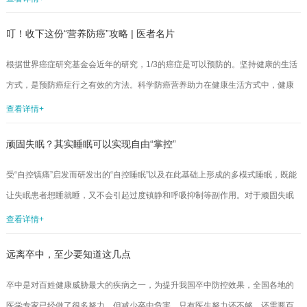
读。近七成消费者有控糖意愿本次调查显示，68%的消费者有控糖意愿，年轻
叮！收下这份“营养防癌”攻略 | 医者名片
人、体重焦虑人群的控糖意愿更加强烈。但《中国城市居民糖摄入水平及其风险
评估》显示，我国城市居民平均每天摄入9.1克糖，符合《中国居民膳食指南
根据世界癌症研究基金会近年的研究，1/3的癌症是可以预防的。坚持健康的生活
（2022）》每人每天25克以内的建议。此外，居民摄入的糖仅占膳食总能量的1...
方式，是预防癌症行之有效的方法。科学防癌营养助力在健康生活方式中，健康
膳食是保持健康的重要基础。在饮食习惯上，建议进食有规律，三餐定时定量。
查看详情+
在食物的选择上，应遵循食物多样及平衡膳食的原则。1.适当增加全谷类和薯类摄
顽固失眠？其实睡眠可以实现自由“掌控”
入，粗细搭配。全谷物是未经精细化加工，或虽经碾磨、粉碎、压片等处理，仍
保留了完整谷粒所具备的麸皮、胚芽和胚乳及其天然营养成分的谷物。全谷物富
受“自控镇痛”启发而研发出的“自控睡眠”以及在此基础上形成的多模式睡眠，既能
含对人体有益的B族维生素、维生素E、矿物质、膳食纤维、植物化学物等营养
让失眠患者想睡就睡，又不会引起过度镇静和呼吸抑制等副作用。对于顽固失眠
成...
患者而言，这是一种全新的治疗理念和手段。睡眠是人类周期性出现的一种自发
查看详情+
和可逆的静息状态，表现为机体对外界刺激的反应性降低和意识的暂时中断。各
远离卒中，至少要知道这几点
项针对睡眠的研究越来越清晰地告诉我们，睡眠对人类的健康有着不可替代的作
用。失眠不仅痛苦而且危险失眠是在适合睡眠的环境下入睡困难，夜间频繁觉醒
卒中是对百姓健康威胁最大的疾病之一，为提升我国卒中防控效果，全国各地的
或者早上醒得太早，而且必须有因睡眠质量差和睡眠时间不足而导致的次日疲
医学专家已经做了很多努力。但减少卒中危害，只有医生努力还不够，还需要百