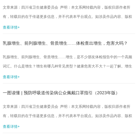
库”，可一点儿也不过分，因为人体50%～75%的蛋白质储备在肌肉中；而把蛋白
文章来源：四川省卫生健康委员会 声明：本文系网转载内容，版权归原作者所
质比作“生产”肌肉的根本原料，也是恰如其分，从微观世界来看，肌肉正...
有，转载目的在于传递更多信息，并不代表本平台观点。如涉及作品内容、版权
和其它问题，请与本网站留言联系，我们将在第一时间删除内容！...
查看详情+
乳腺增生、前列腺增生、骨质增生……体检查出增生，危害大吗？
乳腺增生、前列腺增生、骨质增生……增生，是不少朋友体检报告中的一个高频
词汇。什么是增生？增生有哪几种常见类型？健康危害大不大？一起了解。增生
是指组织或器官内细胞数目增多、体积增大的现象。一般情况下，大多数增生属
查看详情+
于良性病变，但少数非典型增生属于癌前病变，如胃肠黏膜上皮非典型增生。较
一图读懂 | 预防呼吸道传染病公众佩戴口罩指引（2023年版）
常见的良性增生有乳腺增生、前列腺增生、骨质增生等。乳腺增生好发于中年妇
女，与内分泌功能紊乱密切相关，常表现为乳腺胀痛和乳腺结节。一般情况下，
文章来源：四川省卫生健康委员会 声明：本文系网转载内容，版权归原作者所
乳腺增生通过生活调理可改善：适当运动，规律作息，不熬夜，维持内分泌平
有，转载目的在于传递更多信息，并不代表本平台观点。如涉及作品内容、版权
衡。舒缓工作...
和其它问题，请与本网站留言联系，我们将在第一时间删除内容！...
查看详情+