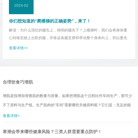
2024-02
你们想知道的“爬楼梯的正确姿势”，来了！
解读：为什么强壮的腿先上，稍弱的腿先下？上楼梯时，我们会将身体重
心转移至踏上台阶的腿，并靠这条腿支撑和带动整个身体向上，所以要先
迈出更强的腿踏上台阶。而下楼梯时，我们的重心会在后面的腿上，所以
查看详情>>
应先迈出相对弱势的腿。为什么重心不要前倾？在上下楼梯时，人体重心
越往前，膝关节受到的压力越大。长此以往，较大的膝关节压力就可能导
致膝关节软骨磨损、软组织发炎，引起疼痛。为什么要将整个脚掌平稳地
踩到台阶上？当整个脚掌踩稳时，我们才可以借助后脚掌发力蹬地。后脚
合理饮食巧增肌
掌发力蹬地时，会激活臀肌。这样，在上下楼梯时就能借助...
增肌是指增加骨骼肌的数量与质量。如果把增肌这个过程比作车间生产，那可少
不了原料与生产线。生产肌肉的“车间”需要哪些关键原料呢？它们是：充足的能
量，富含亮氨酸、异亮氨酸等支链氨基酸的优质蛋白质，合适的碳水化合物，n-3
查看详情+
多不饱和脂肪酸，维生素D，抗氧化营养素如维生素C、多酚等。那么，生活中，
寒潮会带来哪些健康风险？三类人群需要重点防护！
我们该如何从食物中获取这些营养来帮助增肌呢？要说肌肉是人体的蛋白质“仓