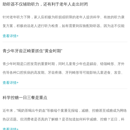
助听器不仅辅助听力，还有利于老年人走出封闭
针对老年听力下降，家人应积极为听损或听障的老年人提供科学、有效的听力康
复方案，积极劝说老人进行听力检查，如有需要则应验配助听器。因为这不仅能
提高老年人的生活质量，更能让整个家庭更美满。■中国妇女报全媒体记者张峥78
查看详情+
岁的邱奶奶身体健康、腿脚灵活，也没什么基础病，但她却因为耳朵背而很少出
青少年牙齿正畸要抓住“黄金时期”
门活动，即便是必须下楼买菜时，也几乎不和院子里围坐聊天乘凉的邻居们打招
呼。她怕自己因没听清别人说什么瞎打岔而引起尴尬，总是低头迅速经过人群匆
青少年时期是口腔发育的重要时期，同时儿童青少年也是龋齿、错颌畸形、牙外
匆回家。老年人听力下降易导致自我封闭甚至痴呆由于身体各项生理机能的退
伤等各种口腔疾病的高发期。牙齿疼痛、牙列畸形等可能影响儿童进食、发音、
化，听力...
面部美观，进而造成营养不良、发育迟缓、语言能力降低、心理健康障碍等严重
查看详情+
后果，做好儿童青少年的口腔保健对孩子的身心健康乃至一生的健康都有着重要
科学控糖一日三餐是重点
意义。9月20日是全国爱牙日，专家提醒，11~14岁是牙齿矫正的最佳年龄，成年
人牙齿矫正的难度、风险、时间均较儿童增加，因此最好不要错过整牙的“黄金时
近年来，“喝奶茶喝出牛奶血”等极端个案屡见报端，减糖、控糖甚至戒糖成为网络
期”。■闻唱9月20日是全国爱牙日。世界卫生组织在2007年就提出口腔...
热议话题。但消费者是否真的了解糖？是否知道如何科学减糖、控糖？近日，科
信食品与健康信息交流中心发布了专项调查结果，并邀请专家对调查结果进行解
查看详情+