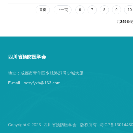
028-84215...
首页
上一页
6
7
8
9
10
共
249
条记
四川省预防医学会
地址：成都市青羊区少城路27号少城大厦
E-mail：scsyfyxh@163.com
Copyright © 2023 四川省预防医学会 版权所有 蜀ICP备130144