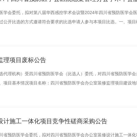
医学会委托，拟对第八届华西感控学术会议暨2024年四川省预防医学会
过公开比选的方式邀请符合要求的比选申请人参与本项目比选。一、项目
）项目名称：第八届华西感控学术会议暨2024年四川省预防医学会医院感染管理
（4）预算金额及最高限价：人民币35万元。（5）项目实施地点：成都
监理项目废标公告
选代理机构）受四川省预防医学会（比选人）委托，对四川省预防医学会
、项目基本情况项目名称：四川省预防医学会办公室装修监理项目建设地
：装修建设四川省预防医学会办公用房，总建筑面积约300㎡。采购方式
方式采购人：四川省预防医学会地址：成都市青羊区少城路27号少城大厦80
设计施工一体化项目竞争性磋商采购公告
川省预防医学会委托，拟对四川省预防医学会办公室装修设计施工一体化