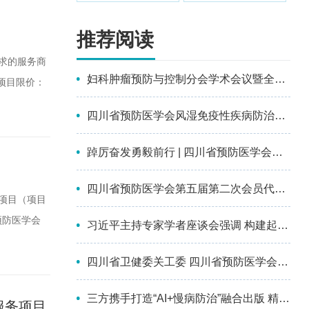
推荐阅读
要求的服务商
妇科肿瘤预防与控制分会学术会议暨全国第十四届妇科恶性肿瘤化学治疗及多学科综合治疗进展大会成功召开
.项目限价：
务收支情况
四川省预防医学会风湿免疫性疾病防治分会第一届委员会选举成立会议暨2026年学术交流会在南充顺利召开
师职称人员
踔厉奋发勇毅前行 | 四川省预防医学会第五次会员代表大会暨第五届理事会换届选举会议成功召开
四川省预防医学会第五届第二次会员代表大会暨第三次理事会议成功召开
项目（项目
预防医学会
习近平主持专家学者座谈会强调 构建起强大的公共卫生体系 为维护人民健康提供有力保障
位信息采购单
四川省卫健委关工委 四川省预防医学会为彭州市儿童青少年心理健康关爱中心授牌并参加座谈
信息采购代
三方携手打造“AI+慢病防治”融合出版 精品丛书，助力基层防治能力提升 ——《人工智能+慢性病基层综合防治系列丛书》项目正式启动
服务项目