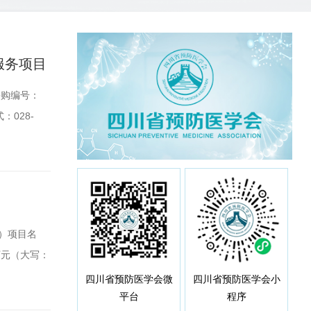
服务项目
采购编号：
：028-
区益州大道
：028-
）项目名
万元（大写：
7米。
四川省预防医学会微
四川省预防医学会小
平台
程序
管理和文明