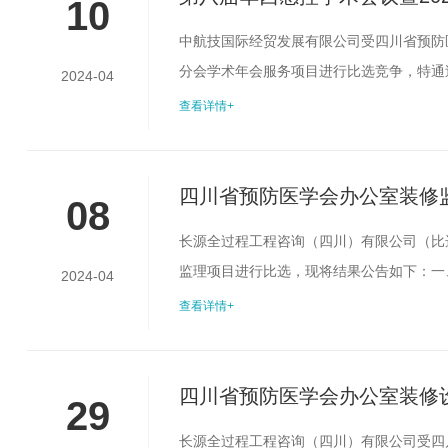
10
比选公告
中航技国际经贸发展有限公司受四川省预防
分会学术年会服务项目进行比选竞争，特通
2024-04
项目编号：0730-2423CD0242（2
查看详情+
会服务项目（3）比选人：四川省预防医学会
需求：本项目1个包，本项目为...
四川省预防医学会办公室装修
08
长源全过程工程咨询（四川）有限公司（比
监理项目进行比选，现将结果公告如下：一
2024-04
少城路27号少城大厦8楼；建设内容及规模
查看详情+
目不接受联合体。最高限价：1万元二、联系
联系人：郑老师陈老师联系电话：028-8...
四川省预防医学会办公室装修
29
长源全过程工程咨询（四川）有限公司受四