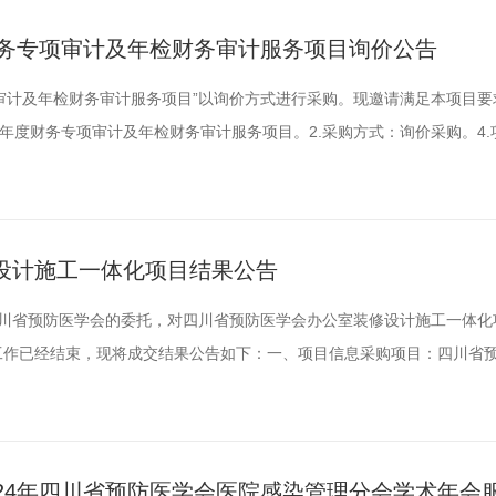
监理、...
财务专项审计及年检财务审计服务项目询价公告
项审计及年检财务审计服务项目”以询价方式进行采购。现邀请满足本项目
23年度财务专项审计及年检财务审计服务项目。2.采购方式：询价采购。4
年度审计，主要是对四川省预防医学会2023年1月1日-2023年12月31日财
作日内出具正式审计报告。7.人员要求：拟派团队人员应包括具有注册会计
设计施工一体化项目结果公告
川省预防医学会的委托，对四川省预防医学会办公室装修设计施工一体化
，评审工作已经结束，现将成交结果公告如下：一、项目信息采购项目：四川省
Y-2024-053联系人：衡女士联系方式：028-86026626二、采购单
联系人：郑老师陈老师联系方式：028-84215115三、采购代理机构
24年四川省预防医学会医院感染管理分会学术年会