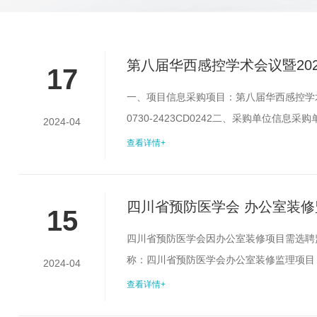
第八届华西感控学术会议暨20
17
结果公告
一、项目信息采购项目：第八届华西感控学
0730-2423CD0242二、采购单位信
2024-04
84215115三、采购代理机构信息采购
查看详情+
北段777号中航国际交流中心A座1501-15
8626...
四川省预防医学会 办公室装
15
四川省预防医学会因办公室装修项目需选聘
称：四川省预防医学会办公室装修监理项目
2024-04
壹万元整）（四）项目建设内容：目前场地空
查看详情+
（五）项目服务要求1、服务内容：施工图