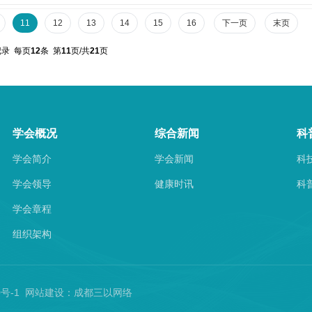
11
12
13
14
15
16
下一页
末页
录 每页
12
条 第
11
页/共
21
页
学会概况
综合新闻
科
学会简介
学会新闻
科
学会领导
健康时讯
科
学会章程
组织架构
60号-1 网站建设：
成都三以网络