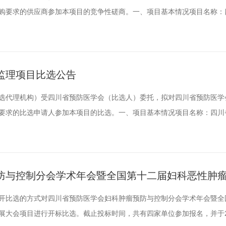
购要求的供应商参加本项目的竞争性磋商。一、项目基本情况项目名称：
地址：少城大厦8楼；建设内容及规模：装修建设四川省预防医学会办公
高限价：29万元二、供应商的资格要求1.具有独立承担民事责任的能力；2
...
监理项目比选公告
选代理机构）受四川省预防医学会（比选人）委托，拟对四川省预防医学
要求的比选申请人参加本项目的比选。一、项目基本情况项目名称：四川
城路27号少城大厦8楼；建设内容及规模：装修建设四川省预防医学会办
不接受联合体。最高限价：1万元二、比选申请人的资格要求1.具有独立
...
防与控制分会学术年会暨全国第十二届妇科恶性肿
项目比选结果公示
用公开比选的方式对四川省预防医学会妇科肿瘤预防与控制分会学术年会暨
展大会项目进行开标比选。截止投标时间，共有四家单位参加报名，并于20