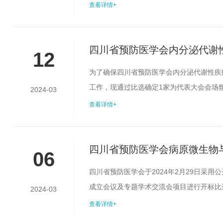
13日由三位专家完成评定工作。现将评选结
查看详情+
公示有异议，请及时以口头或书面形式向四川
scsyfyxh@163.co...
四川省预防医学会内分泌代谢
12
为了确保四川省预防医学会内分泌代谢性疾
工作，现通过比选确定1家为代表大会会场
2024-03
二、比选对象要求(一)入选四川省预防医学
查看详情+
织经验，无不良纪录；(三)具备一定资金实
元（不含场地费），供应商的报价不能超过该.
四川省预防医学会病原微生物
06
交流会项目比选结果公示
四川省预防医学会于2024年2月29日采
成立会议及专题学术交流会项目进行开标比选
2024-03
定工作。现将评选结果公布如下：此次比选
查看详情+
头或书面形式向四川省预防医学会监事会反映。受