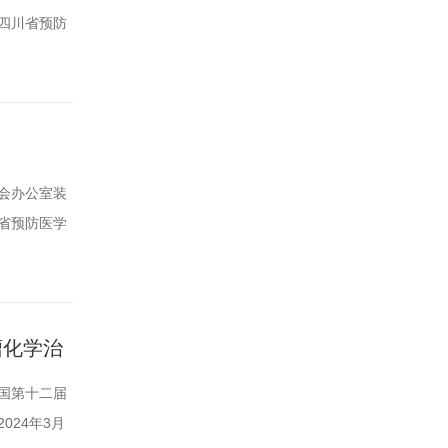
四川省预防
用房，总建
.具有良好
会办公室装
省预防医学
公用房，总
承担民事责任
瘤化学治
全国第十二届
24年3月