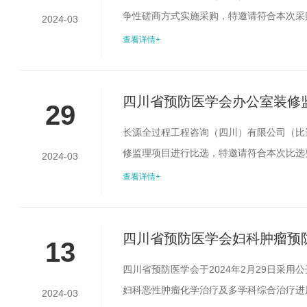
争性磋商方式实施采购，特邀请符合本次采
2024-03
医学会办公室装修设计施工一体化项目建设
查看详情+
筑面积约300㎡。采购方式：竞争性磋商最
的商业信誉和健全的财务会计制度；3.具有履行
四川省预防医学会办公室装修
29
长源全过程工程咨询（四川）有限公司（比
修监理项目进行比选，特邀请符合本次比选
2024-03
会办公室装修监理项目建设地址：青羊区少
查看详情+
建筑面积约300㎡。采购方式：比选本项目
的能力；2.具有良好的商业信誉和健全的财务会
四川省预防医学会妇科肿瘤预
13
疗及多学科综合治疗进展大会
四川省预防医学会于2024年2月29日采
妇科恶性肿瘤化学治疗及多学科综合治疗进
2024-03