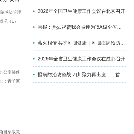
2026年全国卫生健康工作会议在北京召开
医院感染管理
概况（1）
喜报：热烈祝贺我会被评为“5A级全省性社会组织”！
分会学术年
（6）采购
薪火相传 共护乳腺健康｜乳腺疾病预防与控制分会第四届委员会换届选举会议暨2026年学术会议成功举办
2026年全省卫生健康工作会议在成都召开
办公室装修
慢病防治攻坚战 四川聚力再出发——首届四川慢性病防治大会顺利召开
址：青羊区
：比选本项
3-806
项目采取竞