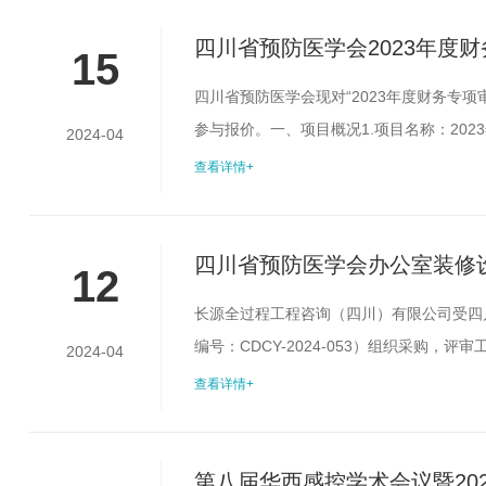
施工的监理工作、费用控制、工程进度、设备
四川省预防医学会2023年度
15
四川省预防医学会现对“2023年度财务专
参与报价。一、项目概况1.项目名称：20
2024-04
¥15000.00元。5.审计内容：本次审计为
查看详情+
等。6.时限要求：项目正式启动后10个工
至少1名...
四川省预防医学会办公室装修
12
长源全过程工程咨询（四川）有限公司受四
编号：CDCY-2024-053）组织采购
2024-04
办公室装修设计施工一体化项目采购编号：CDC
查看详情+
位名称：四川省预防医学会采购单位联系方式：
理机构全称...
第八届华西感控学术会议暨20