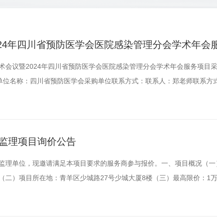
24年四川省预防医学会医院感染管理分会学术年会
术会议暨2024年四川省预防医学会医院感染管理分会学术年会服务项目
息采购单位名称：四川省预防医学会采购单位联系方式：联系人：郑老师联系方式
代理机构全称：中航技国际经贸发展有限公司采购代理机构地址：成都市高新
02、1508-1510号采购代理机构联系方式：联系人：巫嵬伟、郝诗琪联系电话
修监理项目询价公告
监理单位，现邀请满足本项目要求的服务商参与报价。一、项目概况（一
（二）项目所在地：青羊区少城路27号少城大厦8楼（三）最高限价：1
间位于一层，现状为办公室，空间面积约为300㎡，层高3.2米，梁下2.
及工程量清单所示范围内的施工监理，包含但不限于工程质量、安全生产