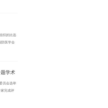
），如对以上
1邮箱：
组织的比选
预防医学会
学术会议组
超过5.5万
专题学术
届委员会选举
专家完成评
请及时以口
om电话：