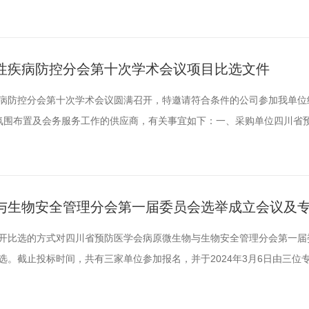
果公布如下：此次比选结果公示期为3个工作日（3月13日——3月15日
省预防医学会监事会反映。受理地址：成都市少城路27号邮编：61004
性疾病防控分会第十次学术会议项目比选文件
病防控分会第十次学术会议圆满召开，特邀请符合条件的公司参加我单位
氛围布置及会务服务工作的供应商，有关事宜如下：一、采购单位四川省
会活动服务机构库的公司/机构；(二)承办机构具有丰富的国际，国内大型
力，可以垫资，能够接受事后报账。三、资金预算本会议的会议服务预算不
..
与生物安全管理分会第一届委员会选举成立会议及
用公开比选的方式对四川省预防医学会病原微生物与生物安全管理分会第一
。截止投标时间，共有三家单位参加报名，并于2024年3月6日由三位
结果公示期为3个工作日（3月6日——3月8日），如对以上公示有异议，
理地址：成都市少城路27号邮编：610041邮箱：scsyfyxh@163.c