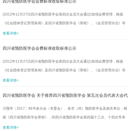
四川省预防医学会会费标准收取标准公示
司、成都美壹途会议服务公司、成都翔域会务有限公司。此次中标公示期为7个工
作日（4月11日——4月17日），如对以上公示有异议，请及时以口头或书面形式
(2012年12月27日四川省预防医学会第四次会员大会通过)加强会费管理，根据
向四川省预防医学会监事会反映。受理地址：成都市中学路6号邮编...
《社会团体登记管理条例》及四川省预防医学会《章程》、《会员管理办法》等
规定，特此公示本会会费收取标准。一、本会会费标准及缴纳方式（一）会费标
查看详情+
准1、普通会员会费：50元/年，由各市（州）预防医学会收取，并按规定进行管
四川省预防医学会会费标准收取标准公示
理使用；2、专科会员会费：100元/年，由本会统一收取；3、名誉会员：免收会
费；4、单位会员会费标准如下：一般单位会员2000元/年，理事单位3000元/年，
(2012年12月27日四川省预防医学会第四次会员大会通过)加强会费管理，根据
常务理事单位5000元/年，会长、副会长单位100...
《社会团体登记管理条例》及四川省预防医学会《章程》、《会员管理办法》等
规定，特此公示本会会费收取标准。一、本会会费标准及缴纳方式（一）会费标
查看详情+
准1、普通会员会费：50元/年，由各市（州）预防医学会收取，并按规定进行管
四川省预防医学会 关于推荐四川省预防医学会 第五次会员代表大会代
理使用；2、专科会员会费：100元/年，由本会统一收取；3、名誉会员：免收会
费；4、单位会员会费标准如下：一般单位会员2000元/年，理事单位3000元/年，
表和第五届理事会理事候选人的通知
‍‍川预学〔2017〕86号各分会（专委会）、各市（州）预防医学会及相关单位：根
常务理事单位5000元/年，会长、副会长单位100...
据《四川省预防医学会章程》，经四川省预防医学会第四届十三次、十四次常务
理事会研究，四川省预防医学会第五次会员代表大会拟于2017年12月在成都召
查看详情+