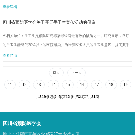
出意见。日前，我会根据委员会相关意见与建议，对《设置标准》进行了修改完
查看详情+
善。在《设置标准》颁布实施之前，为进一步征求相关意见，特对《设置标准》
四川省预防医学会关于开展手卫生宣传活动的倡议
（见附件）予以公示，公示期限为2015年8月6号到8月13号。公示期间，如对
《设置标准》有不同意见，可通过邮件、投寄、传真等方式将意见和建议报送至
各相关单位：手卫生是预防医院感染最经济最有效的措施之一。研究显示，良好
我会秘书处。地址：成都市中学路6号邮编：610041邮箱：scsyf...
的手卫生能降低30%以上的医院感染。为增强医务人员的手卫生意识，提高其手
卫生的依从性，切实降低医院感染的发生率,，在5月5日“世界手卫生日”来临之
查看详情+
际，四川省预防医学会医院感染管理分会倡议在全川各医疗机构开展手卫生宣传
活动,活动方案见附件(附件2、3、4)。活动时间为4月27日至5月8日的任意时段,由
首页
上一页
医院自行安排,相关宣传资料由省预防医学会医院感染管理分会统一制定。同时在
11
12
13
14
15
16
17
18
19
全川征集手卫生相关主题的摄影和绘画作品,并奖励100名优秀...
共
249
条记录 每页
12
条 第
21
页/共
21
页
四川省预防医学会
地址：成都市青羊区少城路27号少城大厦