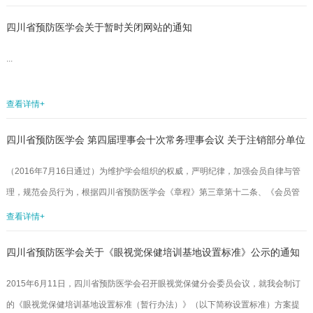
开。会议将听取和审议《第四届理事会工作报告》和《第四届理事会财务情况报
四川省预防医学会关于暂时关闭网站的通知
告》，选举产生四川省预防医学会第五届理事会、常务理事会及学会领导机构，
审议通过《四川省预防医学会章程》修订稿，表彰学会先进集体。四川省预防医
...
学会第五次会员代表大会不仅是四川全省广大公共卫生与预防医学科技工作...
查看详情+
四川省预防医学会 第四届理事会十次常务理事会议 关于注销部分单位
团体（单位）会员资格的决议
‍‍（2016年7月16日通过）为维护学会组织的权威，严明纪律，加强会员自律与管
理，规范会员行为，根据四川省预防医学会《章程》第三章第十二条、《会员管
理办法》第三章第九条、第四章第十条相关规定，经四川省预防医学会第四届十
查看详情+
次常务理事会审议，通过由学会秘书处提请的《关于注消部分单位团体（单位）
四川省预防医学会关于《眼视觉保健培训基地设置标准》公示的通知
会员资格的请示》，决定对未按规定按时交纳单位会费的成都爱灵瞳健康咨询有
限责任公司、四川科伦医药贸易有限公司、成都图歌科技有限公司、四川恒大生
2015年6月11日，四川省预防医学会召开眼视觉保健分会委员会议，就我会制订
物制品有限公司等4家单位的四川省预防医学会单位会员的资格予以注销。特此...
的《眼视觉保健培训基地设置标准（暂行办法）》（以下简称设置标准）方案提