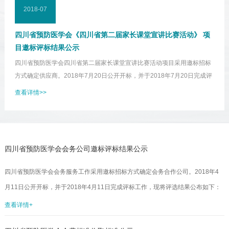
2018-07
四川省预防医学会《四川省第二届家长课堂宣讲比赛活动》 项
目邀标评标结果公示
‍‍‍‍四川省预防医学会四川省第二届家长课堂宣讲比赛活动项目采用邀标招标
方式确定供应商。2018年7月20日公开开标，并于2018年7月20日完成评
标工作，现将评选结果公示如下：项目中标供应商：四川精城名医医疗有
查看详情>>
限公司根据《招标投标法实施条例》规定，此次中标公示期为3个工作日
（7月20日—7月22日）。如对以上公示有异议，请及时以口头或书面形式
向四川省预防医学会监事会反映。受理地址：成都市中学路6号邮编：
610041邮箱：scsyfyxh@163.com电话：028-85583512联系人：刘宇...
四川省预防医学会会务公司邀标评标结果公示
四川省预防医学会会务服务工作采用邀标招标方式确定会务合作公司。2018年4
月11日公开开标，并于2018年4月11日完成评标工作，现将评选结果公布如下：
中标候选会务公司：成都金马公关服务有限公司、成都汀兰会展有限公司、四川
查看详情+
精城名医医疗有限公司、四川君本文化传媒有限公司、四川华荣会展服务有限公