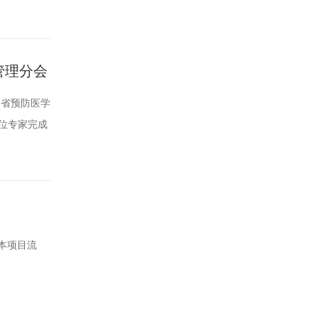
：1.企业
人的身份证复
管理分会
川省预防医学
三位专家完成
异议，请及时
.com电
本项目流