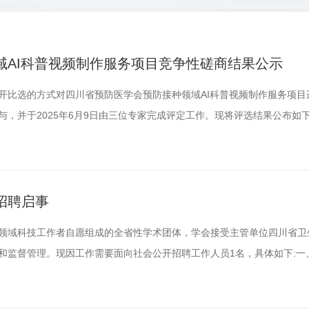
域AI科普视频制作服务项目竞争性磋商结果公示
用公开比选的方式对四川省预防医学会预防接种领域AI科普视频制作服务项
，并于2025年6月9日由三位专家完成评定工作。现将评选结果公布如
月11日），如对以上公示有异议，请及时以口头或书面形式向四川省预防
041邮箱：scsyfyxh@163.com电话：028-84215115联系人：
招聘启事
领域科技工作者自愿组成的全省性学术团体，学会接受主管单位四川省卫
和监督管理。现因工作需要面向社会公开招聘工作人员1名，具体如下:一
公室文秘相关工作；2.负责学会内部后勤服务保障及档案管理工作；3.协
导和部门负责人交代的其它工作。三、职位要求1.拥护中国共产党领导，品