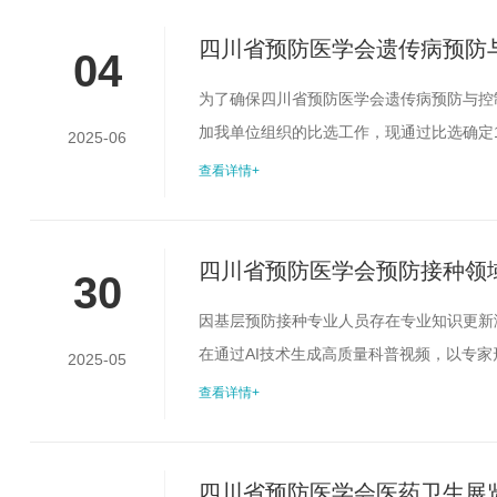
纪守法，作风正派，具有良好的职业道德，严.
四川省预防医学会遗传病预防与
04
选文件
为了确保四川省预防医学会遗传病预防与控
加我单位组织的比选工作，现通过比选确定
2025-06
位四川省预防医学会二、比选对象要求(一)
查看详情+
国内大型学术会议组织经验，无不良纪录；
服务预算不超过6万元（不含场地费），供应.
四川省预防医学会预防接种领
30
因基层预防接种专业人员存在专业知识更新
在通过AI技术生成高质量科普视频，以专
2025-05
作服务，欢迎符合要求的企业积极参加评选
查看详情+
营业执照[副本]复印件（注册资金≥50万
印件（非法定代表人参选时提供；需法定...
四川省预防医学会医药卫生展览