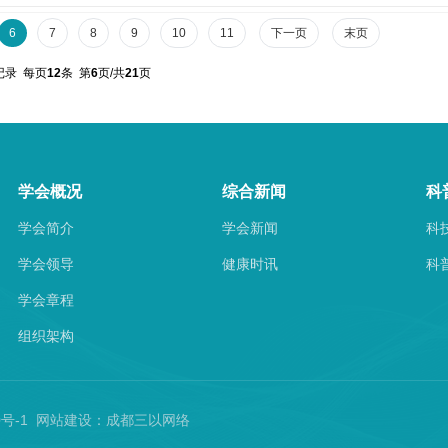
6
7
8
9
10
11
下一页
末页
记录 每页
12
条 第
6
页/共
21
页
学会概况
综合新闻
科
学会简介
学会新闻
科
学会领导
健康时讯
科
学会章程
组织架构
60号-1 网站建设：
成都三以网络