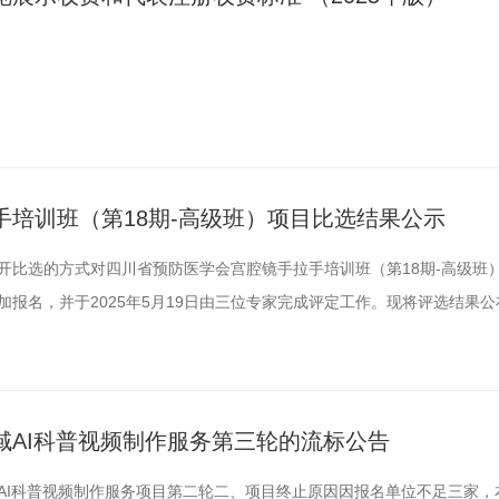
培训班（第18期-高级班）项目比选结果公示
用公开比选的方式对四川省预防医学会宫腔镜手拉手培训班（第18期-高级班
报名，并于2025年5月19日由三位专家完成评定工作。现将评选结果
——5月21日），如对以上公示有异议，请及时以口头或书面形式向四川
10041邮箱：scsyfyxh@163.com电话：028-84215115联系人
域AI科普视频制作服务第三轮的流标公告
AI科普视频制作服务项目第二轮二、项目终止原因因报名单位不足三家，