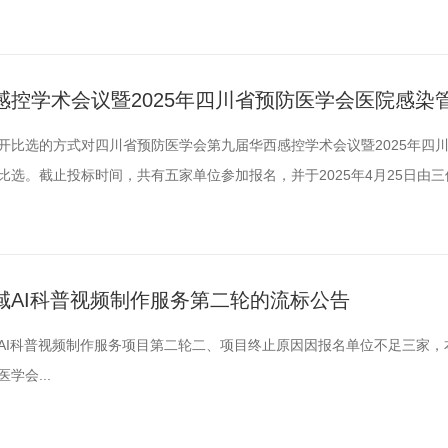
，比选要求如下：一、参选公司资格要求（一）投标人须提供以下资格材料
元）；2.法定代表人身份证明材料复印件；3.法人代表授权书原件及被授权
控学术会议暨2025年四川省预防医学会医院感染
用公开比选的方式对四川省预防医学会第九届华西感控学术会议暨2025年四
选。截止投标时间，共有五家单位参加报名，并于2025年4月25日由
结果公示期为3个工作日（4月25日——4月28日），如对以上公示有
。受理地址：成都市少城路27号邮编：610041邮箱：scsyfyxh@163
域AI科普视频制作服务第二轮的流标公告
AI科普视频制作服务项目第二轮二、项目终止原因因报名单位不足三家，
学会...