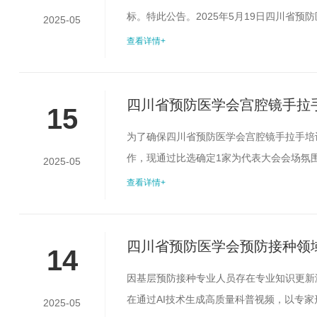
标。特此公告。2025年5月19日四川省预防医
2025-05
查看详情+
四川省预防医学会宫腔镜手拉手
15
为了确保四川省预防医学会宫腔镜手拉手培
作，现通过比选确定1家为代表大会会场氛
2025-05
二、比选对象要求(一)入选四川省预防医学
查看详情+
织经验，无不良纪录；(三)具备一定资金
元（不含场地费），供应商的报价不能超过该预
四川省预防医学会预防接种领
14
因基层预防接种专业人员存在专业知识更新
在通过AI技术生成高质量科普视频，以专
2025-05