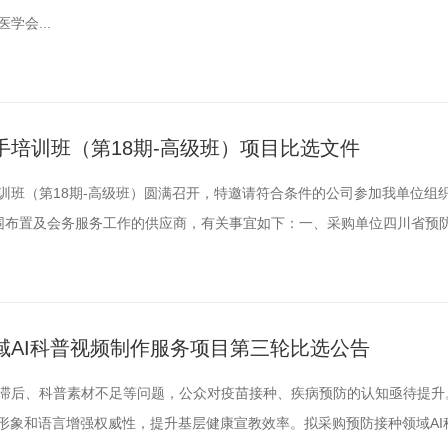
学会...
培训班（第18期-高级班）项目比选文件
训班（第18期-高级班）圆满召开，特邀请符合条件的公司参加我单位组
围布置及会务服务工作的供应商，有关事宜如下：一、采购单位四川省预
会活动服务机构库的公司/机构；(二)承办机构具有丰富的国际，国内大型
实力，可以垫资，能够接受事后报账。三、资金预算本会议的会议服务预算不
...
域AI科普视频制作服务项目第三轮比选公告
滞后、科普素材不足等问题，公众对疫苗接种、疾病预防的认知亟待提升
家形象和语言增强权威性，提升基层健康宣教效率。拟采购预防接种领域AI