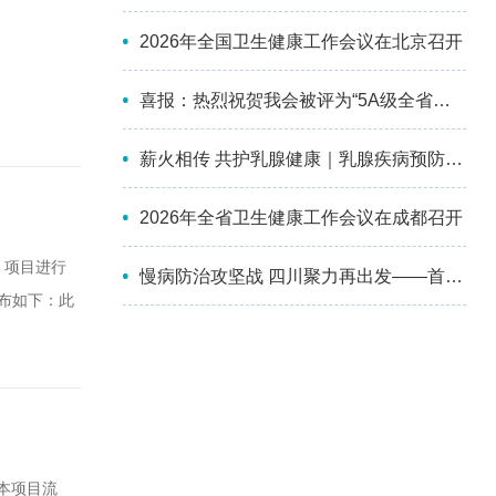
2026年全国卫生健康工作会议在北京召开
喜报：热烈祝贺我会被评为“5A级全省性社会组织”！
薪火相传 共护乳腺健康｜乳腺疾病预防与控制分会第四届委员会换届选举会议暨2026年学术会议成功举办
2026年全省卫生健康工作会议在成都召开
）项目进行
慢病防治攻坚战 四川聚力再出发——首届四川慢性病防治大会顺利召开
公布如下：此
省预防医学会
：郑女士四
本项目流