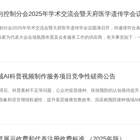
..
控制分会2025年学术交流会暨天府医学遗传学会
制分会2025年学术交流会暨天府医学遗传学会议圆满召开，特邀请符合
1家为代表大会会场氛围布置及会务服务工作的供应商，有关事宜如下：
入选四川省预防医学会活动服务机构库的公司/机构；(二)承办机构具有丰
(三)具备一定资金实力，可以垫资，能够接受事后报账。三、资金预算本
..
域AI科普视频制作服务项目竞争性磋商公告
滞后、科普素材不足等问题，公众对疫苗接种、疾病预防的认知亟待提升
家形象和语言增强权威性，提升基层健康宣教效率。拟采购预防接种领域AI
，磋商要求如下：一、参选公司资格要求（一）投标人须提供以下资格材料
元）；2.法定代表人身份证明材料复印件；3.法人代表授权书原件及被授权
展示收费和代表注册收费标准 （2025年版）