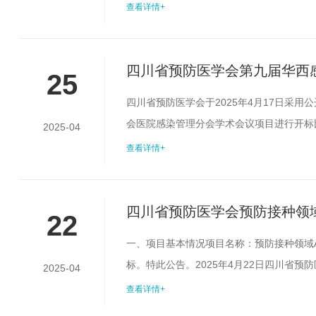
作服务，欢迎符合要求的企业积极参加评选
查看详情+
营业执照[副本]复印件（注册资金≥50万
印件（非法定代表人参选时提供；需法定...
四川省预防医学会第九届华西感
25
学术会议项目比选结果公示
四川省预防医学会于2025年4月17日采
会医院感染管理分会学术会议项目进行开标比
2025-04
评定工作。现将评选结果公布如下：此次比选
查看详情+
以口头或书面形式向四川省预防医学会监事会反映
话：028...
四川省预防医学会预防接种领
22
一、项目基本情况项目名称：预防接种领域
标。特此公告。2025年4月22日四川省预防医
2025-04
查看详情+