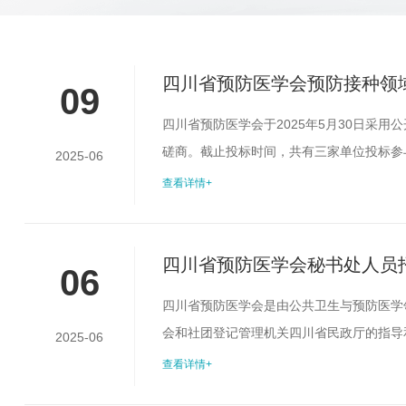
四川省预防医学会预防接种领
09
四川省预防医学会于2025年5月30日采
磋商。截止投标时间，共有三家单位投标参与
2025-06
选结果公示期为3个工作日（6月9日——6
查看详情+
会反映。受理地址：成都市少城路27号邮编：610
防医...
四川省预防医学会秘书处人员
06
四川省预防医学会是由公共卫生与预防医学
会和社团登记管理机关四川省民政厅的指导
2025-06
综合文秘岗。二、工作职责1.负责秘书处办
查看详情+
行政管理、组织协调工作；4.完成学会领