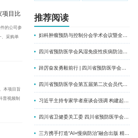
议项目比
推荐阅读
条件的公司参
妇科肿瘤预防与控制分会学术会议暨全国第十四届妇科恶性肿瘤化学治疗及多学科综合治疗进展大会成功召开
一、采购单
富的国际，
四川省预防医学会风湿免疫性疾病防治分会第一届委员会选举成立会议暨2026年学术交流会在南充顺利召开
会议的会议
踔厉奋发勇毅前行 | 四川省预防医学会第五次会员代表大会暨第五届理事会换届选举会议成功召开
四川省预防医学会第五届第二次会员代表大会暨第三次理事会议成功召开
。本项目旨
科普视频制
习近平主持专家学者座谈会强调 构建起强大的公共卫生体系 为维护人民健康提供有力保障
：1.企业
四川省卫健委关工委 四川省预防医学会为彭州市儿童青少年心理健康关爱中心授牌并参加座谈
人的身份证复
三方携手打造“AI+慢病防治”融合出版 精品丛书，助力基层防治能力提升 ——《人工智能+慢性病基层综合防治系列丛书》项目正式启动