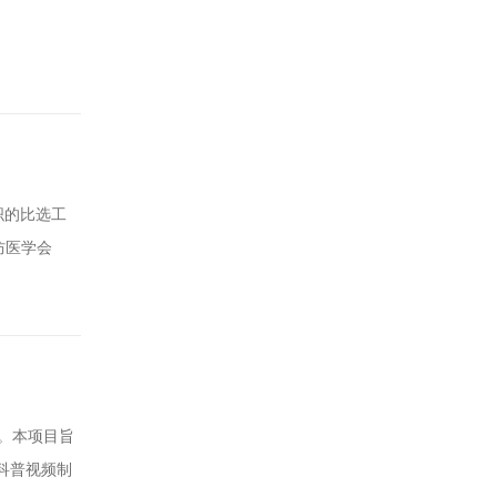
织的比选工
防医学会
学术会议组
超过13万
。本项目旨
科普视频制