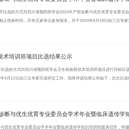
用公开比选的方式对四川省预防医学会2024年产前诊断与优生优育专业委员
止投标时间，共有五家单位参加报名，并于2024年9月18日由三位专
示期为3个工作日（9月18日——9月20日），如对以上公示有异议，
地址：成都市少城路27号邮编：610041邮箱：scsyfyxh@163.co
技术培训班项目比选结果公示
公开比选的方式对四川省预防医学会卫生检验新技术培训班项目进行开标比
4年9月12日由三位专家完成评定工作。现将评选结果公布如下：此次比
，如对以上公示有异议，请及时以口头或书面形式向四川省预防医学会监事
scsyfyxh@163.com电话：028-84215115联系人：郑老师四川省预
前诊断与优生优育专业委员会学术年会暨临床遗传学
诊断与优生优育专业委员会学术年会暨临床遗传学知识培训班圆满召开，特