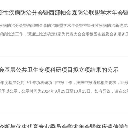
变性疾病防治分会暨西部帕金森防治联盟学术年会
比选文件
疾病防治分会暨西部帕金森防治联盟学术年会暨神经变性疾病防治新进展
织的比选工作，现通过比选确定1家为代表大会会场氛围布置及会务服务
防医学会二、比选对象要求(一)入选四川省预防医学会活动服务机构库的公
术会议组织经验，无不良纪录；(三)具备一定资金实力，可以垫资，能够
1...
学会基层公共卫生专项科研项目拟立项结果的公示
24年度基层公共卫生专项科研项目申报工作，按照申报通知相关要求，经
予以公示，公示时间为2024年9月29日至10月13日。如有异议，请在
医学会科技发展部袁锦嘉联系电话：13547861814邮箱：44801216@
卫生专项科研项目拟立项项目名单四川省预防医学会2024年9月29日...
前诊断与优生优育专业委员会学术年会暨临床遗传学