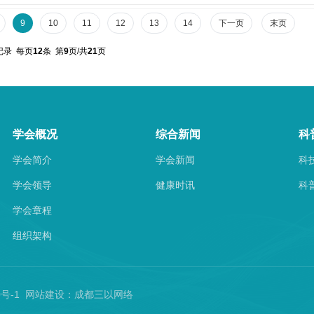
9
10
11
12
13
14
下一页
末页
记录 每页
12
条 第
9
页/共
21
页
学会概况
综合新闻
科
学会简介
学会新闻
科
学会领导
健康时讯
科
学会章程
组织架构
60号-1 网站建设：
成都三以网络