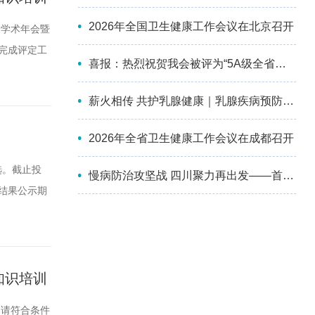
2026年全国卫生健康工作会议在北京召开
会学术年会暨
家完成评定工
喜报：热烈祝贺我会被评为“5A级全省性社会组织”！
请及时以口头
m电话：
薪火相传 共护乳腺健康｜乳腺疾病预防与控制分会第四届委员会换届选举会议暨2026年学术会议成功举办
2026年全省卫生健康工作会议在成都召开
选。截止投
慢病防治攻坚战 四川聚力再出发——首届四川慢性病防治大会顺利召开
选结果公示期
会反映。受理
防医学会
知识培训
邀请符合条件