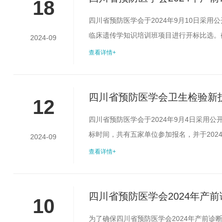
18
班项目比选结果公示
四川省预防医学会于2024年9月10日采
临床遗传学知识培训班项目进行开标比选。截
2024-09
作。现将评选结果公布如下：此次比选结果公
查看详情+
或书面形式向四川省预防医学会监事会反映。受理
028-84...
四川省预防医学会卫生检验新
12
四川省预防医学会于2024年9月4日采用
标时间，共有五家单位参加报名，并于202
2024-09
为3个工作日（9月12日——9月14日）
查看详情+
地址：成都市少城路27号邮编：610041邮箱：
2024...
四川省预防医学会2024年产
10
班项目比选文件
为了确保四川省预防医学会2024年产前