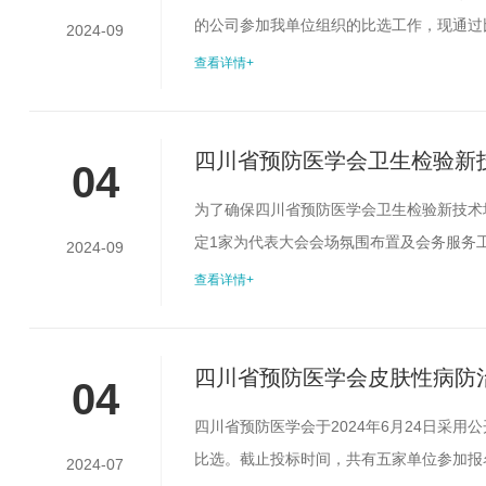
的公司参加我单位组织的比选工作，现通过
2024-09
一、采购单位四川省预防医学会二、比选对象
查看详情+
富的国际，国内大型学术会议组织经验，无
会议的会议服务预算不超过7万元（不含场地费
四川省预防医学会卫生检验新
04
为了确保四川省预防医学会卫生检验新技术
定1家为代表大会会场氛围布置及会务服务
2024-09
入选四川省预防医学会活动服务机构库的公
查看详情+
(三)具备一定资金实力，可以垫资，能够
商的报价不能超过该预算。四、项目概况及要.
四川省预防医学会皮肤性病防治
04
四川省预防医学会于2024年6月24日采
比选。截止投标时间，共有五家单位参加报名
2024-07