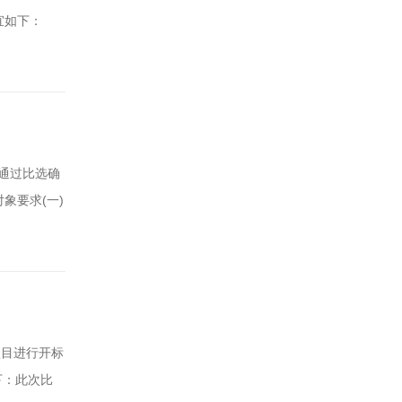
宜如下：
机构具有丰
资金预算本
通过比选确
象要求(一)
不良纪录；
地费），供应
项目进行开标
下：此次比