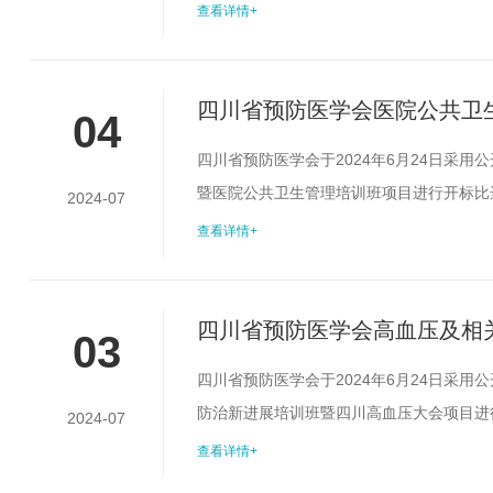
选结果公示期为3个工作日（7月4日——
查看详情+
反映。受理地址：成都市少城路27号邮编：6100
医...
四川省预防医学会医院公共卫
04
培训班项目比选结果公示
四川省预防医学会于2024年6月24日采
暨医院公共卫生管理培训班项目进行开标比选
2024-07
定工作。现将评选结果公布如下：此次比选
查看详情+
头或书面形式向四川省预防医学会监事会反映。受
028-84215...
四川省预防医学会高血压及相关
03
四川高血压大会项目比选结果
四川省预防医学会于2024年6月24日采
防治新进展培训班暨四川高血压大会项目进行
2024-07
家完成评定工作。现将评选结果公布如下：
查看详情+
及时以口头或书面形式向四川省预防医学会监事会