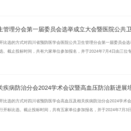
7月8日），如对以上公示有异议，请及时以口头或书面形式向四川省预防医
41邮箱：scsyfyxh@163.com电话：028-84215115联系人：郑
生管理分会第一届委员会选举成立大会暨医院公共
用公开比选的方式对四川省预防医学会医院公共卫生管理分会第一届委员会
。截止投标时间，共有六家单位参加报名，并于2024年7月4日由三位
结果公示期为3个工作日（7月4日——7月8日），如对以上公示有异议，
理地址：成都市少城路27号邮编：610041邮箱：scsyfyxh@163.c
疾病防治分会2024学术会议暨高血压防治新进展
公示
用公开比选的方式对四川省预防医学会高血压及相关疾病防治分会2024学术
开标比选。截止投标时间，共有五家单位参加报名，并于2024年7月3
此次比选结果公示期为3个工作日（7月3日——7月5日），如对以上公示
反映。受理地址：成都市少城路27号邮编：610041邮箱：scsyfyxh@