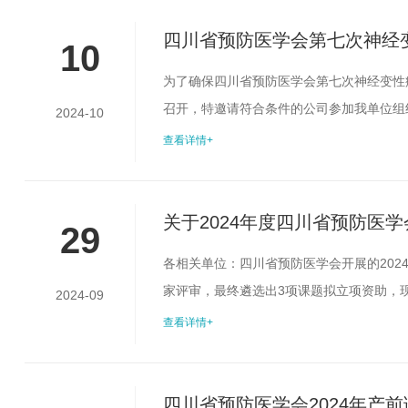
技发展部联系）。二、请项目承担...
四川省预防医学会第七次神经
10
性疾病防治新进展培训班项目
为了确保四川省预防医学会第七次神经变性
召开，特邀请符合条件的公司参加我单位组
2024-10
商，有关事宜如下：一、采购单位四川省预
查看详情+
(二)承办机构具有丰富的国际，国内大型学
账。三、资金预算本会议的会议服务预算不超过
关于2024年度四川省预防医
29
各相关单位：四川省预防医学会开展的20
家评审，最终遴选出3项课题拟立项资助，现
2024-09
面形式反映，逾期不予受理。联系人：四川省预防
查看详情+
附件：2024年度四川省预防医学会基层公共
四川省预防医学会2024年产