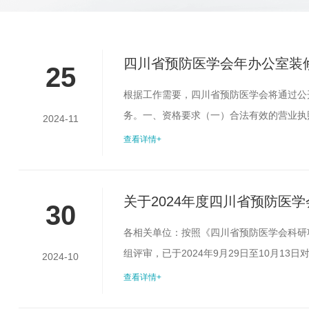
四川省预防医学会年办公室装
25
根据工作需要，四川省预防医学会将通过公
务。一、资格要求（一）合法有效的营业执
2024-11
行为及单位、法定代表人、主要负责人无行
查看详情+
计主要内容本次委托审计的项目位于青羊区
项目拆除、重新装修，空间面积约为300㎡，层
关于2024年度四川省预防医
30
各相关单位：按照《四川省预防医学会科研
组评审，已于2024年9月29日至10月
2024-10
中心等3家单位申报的《江油市基本公共卫
查看详情+
如下。一、获准立项的项目承担单位请于20