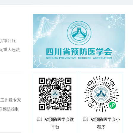
供审计服
无重大违法
求（一）审
容包括原有
目工作经专家
疾病预防控制
资助，现通知
四川省预防医学会微
四川省预防医学会小
平台
程序
模版与学会科