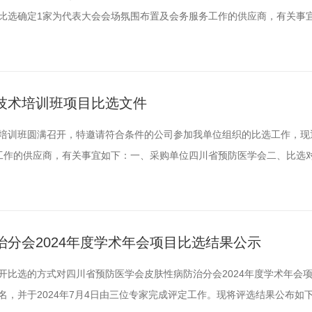
比选确定1家为代表大会会场氛围布置及会务服务工作的供应商，有关事
要求(一)入选四川省预防医学会活动服务机构库的公司/机构；(二)承办
不良纪录；(三)具备一定资金实力，可以垫资，能够接受事后报账。三、
...
技术培训班项目比选文件
培训班圆满召开，特邀请符合条件的公司参加我单位组织的比选工作，现
工作的供应商，有关事宜如下：一、采购单位四川省预防医学会二、比选对
司/机构；(二)承办机构具有丰富的国际，国内大型学术会议组织经验，无
接受事后报账。三、资金预算本会议的会议服务预算不超过7万元（不含场
..
分会2024年度学术年会项目比选结果公示
用公开比选的方式对四川省预防医学会皮肤性病防治分会2024年度学术年会
，并于2024年7月4日由三位专家完成评定工作。现将评选结果公布如