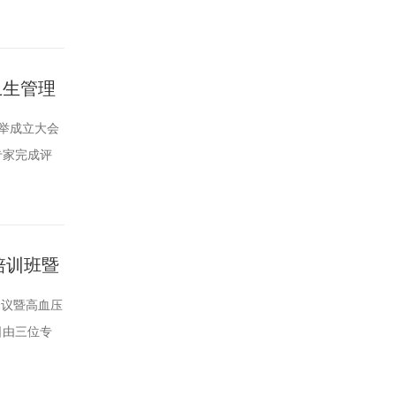
学会监事会
老师四川省预防
卫生管理
选举成立大会
专家完成评
请及时以口
om电话：
培训班暨
会议暨高血压
日由三位专
有异议，请
163.com