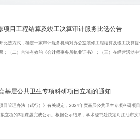
修项目工程结算及竣工决算审计服务比选公告
开比选方式，确定一家审计服务机构对办公室装修工程结算及竣工决算提
照；（二）合法有效的《会计师事务所执业证书》；（三）在经营活动中
贿犯罪行为；（四）本次比选不接受联合体参加。二、审计范围及服务要
少城路27号少城大厦8楼，为维修改造工程，工程投资约30万元，建设内
高3....
学会基层公共卫生专项科研项目立项的通知
项目管理办法（试行）》有关规定，2024年度基层公共卫生专项科研项
13日对拟立项的3项课题完成公示。根据公示结果，学术秘书处决定对江油市
生服务项目在管高血压患者服药依从性调查及干预》等3项课题予以立项
24年11月1日前与学会签订《四川省预防医学会项目任务书》（任务书