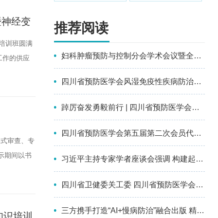
暨神经变
推荐阅读
培训班圆满
妇科肿瘤预防与控制分会学术会议暨全国第十四届妇科恶性肿瘤化学治疗及多学科综合治疗进展大会成功召开
工作的供应
司/机构；
四川省预防医学会风湿免疫性疾病防治分会第一届委员会选举成立会议暨2026年学术交流会在南充顺利召开
接受事后报
踔厉奋发勇毅前行 | 四川省预防医学会第五次会员代表大会暨第五届理事会换届选举会议成功召开
四川省预防医学会第五届第二次会员代表大会暨第三次理事会议成功召开
形式审查、专
公示期间以书
习近平主持专家学者座谈会强调 构建起强大的公共卫生体系 为维护人民健康提供有力保障
qq.com
四川省卫健委关工委 四川省预防医学会为彭州市儿童青少年心理健康关爱中心授牌并参加座谈
三方携手打造“AI+慢病防治”融合出版 精品丛书，助力基层防治能力提升 ——《人工智能+慢性病基层综合防治系列丛书》项目正式启动
知识培训