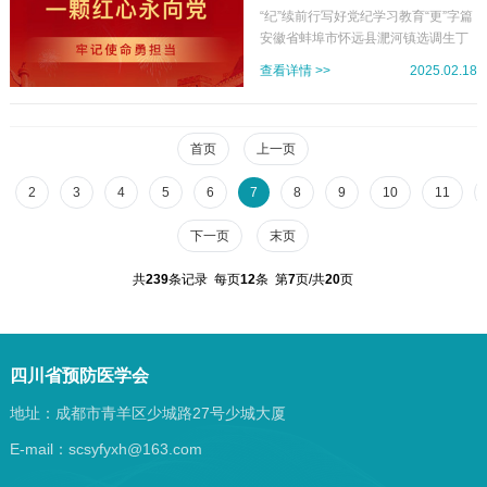
是“一辈子”。作为党员干部，要充分认
“纪”续前行写好党纪学习教育“更”字篇
识到党纪学习的重要性，驰而不息把
安徽省蚌埠市怀远县淝河镇选调生丁
党纪学习抓在日常、践在平常，以学
婉习近平总书记强调，“推进党纪学习
查看详情 >>
2025.02.18
思践悟的“认真姿态”，推动党纪学习见
教育常态化长效化，引导党员干部真
行见效、持续深入。“持”续深学，挖掘
正把纪律规矩转化为政治自觉、思想
纪律精髓不停息，在固本培元、...
自觉、行动自觉。”党纪学习教育只有
进行时，没有完成时。广大党员干部
首页
上一页
当以“纪”续前行的姿态，坚持做到理论
学习不停步、廉洁自律不松懈、担当
2
3
4
5
6
7
8
9
10
11
作为不懈怠，在学纪、知纪、明纪、
守纪中锤炼党性，写好党纪学习教
下一页
末页
育“更”字篇章。“纪”续拧紧“固信念、强
信仰”的“思想开关”，在“常学常新、深
共
239
条记录 每页
12
条 第
7
页/共
20
页
学细悟”中让理论学...
四川省预防医学会
地址：成都市青羊区少城路27号少城大厦
E-mail：scsyfyxh@163.com