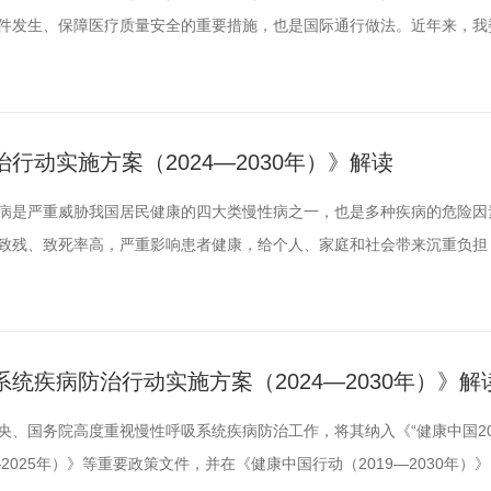
件发生、保障医疗质量安全的重要措施，也是国际通行做法。近年来，我
制度，加强相关信息的收集分析与反馈，指导医疗机构持续改进医疗质量。
件报告率作为国家医疗质量安全改进目标之一，指导行业聚焦不良事件报
良事件报...
行动实施方案（2024—2030年）》解读
病是严重威胁我国居民健康的四大类慢性病之一，也是多种疾病的危险因
致残、致死率高，严重影响患者健康，给个人、家庭和社会带来沉重负担
务院高度重视糖尿病防治工作，将糖尿病纳入《“健康中国2030”规划
）》等重要政策文件，并在《健康中国行动（2019—2030年）》15个专项
统疾病防治行动实施方案（2024—2030年）》解
、国务院高度重视慢性呼吸系统疾病防治工作，将其纳入《“健康中国20
2025年）》等重要政策文件，并在《健康中国行动（2019—2030年）》