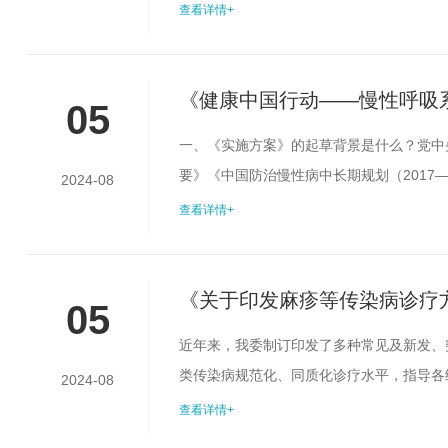
动中设立“慢性呼吸系统疾病防治行动”，明确
查看详情+
万及以下。国家卫生健康委坚决贯彻落实党
政策支持体系。为...
《健康中国行动——慢性呼吸系
05
一、《实施方案》的起草背景是什么？党中央
要》《中国防治慢性病中长期规划（2017—
2024-08
动中设立“慢性呼吸系统疾病防治行动”，明确
查看详情+
万及以下。国家卫生健康委坚决贯彻落实党
政策支持体系。为...
《关于印发麻疹等传染病诊疗方
05
近年来，我委制订印发了多种常见及新发、
类传染病规范化、同质化诊疗水平，指导各
2024-08
家，结合国内外研究进展和诊疗经验，组织
查看详情+
括相关传染病的病原学、流行病学、发病机