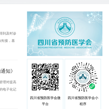
得到及时诊
效衔接，基
差距，健康
的必然要
的通知》
管理对提高
的电子化记
形成制约。
四川省预防医学会微
四川省预防医学会小
平台
程序
有关规定，