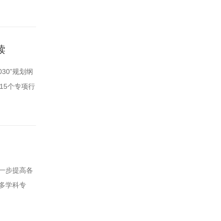
8.1/10
统疾病防治
读
30”规划纲
15个专项行
8.1/10
统疾病防治
一步提高各
多学科专
主要内容包
、预后、预