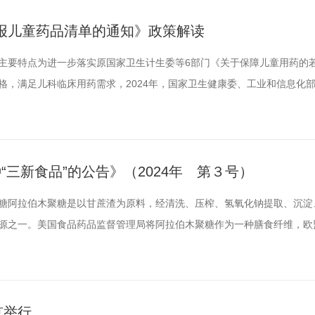
管理规定（...
报儿童药品清单的通知》政策解读
主要特点为进一步落实原国家卫生计生委等6部门《关于保障儿童用药的
格，满足儿科临床用药需求，2024年，国家卫生健康委、工业和信息化
定《第五批鼓励研发申报儿童药品清单》。第五批清单有15个品种，涉及
用药、抗肿瘤药及免疫调节剂等治疗领域。主要有四个特点：一是立足儿
等，听...
“三新食品”的公告》（2024年 第３号）
糖阿拉伯木聚糖是以甘蔗渣为原料，经清洗、压榨、氢氧化钠提取、沉淀
源之一。美国食品药品监督管理局将阿拉伯木聚糖作为一种膳食纤维，欧
食补充剂中。本产品推荐食用量为≤15克/天。根据《中华人民共和国食品
国家卫生健康委员会委托审评机构依照法定程序，组织专家对阿拉伯木聚
有食品原...
京举行