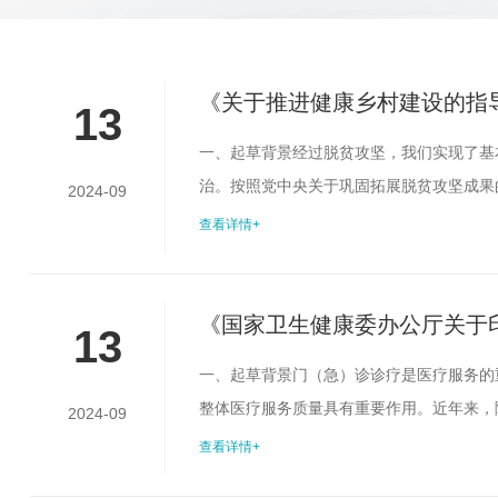
《关于推进健康乡村建设的指
13
一、起草背景经过脱贫攻坚，我们实现了基
治。按照党中央关于巩固拓展脱贫攻坚成果
2024-09
本医疗有保障成果得到有效巩固。但是，乡
查看详情+
环境亟待改善，健康生活方式尚需进一步普
求，更是推进乡村全面振兴的重要基础和保障
《国家卫生健康委办公厅关于
13
解读
一、起草背景门（急）诊诊疗是医疗服务的
整体医疗服务质量具有重要作用。近年来，
2024-09
录。但由于缺乏统一的管理要求和标准，相
查看详情+
为指导医疗机构规范相关信息记录行为，利