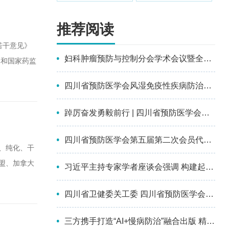
推荐阅读
若干意见》
妇科肿瘤预防与控制分会学术会议暨全国第十四届妇科恶性肿瘤化学治疗及多学科综合治疗进展大会成功召开
部和国家药监
25个规格、
四川省预防医学会风湿免疫性疾病防治分会第一届委员会选举成立会议暨2026年学术交流会在南充顺利召开
童用药需
踔厉奋发勇毅前行 | 四川省预防医学会第五次会员代表大会暨第五届理事会换届选举会议成功召开
四川省预防医学会第五届第二次会员代表大会暨第三次理事会议成功召开
、纯化、干
盟、加拿大
习近平主持专家学者座谈会强调 构建起强大的公共卫生体系 为维护人民健康提供有力保障
安全法》和
四川省卫健委关工委 四川省预防医学会为彭州市儿童青少年心理健康关爱中心授牌并参加座谈
糖的安全性
三方携手打造“AI+慢病防治”融合出版 精品丛书，助力基层防治能力提升 ——《人工智能+慢性病基层综合防治系列丛书》项目正式启动