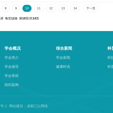
麻疹等传染病...
8
9
10
11
12
13
14
下一页
录 每页
12
条 第
10
页/共
14
页
学会概况
综合新闻
科
学会简介
学会新闻
科
学会领导
健康时讯
科
学会章程
组织架构
60号-1 网站建设：
成都三以网络