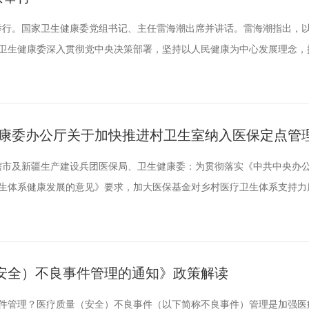
京举行。国家卫生健康委党组书记、主任雷海潮出席并讲话。雷海潮指出，
卫生健康委深入贯彻党中央决策部署，坚持以人民健康为中心发展理念，
潮强调，当前，我们面临新的健康挑战，各年龄段居民超重和肥胖问题日
改善。要深入学习贯彻党的二十届三中全会精神，实施健康优先发展战略
、科学运...
健康委办公厅关于加快推进村卫生室纳入医保定点管
直辖市及新疆生产建设兵团医保局、卫生健康委：为贯彻落实《中共中央办公
生体系健康发展的意见》要求，加大医保基金对乡村医疗卫生体系支持力
室纳入医保定点管理，提出如下意见。一、统一思想认识、明确目标任务
地区人民群众联系最直接，是实现医疗保障服务的“最后一公里”。各地医
义思...
安全）不良事件管理的通知》政策解读
件管理？医疗质量（安全）不良事件（以下简称不良事件）管理是加强医