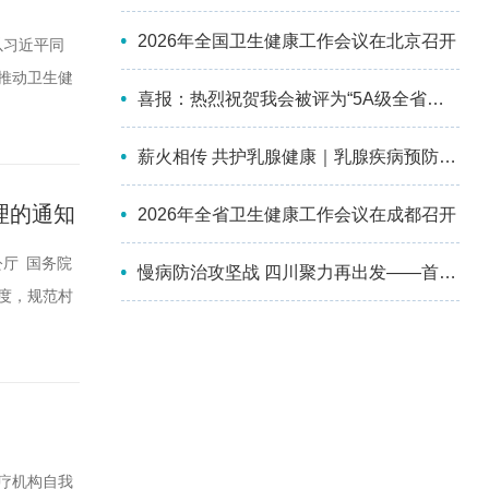
2026年全国卫生健康工作会议在北京召开
以习近平同
推动卫生健
喜报：热烈祝贺我会被评为“5A级全省性社会组织”！
益突出，人
，坚持预防
薪火相传 共护乳腺健康｜乳腺疾病预防与控制分会第四届委员会换届选举会议暨2026年学术会议成功举办
理的通知
2026年全省卫生健康工作会议在成都召开
厅 国务院
慢病防治攻坚战 四川聚力再出发——首届四川慢性病防治大会顺利召开
度，规范村
村卫生室是
保、卫生健
疗机构自我