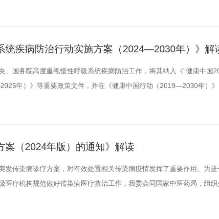
提出工作目标，到2030年，70岁及以下人群慢性呼吸系统疾病死亡率下降到
中央、国务院决策部署，坚持预防为主、防治结合，持续完善慢性呼吸系
统疾病防治行动实施方案（2024—2030年）》解
、国务院高度重视慢性呼吸系统疾病防治工作，将其纳入《“健康中国20
2025年）》等重要政策文件，并在《健康中国行动（2019—2030年）》
提出工作目标，到2030年，70岁及以下人群慢性呼吸系统疾病死亡率下降到
中央、国务院决策部署，坚持预防为主、防治结合，持续完善慢性呼吸系
案（2024年版）的通知》解读
突发传染病诊疗方案，对有效处置相关传染病疫情发挥了重要作用。为进
级医疗机构规范做好传染病医疗救治工作，我委会同国家中医药局，组织
制订了麻疹诊疗方案，修订了登革热、人感染禽流感诊疗方案。诊疗方案
制、病理改变、临床表现、并发症、实验室检查、诊断、鉴别诊断、治疗