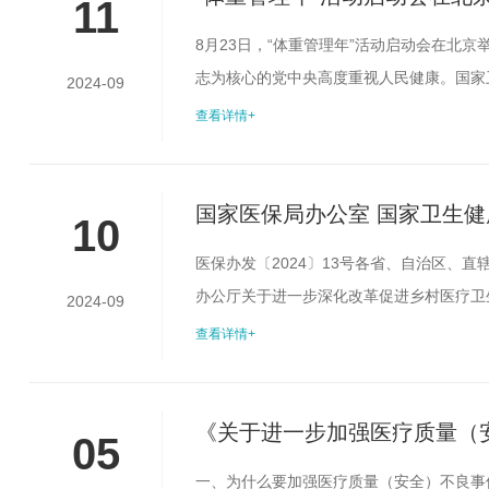
11
8月23日，“体重管理年”活动启动会在北
志为核心的党中央高度重视人民健康。国家
2024-09
康事业发展，人民健康水平显著提升。雷海
查看详情+
民群众健康状况和生活质量受到影响，亟须
为主，积极践行健康生活方式，普及健康饮食
国家医保局办公室 国家卫生
10
医保办发〔2024〕13号各省、自治区、
办公厅关于进一步深化改革促进乡村医疗卫
2024-09
卫生室医保服务协议管理，推动更多村卫生
查看详情+
农村医疗卫生服务体系的基础，与广大农村
康部门要坚持以习近平新时代中国特色社会主
《关于进一步加强医疗质量（
05
一、为什么要加强医疗质量（安全）不良事