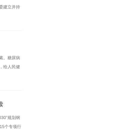
委建立并持
并于2021
告和管理工
素。糖尿病
，给人民健
纲要》《中国
行动中设
读
30”规划纲
15个专项行