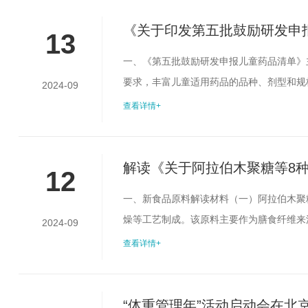
我委组织制定了《门（急）诊诊疗信息页质量
《关于印发第五批鼓励研发申
13
一、《第五批鼓励研发申报儿童药品清单》
要求，丰富儿童适用药品的品种、剂型和规
2024-09
局通过组织专家遴选、社会公示等，研究制
查看详情+
8种剂型，覆盖全身用抗感染药、呼吸系统
求，清单重点关注低龄儿童用药、急抢救用药
解读《关于阿拉伯木聚糖等8种
12
一、新食品原料解读材料（一）阿拉伯木聚
燥等工艺制成。该原料主要作为膳食纤维来
2024-09
等国家和地区已允许该物质添加在食品或膳
查看详情+
《新食品原料安全性审查管理办法》规定，
评估材料审查并通过，认可其食用安全性和具
“体重管理年”活动启动会在北