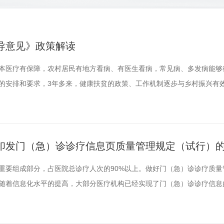
导意见》政策解读
本医疗有保障，农村居民有地方看病、有医生看病，常见病、多发病能够
的安排和要求，3年多来，健康扶贫的政策、工作机制逐步与乡村振兴有
村卫生健康事业发展与农村居民日益增长的医疗卫生服务需求还存在不小
及，解决这些问题，让广大农村居民的健康更有保障，既是健康中国建设
。为贯彻落实党...
印发门（急）诊诊疗信息页质量管理规定（试行）
重要组成部分，占医院总诊疗人次的90%以上。做好门（急）诊诊疗质量
随着信息化水平的提高，大部分医疗机构已经实现了门（急）诊诊疗信息
关信息散在于多个信息系统，对精细化、科学化开展门（急）诊质控工作
用相关信息加强门（急）诊诊疗质量管理，根据《医疗质量管理办法》等