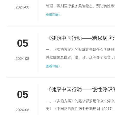
管理、识别医疗服务风险隐患、预防负性事
2024-08
续完善不良事件信息采集、记录和报告相关
查看详情+
年起，连续4年将提高医疗质量安全不良事
作。但与国际先进水平相比，目前仍然存在不
《健康中国行动——糖尿病防治
05
一、《实施方案》的起草背景是什么？糖尿
并发症累及血管、眼、肾、足等多个器官，
2024-08
康和经济社会发展带来严重影响。党中央、国
查看详情+
防治慢性病中长期规划（2017—2025年
立“糖尿病防治行动”，明确提出工作...
《健康中国行动——慢性呼吸系
05
一、《实施方案》的起草背景是什么？党中央
要》《中国防治慢性病中长期规划（2017—
2024-08