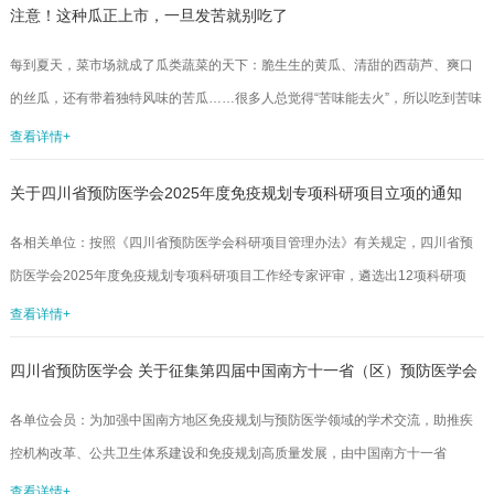
注意！这种瓜正上市，一旦发苦就别吃了
地区，白纹伊蚊则很常见，白天也爱叮人。被带病毒的蚊子叮了后，一般3～7天
会发病，最典型的症状就是突然发高烧（39℃以上）、关节痛（手腕、脚踝最常
每到夏天，菜市场就成了瓜类蔬菜的天下：脆生生的黄瓜、清甜的西葫芦、爽口
见，可能痛到没法走路），还可能伴有皮疹。多数人2～4周能好转，但少数人关
的丝瓜，还有带着独特风味的苦瓜……很多人总觉得“苦味能去火”，所以吃到苦味
节痛...
的瓜也不会多想。但是，事实上，除了苦瓜以外，其他葫芦科的瓜类（如丝瓜、
查看详情+
瓠瓜、黄瓜、冬瓜、甜瓜、西瓜等）一旦吃起来有明显苦味，就可能是“有毒”的，
关于四川省预防医学会2025年度免疫规划专项科研项目立项的通知
应立即停止食用。今天，尤其要给大家特别强调一种目前正在上市的瓜——瓠
（hù）瓜。一、一盘发苦的瓠瓜，可能比砒霜还毒！瓠瓜也叫瓠子、葫芦、蒲
各相关单位：按照《四川省预防医学会科研项目管理办法》有关规定，四川省预
瓜、扁蒲、夜开花，属于葫芦科葫芦属。瓠瓜的果实形态多样，呈长棒形、短筒
防医学会2025年度免疫规划专项科研项目工作经专家评审，遴选出12项科研项
形或...
目，并于2025年8月1日-8月7日对拟立项项目进行公示，公示结果无异议。据
查看详情+
此，学会秘书处决定对遂宁市疾病预防控制中心等11家单位申报的《基于大数据
四川省预防医学会 关于征集第四届中国南方十一省（区）预防医学会
建立遂宁市水痘疫情实时预警及疫苗干预效果模型的研究》等12项项目予以立项
资助，相关事宜通知如下。1.获准立项的项目承担单位请于2025年8月18日前与
免疫与预防区域协同学术大会学术论文、最佳实践案例的通知
各单位会员：为加强中国南方地区免疫规划与预防医学领域的学术交流，助推疾
学会签订《四川省预防医学会项目任务书》，任务书模版由学会科...
控机构改革、公共卫生体系建设和免疫规划高质量发展，由中国南方十一省
（区）预防医学会联合主办的“第四届中国南方十一省（区）预防医学会免疫与预
查看详情+