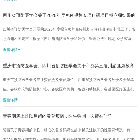
防区域协同学术大会”拟于2025年10月31日-11月2日在湖北武汉召开。现面向全
四川省预防医学会关于2025年度免疫规划专项科研项目拟立项结果的
省从事免疫规划、疾病预防控制、疫苗研究及相关领域的专家学者、科研人员、
专业技术人员征集免疫规划领域的学术论文和最佳实践案例。现将相关事宜通知
公示
四川省预防医学会开展的2025年度拟立项的免疫规划专项科研项目申报工作，按
如下：一、大会主题预防接种高质量发展与服务创新二、免疫规划学术论文征集...
照通知相关要求，根据《四川省预防医学会科研项目管理办法》规定,经形式审
查、专家评审，最终遴选出12项课题拟立项资助，现予以公示，公示期为2025年
查看详情+
8月1日-2025年8月7日，共7天。如有异议，请在公示期间以书面形式反映，逾期
重庆市预防医学会、四川省预防医学会关于举办第三届川渝健康教育
不予受理。四川省预防医学会科技发展部：scsyfyxhkjb@163.com2025免疫规划
科研项目公示通知.docx...
大会暨首届川渝健康科普作品征集大赛的通知（第一轮）
重庆市预防医学会各专业委员会及会员单位、四川省预防医学会各分会及会员单
位、各级疾病预防控制中心、各级医疗机构、各级妇幼机构、各基层医疗卫生机
构、科研院所、高等医学院校及各有关单位：为进一步加快川渝卫生健康一体化
查看详情+
建设步伐，切实提升两地健康教育研究及健康科普创作能力，有力推动川渝健康
青春期遇上难以启齿的发育烦恼，医生强调：关键在“早”
教育事业高质量发展，向公众普及健康知识，促进川渝群众健康素养水平提升，
助力健康中国建设。重庆市预防医学会和四川省预防医学会定于2025年10月24-
随着孩子青春期的来临，细心的爸爸妈妈也越来越关注孩子的性发育情况。有一
26日在重庆举办第三届川渝健康教育大会暨首届川渝健康科普作品征集大赛。
类罕见的先天性发育问题需要重视，那就是性发育异常。咱们先来说说正常的性