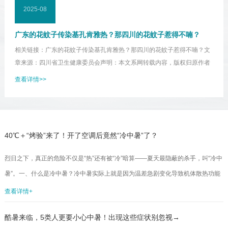
2025-08
广东的花蚊子传染基孔肯雅热？那四川的花蚊子惹得不喃？
相关链接：广东的花蚊子传染基孔肯雅热？那四川的花蚊子惹得不喃？文
章来源：四川省卫生健康委员会声明：本文系网转载内容，版权归原作者
所有，转载目的在于传递更多信息，并不代表本平台观点。如涉及作品内
查看详情>>
容、版权和其它问题，请与本网站留言联系，我们将在第一时间删除内
容！...
40℃＋“烤验”来了！开了空调后竟然“冷中暑”了？
烈日之下，真正的危险不仅是“热”还有被“冷”暗算——夏天最隐蔽的杀手，叫“冷中
暑”。一、什么是冷中暑？冷中暑实际上就是因为温差急剧变化导致机体散热功能
受到限制。由热至冷的快速转换当人体在高温环境中处于毛孔扩张、汗腺开放的
查看详情+
散热状态时，若突然进入寒冷环境，会引发皮肤血管剧烈收缩和汗腺功能抑制。
酷暑来临，5类人更要小心中暑！出现这些症状别忽视→
由冷至热的快速转换还有一种场景是机体本身在空调房里面，他的毛孔是收缩