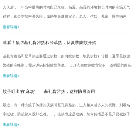
的，后突然暴露于高温环境时，由于皮肤血管不能及时扩张、汗腺无法迅速启动
入伏后，一年当中最热的时间段已来临。高温、高湿的环境和长时间的高温天气
散热功能，会导致体内蓄热无法有效散发。这种现象在夏季空调房与户外高温环
过程，都会增加中暑风险，威胁生命健康安全。老人、孕妇、儿童、慢性病患
境...
者、体力劳动者或需要在户外活动的人群，要密切关注天气情况，结合自己的健
查看详情+
康状况，及时采取有效措施防暑降温。一、中暑的表现01.先兆中暑高温环境下，
速看！预防基孔肯雅热和登革热，从夏季防蚊开始
如果出现头痛、头晕、眼花、恶心、多汗、四肢无力发酸等症状，就要开始采取
相应的防暑降温的措施，比如多多喝水、及时休息，使用冰袋、冰凉贴、湿毛巾
基孔肯雅热和登革热主要通过伊蚊（如白纹伊蚊、埃及伊蚊）传播，夏季是蚊虫
放置颈部、腋下、大腿根帮助降温，转移到阴凉处或室内活动等等，谨防中暑进
繁殖的高峰期，需从源头控制蚊媒孳生。 1.形态白纹伊蚊背部有一道明显的白色
一步恶化...
纵纹，而埃及伊蚊背部有独特的“竖琴”状白色斑纹。2.分布区域白纹伊蚊在我国分
查看详情+
布范围较广，而埃及伊蚊仅分布在南方局部地区。3.孳生习性 白纹伊蚊和埃及
蚊子叮出的“麻烦”——基孔肯雅热，这样防最管用
伊蚊都喜欢在小型积水中繁殖，攻击性强，可传播登革热、基孔肯雅热、寨卡病
毒病等多种疾病。1.清理各类积水定期检查并清除室内外小型积水，如花盆托盘、
最近，有一种由蚊子传播的疾病叫基孔肯雅热，进入越来越多人的视野。别看名
瓶罐、冰箱底部接水盘等。填平坑洼地面，可硬化和疏通排水沟渠...
字挺绕，防范起来没那么难。一、先搞懂这是啥病，如何传播是不是只要被蚊子
叮了，就会得基孔肯雅热呢？其实并非如此。基孔肯雅热是由病毒引起的，主要
查看详情+
靠白纹伊蚊（花蚊子）和埃及伊蚊传播。埃及伊蚊只分布于我国南方的热带局部