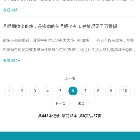
本...
发育是怎么回事。简单来说，孩子从父母那里得到染色体，其中一对性染色体决
查看详情+
定了孩子的性别：男孩是46,XY，女孩是46,XX。而性腺的性质及产生的激素决定
月经期掉出血块，是疾病的信号吗？有 1 种情况要千万警惕
内外生殖器官的表型。如女孩在卵巢分泌的雌激素作用下发育子宫、宫颈、阴
道、阴蒂、大小阴唇等，青春期开始出现乳房萌发、月经来潮。要是这正常发育
很多人都注意到，月经中有时会混有大大小小的血块，一些人不仅有血块，可能
的某个环节出了岔子，就可能变成性发育异常。性发育异常（Disorders...
血块颜色还发黑或者里面伴随有白色的“肉块”。这也让不少人感到焦虑甚至恐慌，
怀疑月经出现血块是不是代表身体出现了疾病？那么，血块到底是什么？有血块
查看详情+
意味着什么？哪些情况预示着疾病？今天这篇文章，我们将来把月经血块问题讲
清楚，希望大家看完之后，不再为此烦恼。月经期间为什么会排出血块？女性的
上一页
子宫腔内表面覆盖着子宫内膜，每个月里，卵巢除了发育并排出成熟卵子之外，
1
2
3
4
5
6
7
8
9
10
1
还会分泌出雌激素和孕激素促进子宫内膜生长。新长出的子宫内膜里有丰富的血
下一页
末页
管和腺...
共
443
条记录 每页
12
条 第
6
页/共
37
页