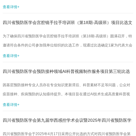
川省预防医学会...
查看详情+
四川省预防医学会宫腔镜手拉手培训班（第18期-高级班）项目比选文
件
为了确保四川省预防医学会宫腔镜手拉手培训班（第18期-高级班）圆满召开，特
邀请符合条件的公司参加我单位组织的比选工作，现通过比选确定1家为代表大会
会场氛围布置及会务服务工作的供应商，有关事宜如下：一、采购单位四川省预
查看详情+
防医学会二、比选对象要求(一)入选四川省预防医学会活动服务机构库的公司/机
四川省预防医学会预防接种领域AI科普视频制作服务项目第三轮比选
构；(二)承办机构具有丰富的国际，国内大型学术会议组织经验，无不良纪录；
(三)具备一定资金实力，可以垫资，能够接受事后报账。三、资金预算本会议的会
公告
因基层预防接种专业人员存在专业知识更新滞后、科普素材不足等问题，公众对
议服务预算不超过13万元（不含场地费），供应商的报价不能超过该预...
疫苗接种、疾病预防的认知亟待提升。本项目旨在通过AI技术生成高质量科普视
频，以专家形象和语言增强权威性，提升基层健康宣教效率。拟采购预防接种领
查看详情+
域AI科普视频制作服务，欢迎符合要求的企业积极参加评选，比选要求如下：
四川省预防医学会第九届华西感控学术会议暨2025年四川省预防医学
一、参选公司资格要求（一）投标人须提供以下资格材料：1.企业营业执照[副本]
复印件（注册资金≥50万元）；2.法定代表人身份证明材料复印件；3.法人代表授
会医院感染管理分会学术会议项目比选结果公示
四川省预防医学会于2025年4月17日采用公开比选的方式对四川省预防医学会第