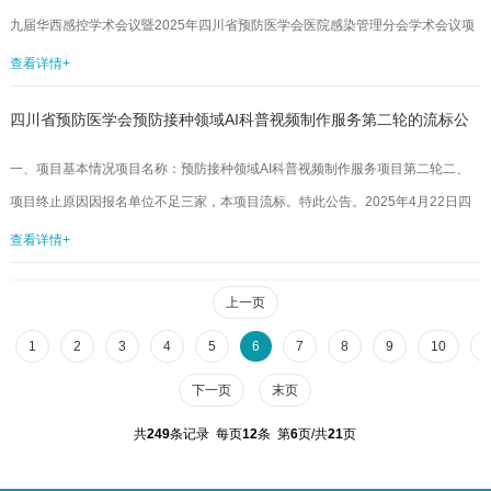
权书原件及被授权人的身份证复印件（非法定代表人参选时提供；需法定...
九届华西感控学术会议暨2025年四川省预防医学会医院感染管理分会学术会议项
目进行开标比选。截止投标时间，共有五家单位参加报名，并于2025年4月25日
查看详情+
由三位专家完成评定工作。现将评选结果公布如下：此次比选结果公示期为3个工
四川省预防医学会预防接种领域AI科普视频制作服务第二轮的流标公
作日（4月25日——4月28日），如对以上公示有异议，请及时以口头或书面形式
向四川省预防医学会监事会反映。受理地址：成都市少城路27号邮编：610041邮
告
一、项目基本情况项目名称：预防接种领域AI科普视频制作服务项目第二轮二、
箱：scsyfyxh@163.com电话：028...
项目终止原因因报名单位不足三家，本项目流标。特此公告。2025年4月22日四
川省预防医学会...
查看详情+
上一页
1
2
3
4
5
6
7
8
9
10
1
下一页
末页
共
249
条记录 每页
12
条 第
6
页/共
21
页