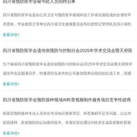
四川省预防医学会秘书处人员招聘启事
有异议，请及时以口头或书面形式向四川省预防医学会监事会反映。受理地址：
成都市少城路27号邮编：610041邮箱：scsyfyxh@163.com电话：028-
四川省预防医学会是由公共卫生与预防医学领域科技工作者自愿组成的全省性学
84215115联系人：郑女士四川省预防医...
术团体，学会接受主管单位四川省卫生健康委员会和社团登记管理机关四川省民
政厅的指导和监督管理。现因工作需要面向社会公开招聘工作人员1名，具体如下:
查看详情+
一、招聘岗位综合文秘岗。二、工作职责1.负责秘书处办公室文秘相关工作；2.负
四川省预防医学会遗传病预防与控制分会2025年学术交流会暨天府医
责学会内部后勤服务保障及档案管理工作；3.协助学会内部行政管理、组织协调工
作；4.完成学会领导和部门负责人交代的其它工作。三、职位要求1.拥护中国共产
学遗传学会议项目比选文件
为了确保四川省预防医学会遗传病预防与控制分会2025年学术交流会暨天府医学
党领导，品行端正，遵纪守法，作风正派，具有良好的职业道德，严...
遗传学会议圆满召开，特邀请符合条件的公司参加我单位组织的比选工作，现通
过比选确定1家为代表大会会场氛围布置及会务服务工作的供应商，有关事宜如
查看详情+
下：一、采购单位四川省预防医学会二、比选对象要求(一)入选四川省预防医学会
四川省预防医学会预防接种领域AI科普视频制作服务项目竞争性磋商
活动服务机构库的公司/机构；(二)承办机构具有丰富的国际，国内大型学术会议
组织经验，无不良纪录；(三)具备一定资金实力，可以垫资，能够接受事后报账。
公告
因基层预防接种专业人员存在专业知识更新滞后、科普素材不足等问题，公众对
三、资金预算本会议的会议服务预算不超过6万元（不含场地费），供应...
疫苗接种、疾病预防的认知亟待提升。本项目旨在通过AI技术生成高质量科普视
频，以专家形象和语言增强权威性，提升基层健康宣教效率。拟采购预防接种领
查看详情+