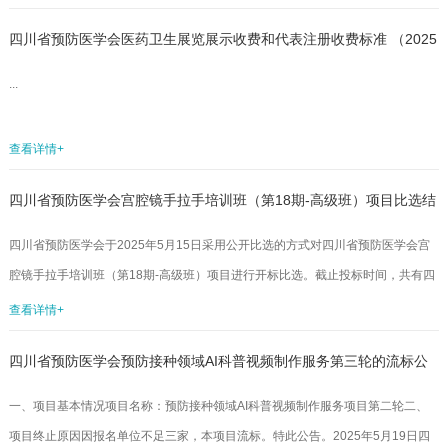
域AI科普视频制作服务，欢迎符合要求的企业积极参加评选，磋商要求如下：
四川省预防医学会医药卫生展览展示收费和代表注册收费标准 （2025
一、参选公司资格要求（一）投标人须提供以下资格材料：1.企业营业执照[副本]
复印件（注册资金≥50万元）；2.法定代表人身份证明材料复印件；3.法人代表授
年版）
...
权书原件及被授权人的身份证复印件（非法定代表人参选时提供；需法定...
查看详情+
四川省预防医学会宫腔镜手拉手培训班（第18期-高级班）项目比选结
果公示
四川省预防医学会于2025年5月15日采用公开比选的方式对四川省预防医学会宫
腔镜手拉手培训班（第18期-高级班）项目进行开标比选。截止投标时间，共有四
家单位参加报名，并于2025年5月19日由三位专家完成评定工作。现将评选结果
查看详情+
公布如下：此次比选结果公示期为3个工作日（5月19日——5月21日），如对以
四川省预防医学会预防接种领域AI科普视频制作服务第三轮的流标公
上公示有异议，请及时以口头或书面形式向四川省预防医学会监事会反映。受理
地址：成都市少城路27号邮编：610041邮箱：scsyfyxh@163.com电话：028-
告
一、项目基本情况项目名称：预防接种领域AI科普视频制作服务项目第二轮二、
84215115联系人：郑女士四川...
项目终止原因因报名单位不足三家，本项目流标。特此公告。2025年5月19日四