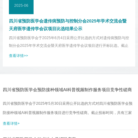
2025-06
四川省预防医学会遗传病预防与控制分会2025年学术交流会暨
天府医学遗传学会议项目比选结果公示
四川省预防医学会于2025年6月4日采用公开比选的方式对遗传病预防与控
制分会2025年学术交流会暨天府医学遗传学会议项目进行开标比选。截止
投标时间，共有七家单位参加报名，并于2025年6月12日由三位专家完成
查看详情>>
评定工作。现将评选结果公布如下：此次比选结果公示期为3个工作日（6
月12日——6月16日），如对以上公示有异议，请及时以口头或书面形式
向四川省预防医学会监事会反映。受理地址：成都市少城路27号邮编：
610041邮箱：scsyfyxh@163.com电话：028-84215115联系人：郑女
四川省预防医学会预防接种领域AI科普视频制作服务项目竞争性磋商
士...
结果公示
四川省预防医学会于2025年5月30日采用公开比选的方式对四川省预防医学会预
防接种领域AI科普视频制作服务项目进行竞争性磋商。截止投标时间，共有三家
单位投标参与，并于2025年6月9日由三位专家完成评定工作。现将评选结果公布
查看详情+
如下：此次比选结果公示期为3个工作日（6月9日——6月11日），如对以上公示