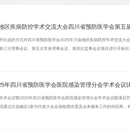
渝地区疾病防控学术交流大会四川省预防医学会第五
理事会议、第五次常务理事会议、第四次监事会议
用公开比选的方式对四川省预防医学会2025年川渝地区疾病防控学术交流大
第三次理事会议、第五次常务理事会议、第四次监事会议项目进行开标比
5年4月21日由三位专家完成评定工作。现将评选结果公布如下：此次比
，如对以上公示有异议，请及时以口头或书面形式向四川省预防医学会监事
25年四川省预防医学会医院感染管理分会学术会议
学术会议暨2025年四川省预防医学会医院感染管理分会学术会议圆满召
现通过比选确定1家为代表大会会场氛围布置及会务服务工作的供应商，
对象要求(一)入选四川省预防医学会活动服务机构库的公司/机构；(二)
，无不良纪录；(三)具备一定资金实力，可以垫资，能够接受事后报账。