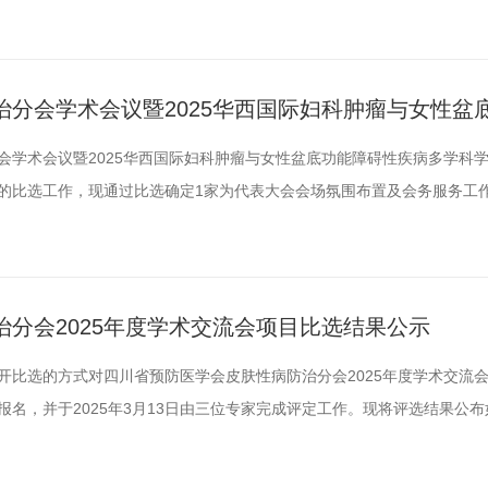
如下：此次比选结果公示期为3个工作日（3月21日——3月25日），
防医学会监事会反映。受理地址：成都市少城路27号邮编：610041邮
分会学术会议暨2025华西国际妇科肿瘤与女性盆
选文件
会学术会议暨2025华西国际妇科肿瘤与女性盆底功能障碍性疾病多学科
的比选工作，现通过比选确定1家为代表大会会场氛围布置及会务服务工
防医学会二、比选对象要求(一)入选四川省预防医学会活动服务机构库的公
术会议组织经验，无不良纪录；(三)具备一定资金实力，可以垫资，能够
...
分会2025年度学术交流会项目比选结果公示
用公开比选的方式对四川省预防医学会皮肤性病防治分会2025年度学术交流
名，并于2025年3月13日由三位专家完成评定工作。现将评选结果公
防医学会皮肤性病防治分会2025年度学术交流会成都蜀雅精展会务服务有
工作日（3月13日——3月17日），如对以上公示有异议，请及时以口头或书面