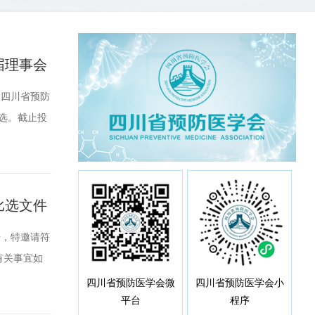
届理事会
项目比选
会四川省预防
选。截止投
选结果公示期
会反映。受理
比选文件
开，特邀请符
有关事宜如
承办机构具
四川省预防医学会微
四川省预防医学会小
平台
程序
三、资金预