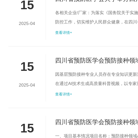
15
各相关企业/厂家：为落实《国务院关于实施
防控工作，切实维护人民群众健康，在四川
2025-04
合四川省抗癌协会、四川省糖尿病防治协会，
查看详情+
办“四川慢性病防治大会”。欢迎有关企业
展和学科建设，学会将为参会企业/厂...
四川省预防医学会预防接种领
15
因基层预防接种专业人员存在专业知识更新
在通过AI技术生成高质量科普视频，以专
2025-04
作服务，欢迎符合要求的企业积极参加评选
查看详情+
营业执照[副本]复印件（注册资金≥50万
印件（非法定代表人参选时提供；需法定...
四川省预防医学会预防接种领
15
一、项目基本情况项目名称：预防接种领域