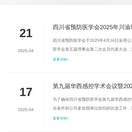
四川省预防医学会2025年川
21
第二次会员代表大会、第三次
四川省预防医学会于2025年4月16日采
医学会第五届理事会第二次会员代表大会、
结果公示
2025-04
标时间，共有六家单位参加报名，并于202
查看详情+
为3个工作日（4月21日——4月25日）
地址：成都市少城路27号邮编：...
第九届华西感控学术会议暨20
17
为了确保四川省预防医学会第九届华西感控
合条件的公司参加我单位组织的比选工作，
2025-04
下：一、采购单位四川省预防医学会二、比选
查看详情+
有丰富的国际，国内大型学术会议组织经验