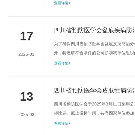
由三位专家完成评定工作。现将评选结果公布
查看详情+
有异议，请及时以口头或书面形式向四川省预
scsyfyxh@163.co...
四川省预防医学会盆底疾病防治
17
碍性疾病多学科学术会项目比
为了确保四川省预防医学会盆底疾病防治分
开，特邀请符合条件的公司参加我单位组织
2025-03
商，有关事宜如下：一、采购单位四川省预
查看详情+
(二)承办机构具有丰富的国际，国内大型学
账。三、资金预算本会议的会议服务预算不超过
四川省预防医学会皮肤性病防治
13
四川省预防医学会于2025年3月11日采
标比选。截止投标时间，共有四家单位参加报
2025-03
主要内容中标供应商报价（元）1四川省预
查看详情+
53,801.28此次比选结果公示期为3个