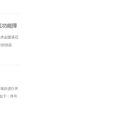
如对以上公示
箱：
底功能障
学术会圆满召
作的供应
司/机构；
接受事后报
会项目进行开
布如下：序号
限公司
形式向四川