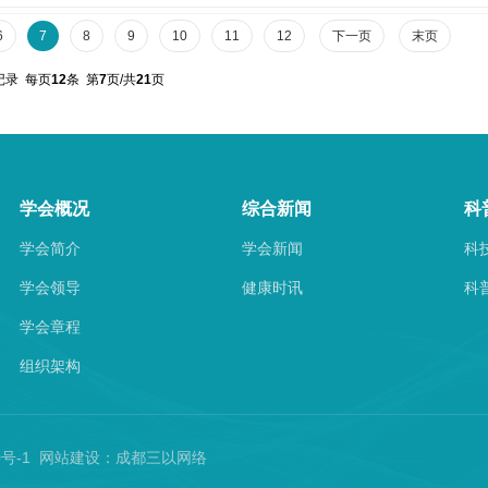
6
7
8
9
10
11
12
下一页
末页
记录 每页
12
条 第
7
页/共
21
页
学会概况
综合新闻
科
学会简介
学会新闻
科
学会领导
健康时讯
科
学会章程
组织架构
60号-1 网站建设：
成都三以网络