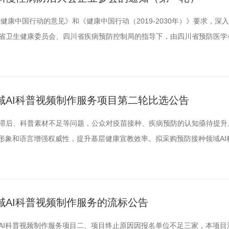
健康中国行动的意见》和《健康中国行动（2019-2030年）》要求，深
省卫生健康委员会、四川省疾病预防控制局的指导下，由四川省预防医学
以及国家委在川医疗机构和省内医疗卫生单位，拟于2025年10月中下
/厂家根据自身情况自愿到会进行相关新知识、新技术、新方法的介绍，支持
域AI科普视频制作服务项目第二轮比选公告
滞后、科普素材不足等问题，公众对疫苗接种、疾病预防的认知亟待提升
家形象和语言增强权威性，提升基层健康宣教效率。拟采购预防接种领域AI
，比选要求如下：一、参选公司资格要求（一）投标人须提供以下资格材料
元）；2.法定代表人身份证明材料复印件；3.法人代表授权书原件及被授权
域AI科普视频制作服务的流标公告
AI科普视频制作服务项目二、项目终止原因因报名单位不足三家，本项目