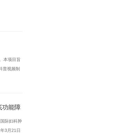
。本项目旨
科普视频制
：1.企业
人的身份证复
底功能障
西国际妇科肿
年3月21日