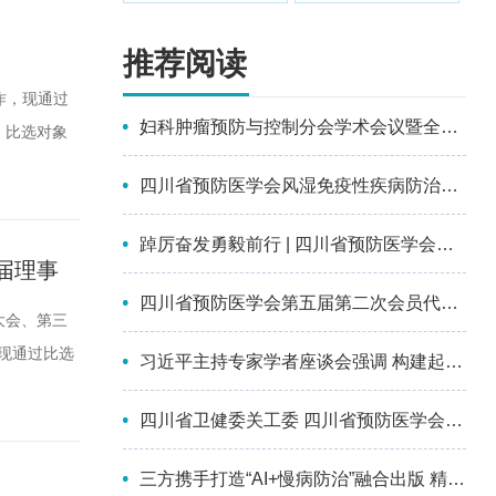
推荐阅读
作，现通过
妇科肿瘤预防与控制分会学术会议暨全国第十四届妇科恶性肿瘤化学治疗及多学科综合治疗进展大会成功召开
、比选对象
经验，无不
四川省预防医学会风湿免疫性疾病防治分会第一届委员会选举成立会议暨2026年学术交流会在南充顺利召开
元（不含场
踔厉奋发勇毅前行 | 四川省预防医学会第五次会员代表大会暨第五届理事会换届选举会议成功召开
届理事
四川省预防医学会第五届第二次会员代表大会暨第三次理事会议成功召开
项目 比
大会、第三
现通过比选
习近平主持专家学者座谈会强调 构建起强大的公共卫生体系 为维护人民健康提供有力保障
选对象要求
四川省卫健委关工委 四川省预防医学会为彭州市儿童青少年心理健康关爱中心授牌并参加座谈
，无不良纪
三方携手打造“AI+慢病防治”融合出版 精品丛书，助力基层防治能力提升 ——《人工智能+慢性病基层综合防治系列丛书》项目正式启动