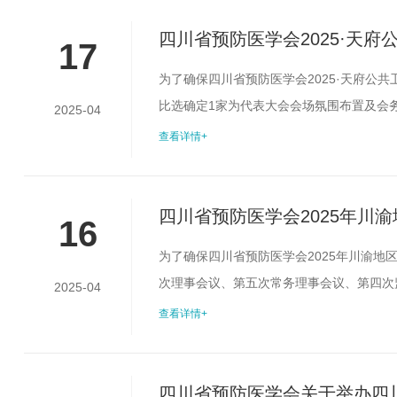
算本会议的会议服务预算不超过19万元（不..
四川省预防医学会2025·天
17
为了确保四川省预防医学会2025·天府公
比选确定1家为代表大会会场氛围布置及会
2025-04
要求(一)入选四川省预防医学会活动服务机
查看详情+
良纪录；(三)具备一定资金实力，可以垫资
地费），供应商的报价不能超过该预算。...
四川省预防医学会2025年川
16
会第二次会员代表大会、第三
为了确保四川省预防医学会2025年川渝地
次理事会议、第五次常务理事会议、第四次
选文件
2025-04
确定1家为代表大会会场氛围布置及会务服
查看详情+
(一)入选四川省预防医学会活动服务机构库
录；(三)具备一定资金实力，可以垫资，能够.
四川省预防医学会关于举办四