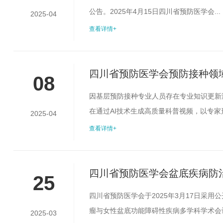
公告。2025年4月15日四川省预防医学会...
2025-04
查看详情+
四川省预防医学会预防接种领
08
因基层预防接种专业人员存在专业知识更新
在通过AI技术生成高质量科普视频，以专
2025-04
作服务，欢迎符合要求的企业积极参加评选
查看详情+
营业执照[副本]复印件（注册资金≥50万
印件（非法定代表人参选时提供；需法定...
四川省预防医学会盆底疾病防治
25
碍性疾病多学科学术会议项目
四川省预防医学会于2025年3月17日采
瘤与女性盆底功能障碍性疾病多学科学术会议
2025-03