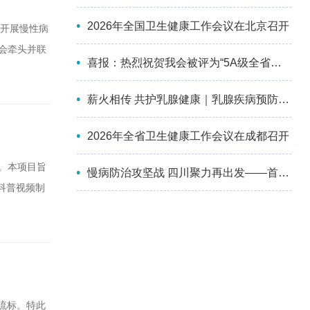
2026年全国卫生健康工作会议在北京召开
入开展慢性病
会牵头并联
喜报：热烈祝贺我会被评为“5A级全省性社会组织”！
旬在成都举
学术活动开
薪火相传 共护乳腺健康｜乳腺疾病预防与控制分会第四届委员会换届选举会议暨2026年学术会议成功举办
2026年全省卫生健康工作会议在成都召开
。本项目旨
慢病防治攻坚战 四川聚力再出发——首届四川慢性病防治大会顺利召开
科普视频制
：1.企业
人的身份证复
流标。特此