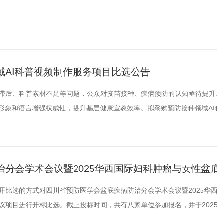
域AI科普视频制作服务项目比选公告
滞后、科普素材不足等问题，公众对疫苗接种、疾病预防的认知亟待提升
家形象和语言增强权威性，提升基层健康宣教效率。拟采购预防接种领域AI
，比选要求如下：一、参选公司资格要求（一）投标人须提供以下资格材料
元）；2.法定代表人身份证明材料复印件；3.法人代表授权书原件及被授权
分会学术会议暨2025华西国际妇科肿瘤与女性盆
比选结果公示
用公开比选的方式对四川省预防医学会盆底疾病防治分会学术会议暨2025华
项目进行开标比选。截止投标时间，共有八家单位参加报名，并于2025