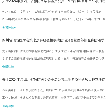
关于2024年度四川省预防医学会基层公共卫生专项科研项目立项的通
次比选不接受联合体参加。二、审计范围及服务要求（一）审计主要内容本次委
托审计的项目位于青羊区少城路27号少城大厦8楼，为维修改造工程，工程投资约
知
各相关单位：按照《四川省预防医学会科研项目管理办法（试行）》有关规定，
30万元，建设内容包括原有项目拆除、重新装修，空间面积约为300㎡，层高3....
2024年度基层公共卫生专项科研项目工作经专家组评审，已于2024年9月29日至
10月13日对拟立项的3项课题完成公示。根据公示结果，学术秘书处决定对江油
查看详情+
市疾病预防控制中心等3家单位申报的《江油市基本公共卫生服务项目在管高血压
四川省预防医学会第七次神经变性疾病防治分会暨西部帕金森防治联
患者服药依从性调查及干预》等3项课题予以立项资助，现通知如下。一、获准立
项的项目承担单位请于2024年11月1日前与学会签订《四川省预防医学会项目任
盟学术年会暨神经变性疾病防治新进展培训班项目比选文件
为了确保四川省预防医学会第七次神经变性疾病防治分会暨西部帕金森防治联盟
务书》（任务书模版与学会科技发展部联系）。二、请项目承担...
学术年会暨神经变性疾病防治新进展培训班圆满召开，特邀请符合条件的公司参
加我单位组织的比选工作，现通过比选确定1家为代表大会会场氛围布置及会务服
查看详情+
务工作的供应商，有关事宜如下：一、采购单位四川省预防医学会二、比选对象
关于2024年度四川省预防医学会基层公共卫生专项科研项目拟立项结
要求(一)入选四川省预防医学会活动服务机构库的公司/机构；(二)承办机构具有丰
富的国际，国内大型学术会议组织经验，无不良纪录；(三)具备一定资金实力，可
果的公示
各相关单位：四川省预防医学会开展的2024年度基层公共卫生专项科研项目申报
以垫资，能够接受事后报账。三、资金预算本会议的会议服务预算不超过1...
工作，按照申报通知相关要求，经形式审查、专家评审，最终遴选出3项课题拟立
项资助，现予以公示，公示时间为2024年9月29日至10月13日。如有异议，请在
查看详情+