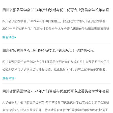
公示期间以书面形式反映，逾期不予受理。联系人：四川省预防医学会科技发展
四川省预防医学会2024年产前诊断与优生优育专业委员会学术年会暨
部袁锦嘉联系电话：13547861814邮箱：44801216@qq.com附件：2024年度四
川省预防医学会基层公共卫生专项科研项目拟立项项目名单四川省预防医学会
临床遗传学知识培训班项目比选结果公示
四川省预防医学会于2024年9月10日采用公开比选的方式对四川省预防医学会
2024年9月29日...
2024年产前诊断与优生优育专业委员会学术年会暨临床遗传学知识培训班项目进
行开标比选。截止投标时间，共有五家单位参加报名，并于2024年9月18日由三
查看详情+
位专家完成评定工作。现将评选结果公布如下：此次比选结果公示期为3个工作日
四川省预防医学会卫生检验新技术培训班项目比选结果公示
（9月18日——9月20日），如对以上公示有异议，请及时以口头或书面形式向四
川省预防医学会监事会反映。受理地址：成都市少城路27号邮编：610041邮箱：
四川省预防医学会于2024年9月4日采用公开比选的方式对四川省预防医学会卫生
scsyfyxh@163.com电话：028-84...
检验新技术培训班项目进行开标比选。截止投标时间，共有五家单位参加报名，
并于2024年9月12日由三位专家完成评定工作。现将评选结果公布如下：此次比
查看详情+
选结果公示期为3个工作日（9月12日——9月14日），如对以上公示有异议，请
四川省预防医学会2024年产前诊断与优生优育专业委员会学术年会暨
及时以口头或书面形式向四川省预防医学会监事会反映。受理地址：成都市少城
路27号邮编：610041邮箱：scsyfyxh@163.com电话：028-84215115联系人：
临床遗传学知识培训班项目比选文件
为了确保四川省预防医学会2024年产前诊断与优生优育专业委员会学术年会暨临
郑老师四川省预防医学会2024...
床遗传学知识培训班圆满召开，特邀请符合条件的公司参加我单位组织的比选工