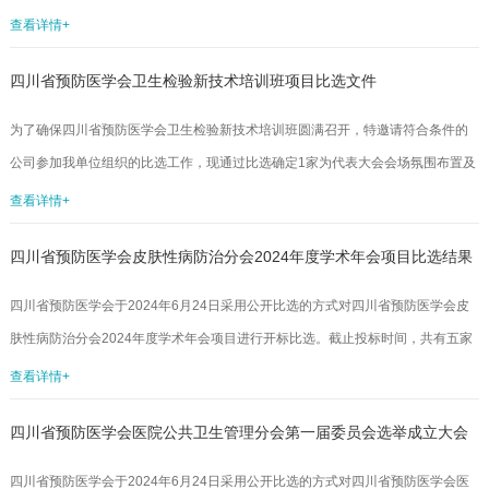
作，现通过比选确定1家为代表大会会场氛围布置及会务服务工作的供应商，有关
查看详情+
事宜如下：一、采购单位四川省预防医学会二、比选对象要求(一)入选四川省预防
四川省预防医学会卫生检验新技术培训班项目比选文件
医学会活动服务机构库的公司/机构；(二)承办机构具有丰富的国际，国内大型学
术会议组织经验，无不良纪录；(三)具备一定资金实力，可以垫资，能够接受事后
为了确保四川省预防医学会卫生检验新技术培训班圆满召开，特邀请符合条件的
报账。三、资金预算本会议的会议服务预算不超过7万元（不含场地费...
公司参加我单位组织的比选工作，现通过比选确定1家为代表大会会场氛围布置及
会务服务工作的供应商，有关事宜如下：一、采购单位四川省预防医学会二、比
查看详情+
选对象要求(一)入选四川省预防医学会活动服务机构库的公司/机构；(二)承办机构
四川省预防医学会皮肤性病防治分会2024年度学术年会项目比选结果
具有丰富的国际，国内大型学术会议组织经验，无不良纪录；(三)具备一定资金实
力，可以垫资，能够接受事后报账。三、资金预算本会议的会议服务预算不超过7
公示
四川省预防医学会于2024年6月24日采用公开比选的方式对四川省预防医学会皮
万元（不含场地费），供应商的报价不能超过该预算。四、项目概况及要...
肤性病防治分会2024年度学术年会项目进行开标比选。截止投标时间，共有五家
单位参加报名，并于2024年7月4日由三位专家完成评定工作。现将评选结果公布
查看详情+
如下：此次比选结果公示期为3个工作日（7月4日——7月8日），如对以上公示
四川省预防医学会医院公共卫生管理分会第一届委员会选举成立大会
有异议，请及时以口头或书面形式向四川省预防医学会监事会反映。受理地址：
成都市少城路27号邮编：610041邮箱：scsyfyxh@163.com电话：028-
暨医院公共卫生管理培训班项目比选结果公示
四川省预防医学会于2024年6月24日采用公开比选的方式对四川省预防医学会医