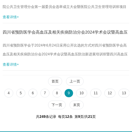
84215115联系人：郑老师四川省预防医...
院公共卫生管理分会第一届委员会选举成立大会暨医院公共卫生管理培训班项目
进行开标比选。截止投标时间，共有六家单位参加报名，并于2024年7月4日由三
查看详情+
位专家完成评定工作。现将评选结果公布如下：此次比选结果公示期为3个工作日
四川省预防医学会高血压及相关疾病防治分会2024学术会议暨高血压
（7月4日——7月8日），如对以上公示有异议，请及时以口头或书面形式向四川
省预防医学会监事会反映。受理地址：成都市少城路27号邮编：610041邮箱：
防治新进展培训班暨四川高血压大会项目比选结果公示
四川省预防医学会于2024年6月24日采用公开比选的方式对四川省预防医学会高
scsyfyxh@163.com电话：028-84215...
血压及相关疾病防治分会2024学术会议暨高血压防治新进展培训班暨四川高血压
大会项目进行开标比选。截止投标时间，共有五家单位参加报名，并于2024年7
查看详情+
月3日由三位专家完成评定工作。现将评选结果公布如下：此次比选结果公示期为
3个工作日（7月3日——7月5日），如对以上公示有异议，请及时以口头或书面
首页
上一页
形式向四川省预防医学会监事会反映。受理地址：成都市少城路27号邮编：
4
5
6
7
8
9
10
11
12
13
610041邮箱：scsyfyxh@163.com电话：028...
下一页
末页
共
249
条记录 每页
12
条 第
9
页/共
21
页