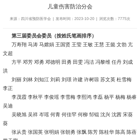
儿童伤害防治分会
来源：四川省预防医学会 | 发布时间：2023-10-20 | 浏览次数：7775次
第三届委员会委员（按姓氏笔画排序）
万寿翔 马涛 马嫦娟 王国贤 王莹 王敏 王慧 王懿 文勃 亢
文超
方平 邓芳 邓勇 邓德明 田勇 田雯 冯洁 冯黎维 任丹 刘成
洪
刘丽 刘林 刘知江 刘莉 刘璟 许建 许树琼 苏文英 杜雪梅
李正
李茂霞 李秋平 李俊瑶 李雪梅 李熙鸿 李磊 杨平 杨梅 杨睿
吴迪
吴晓旭 吴祥 岑瑶 何青 何佳罕 何柳 邹锟 沈兴 沈茜 宋葵
葵
张从贵 张国英 张明娟 张朝勇 张飘 陈芳 陈桂华 陈高 陈蓓