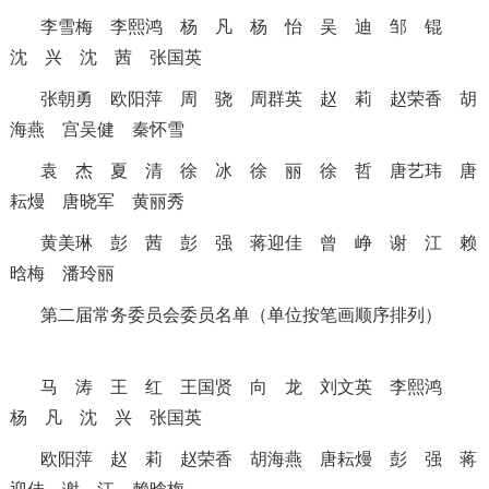
李雪梅
李熙鸿
杨 凡
杨 怡
吴 迪
邹 锟
沈 兴
沈 茜
张国英
张朝勇
欧阳萍
周 骁
周群英
赵 莉
赵荣香
胡
海燕
宫吴健
秦怀雪
袁 杰
夏 清
徐 冰
徐 丽
徐 哲
唐艺玮
唐
耘熳
唐晓军
黄丽秀
黄美琳
彭 茜
彭 强
蒋迎佳
曾 峥
谢 江
赖
晗梅
潘玲丽
第二届常务委员会委员名单
（单位按笔画顺序排列）
马 涛
王 红
王国贤
向 龙
刘文英
李熙鸿
杨 凡
沈 兴
张国英
欧阳萍
赵 莉
赵荣香
胡海燕
唐耘熳
彭 强
蒋