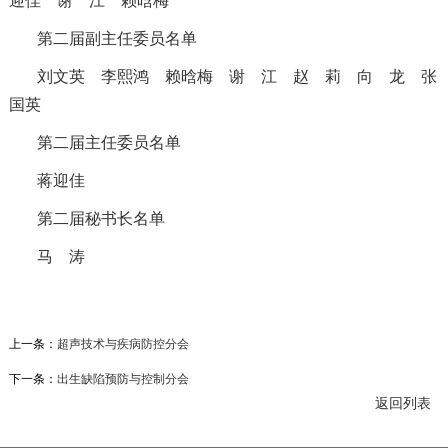
迎佳
谢 江
赖晗梅
第二届副主任委员名单
刘文英
李熙鸿
赖晗梅
谢 江
赵 莉
向 龙
张
国英
第二届主任委员名单
蒋迎佳
第二届秘书长名单
马 涛
上一条：
超声技术与疾病防控分会
下一条：
出生缺陷预防与控制分会
返回列表