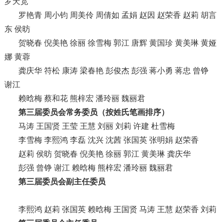
罗天宽
罗艳青 周小钧 周美伶 周倩如 孟娟 赵因 赵荣香 赵莉 胡言
东 侯昉
贺晓春 倪美艳 徐丽 徐雪梅 郭江 唐辉 黄国珍 黄美琳 黄娅
娜 黄蓉
龚庆华 符松 康涛 梁春艳 彭俊杰 彭强 蒋小勇 蒋忠 曾铮
谢江
赖晗梅 蔡和花 熊梓宏 潘玲丽 魏丽君
第三届委员会常务委员（按姓氏笔画排序）
马涛 王国贤 王莹 王慧 刘丽 刘莉 许建 杜雪梅
李雪梅 李熙鸿 李磊 沈兴 沈茜 张国英 张明娟 赵荣香
赵莉 侯昉 贺晓春 倪美艳 徐丽 郭江 黄美琳 龚庆华
彭强 曾铮 谢江 赖晗梅 熊梓宏 潘玲丽 魏丽君
第三届委员会副主任委员
李熙鸿 赵莉 张国英 赖晗梅 王国贤 马涛 王慧 赵荣香 刘莉