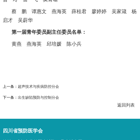
蔡 鹏
谭惠文
燕海英
薛桂君
廖婷婷
吴家箴
杨
启才
吴蔚华
第一届青年委员副主任委员名单：
黄燕
燕海英
邱培媛
陈小兵
上一条：
超声技术与疾病防控分会
下一条：
出生缺陷预防与控制分会
返回列表
四川省预防医学会