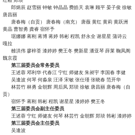
红毅 郑琰
郎炳辰 赵雪丽 钟敏 钟晶晶 费皓天 袁琳 顾平 晏子俊 徐敏
唐昌丽
唐春梅（自贡） 唐春梅（南充） 唐薇 黄红 黄莉 黄跃洲
黄晶 曹智勇 龚睿 宿怀予
琚娜娜 蒋刚 蒋博 蒋婷 韩彬 程凯 舒永全 谢星星 蒲诗云
嘎拉
雒洪伟 廖梓荃 漆婷婷 樊王冬 樊新星 潘亚琴 薛莱 鞠凤阁
魏京霞
第三届委员会常务委员
王述蓉 邓利华 代春江 宁红 师健友 朱昶宇 李国春 李健
吴逢波 何琴 何淼泉 汪泽 宋敏 张仕瑾 张晓春 范开华
林芸竹 林勇 金朝辉 周后凤 郑琰 徐敏 唐昌丽 唐春梅（自
贡）
宿怀予 蒋刚 韩彬 程凯 谢星星 漆婷婷 樊王冬
第三届委员会副主任委员
王述蓉 宁红 师健友 何琴 林芸竹 金朝辉 郑琰 韩彬 漆婷婷
第三届委员会主任委员
吴逢波