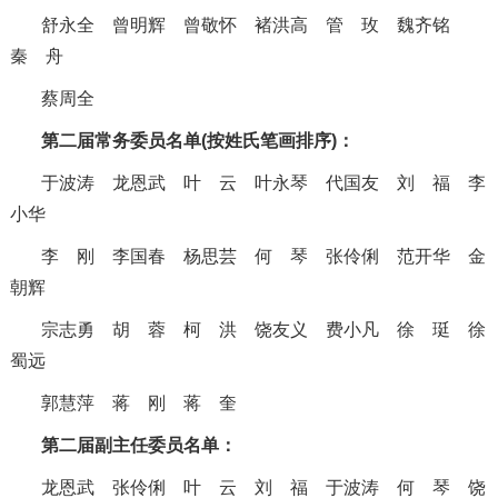
舒永全
曾明辉
曾敬怀
褚洪高
管 玫
魏齐铭
秦 舟
蔡周全
第二届常务委员名单(按姓氏笔画排序)：
于波涛 龙恩武 叶 云 叶永琴 代国友 刘 福 李
小华
李 刚 李国春 杨思芸 何 琴 张伶俐 范开华 金
朝辉
宗志勇 胡 蓉
柯 洪 饶友义 费小凡 徐 珽 徐
蜀远
郭慧萍 蒋 刚 蒋 奎
第二届副主任委员名单：
龙恩武 张伶俐 叶 云 刘 福 于波涛 何 琴 饶