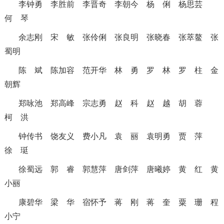
李钟勇
李胜前
李晋奇
李朝今
杨 俐
杨思芸
何 琴
余志刚
宋 敏
张伶俐
张良明
张晓春
张萃鳌
张
蜀明
陈 斌
陈加容
范开华
林 勇
罗 林
罗 柱
金
朝辉
郑咏池
郑高峰
宗志勇
赵 科
赵 越
胡 蓉
柯 洪
钟传书
饶友义
费小凡
袁 丽
袁明勇
贾 萍
徐 珽
徐蜀远
郭 睿
郭慧萍
唐剑萍
唐曦婷
黄 红
黄
小丽
康碧华
梁 华
宿怀予
蒋 刚
蒋 奎
粟 珊
程
小宁