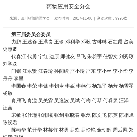
药物应用安全分会
来源：四川省预防医学会 | 发布时间：2017-11-06 | 浏览次数：9996次
第三届委员会委员
力鹏 王述蓉 王洪贵 王瑜 邓利华 邓毅 古琳琳 石红霞 占美
史惠卿
代春江 代勇 宁红 边原 师健友 吕飞 朱昶宇 任智文 刘秀琼
刘学森
闫锴 江永贤 江春玲 孙闻续 严小玲 严东 李小丝 李小华 李
丹丹 李里
李国春 李荣 李健 李朝今 李媛 李燕伟 杨旭平 杨芳 杨雪琴
杨敏
肖雁飞 肖溢 吴美霖 吴逢波 吴斌 何梅 何琴 何淼泉 汪泽
汪茜
宋敏 张仕瑾 张雨曦 张剑 张晓春 张磊 陈文飞 陈英 陈相旭
陈祝君
陈燕华 范开华 林芸竹 林勇 罗欢 罗玲艳 金朝辉 周后凤 郑