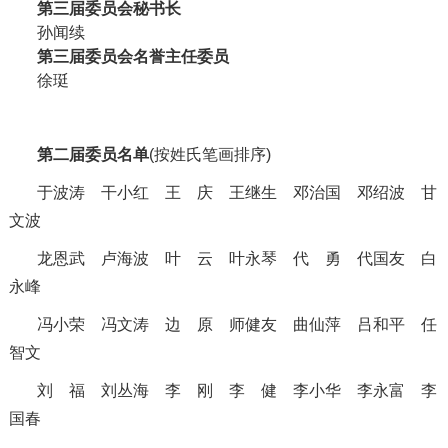
第三届委员会秘书长
孙闻续
第三届委员会名誉主任委员
徐珽
第二届委员名单
(按姓氏笔画排序)
于波涛 干小红 王 庆 王继生 邓治国 邓绍波
甘
文波
龙恩武
卢海波
叶 云
叶永琴
代 勇
代国友
白
永峰
冯小荣
冯文涛
边 原
师健友
曲仙萍
吕和平
任
智文
刘 福
刘丛海
李 刚
李 健
李小华
李永富
李
国春