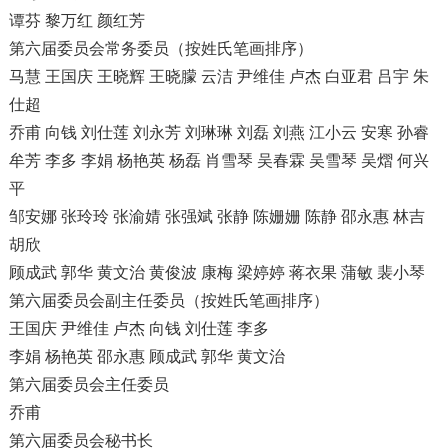
谭芬 黎万红 颜红芳
第六届委员会常务委员（按姓氏笔画排序）
马慧 王国庆 王晓辉 王晓朦 云洁 尹维佳 卢杰 白亚君 吕宇 朱
仕超
乔甫 向钱 刘仕莲 刘永芳 刘琳琳 刘磊 刘燕 江小云 安寒 孙睿
牟芳 李多 李娟 杨艳英 杨磊 肖雪琴 吴春霖 吴雪琴 吴熠 何兴
平
邹安娜 张玲玲 张渝婧 张强斌 张静 陈姗姗 陈静 邵永惠 林吉
胡欣
顾成武 郭华 黄文治 黄俊波 康梅 梁婷婷 蒋衣果 蒲敏 裴小琴
第六届委员会副主任委员（按姓氏笔画排序）
王国庆 尹维佳 卢杰 向钱 刘仕莲 李多
李娟 杨艳英 邵永惠 顾成武 郭华 黄文治
第六届委员会主任委员
乔甫
第六届委员会秘书长