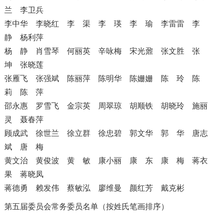
兰
李卫兵
李中华
李晓红
李 渠
李 瑛
李 瑜 李雷雷
李
静
杨利萍
杨 静
肖雪琴
何丽英
辛咏梅
宋光鼐
张文胜
张
坤
张晓莲
张雁飞
张强斌
陈丽萍
陈明华 陈姗姗
陈 玲
陈
莉
陈 萍
邵永惠
罗雪飞
金宗英
周翠琼
胡顺铁
胡晓玲
施丽
灵
聂春萍
顾成武
徐世兰
徐立群 徐忠碧
郭文华
郭 华
唐志
斌
唐 梅
黄文治
黄俊波
黄 敏
康小丽
康 东
康 梅
蒋衣
果
蒋晓凤
蒋德勇
赖发伟 蔡敏泓
廖维曼
颜红芳
戴克彬
第五届委员会常务委员名单（按姓氏笔画排序）