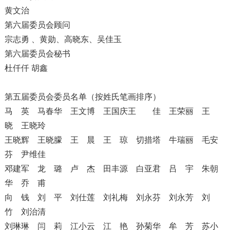
黄文治
第六届委员会顾问
宗志勇 、黄勋、高晓东、吴佳玉
第六届委员会秘书
杜仟仟 胡鑫
第五届委员会委员名单（按姓氏笔画排序）
马 英
马春华
王文博
王国庆
王 佳
王荣丽
王
晓
王晓玲
王晓辉
王晓朦
王 晨
王 琼
切措塔
牛瑞丽
毛安
芬 尹维佳
邓建军
龙 璐
卢 杰
田丰源
白亚君
吕 宇
朱朝
华
乔 甫
向 钱
刘 平
刘仕莲
刘礼梅
刘永芬
刘永芳 刘
竹
刘治清
刘琳琳
闫 莉
江小云
江 艳
孙菊华
牟 芳
苏小