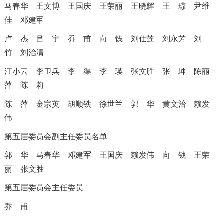
马春华
王文博
王国庆
王荣丽
王晓辉
王 琼
尹维
佳
邓建军
卢 杰
吕 宇
乔 甫
向 钱
刘仕莲
刘永芳
刘
竹 刘治清
江小云
李卫兵
李 渠
李 瑛
张文胜
张 坤
陈丽
萍
陈 莉
陈 萍
金宗英
胡顺铁
徐世兰
郭 华
黄文治 赖发
伟
第五届委员会副主任委员名单
郭 华
马春华
邓建军
王国庆
赖发伟
向 钱
王荣
丽
张文胜
第五届委员会主任委员
乔 甫