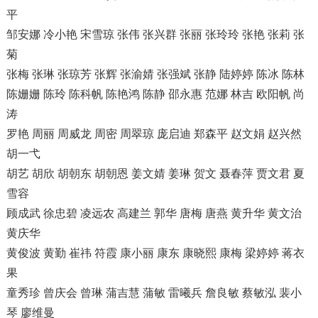
平
邹安娜 冷小艳 宋雪琼 张伟 张兴群 张丽 张玲玲 张艳 张莉 张
菊
张梅 张琳 张琼芳 张辉 张渝婧 张强斌 张静 陆婷婷 陈冰 陈林
陈姗姗 陈玲 陈科帆 陈艳鸿 陈静 邵永惠 范娜 林吉 欧阳帆 尚
涛
罗艳 周丽 周威龙 周密 周翠琼 庞启迪 郑森平 赵文娟 赵兴然
胡一弋
胡艺 胡欣 胡朝东 胡朝恩 姜文婧 姜琳 贺文 聂春萍 贾文君 夏
雪容
顾成武 徐忠碧 凌远农 高建兰 郭华 唐梅 唐燕 黄升华 黄文治
黄庆华
黄俊波 黄勤 崔祎 符霞 康小丽 康东 康晓熙 康梅 梁婷婷 蒋衣
果
童秀珍 曾庆会 曾琳 蒲吉慧 蒲敏 雷曦兵 詹良敏 蔡敏泓 裴小
琴 廖维曼