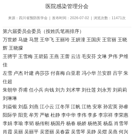
医院感染管理分会
来源：四川省预防医学会 | 发布时间：2026-07-02 | 浏览次数：11471次
第六届委员会委员（按姓氏笔画排序）
万世娇 马婕 马慧 王华飞 王丽玲 王妍潼 王国庆 王官丽 王晓
辉 王晓朦
王骋宇 王雪梅 王碧茹 王燕 王蕾 云洁 毛安芬 文琳 尹伟 尹维
佳
左雪 卢杰 叶建 冉莎莎 付喜梅 白亚君 冯小华 兰安群 吕宇 朱
仕超
朱朝华 乔甫 任小兵 向钱 刘力 刘术苹 刘仕莲 刘永芳 刘莉莉
刘琳琳
刘焱银 刘磊 刘燕 江小云 江冬萍 江帆 江艳 安寒 孙宏英 孙睿
阳际学 阳竞 牟芳 严敏 杜静 李中华 李伟 李多 李宗祥 李荣惠
李娟 李瑜 李韬 杨传刚 杨国丹 杨春 杨娇 杨艳英 杨磊 肖雪琴
肖霞 吴丽 吴丽平 吴贤丽 吴春霖 吴雪琴 吴静 吴熠 吴燕 何兴