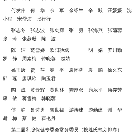
何发伟
何 华
佘 军
余绍兰
辛 毅
汪媛媛
沈
小程
宋岱炜
张行行
张志冬
张志波
张剑辉
张 勇
张海燕
张蒲蓉
张 璋
张薇珊
陈 波
陈 洁
范雪娇
欧阳驰斌
明 娟
罗川勤
罗 静
周素梅
钟晓蓉
赵婧
姚玉唐
贺 萍
秦 平
袁怀蓉
袁 鹏
徐久东
郭 瑶
唐琪玲
陶玉君
陶 成
黄云辉
黄世林
龚厚双
康乐平
康存芳
康 敏
蒋雪梅
韩晓蓉
傅 静
鲁诗勇
曾世福
游涛建
游勤建
谢 华
谢 梅
蔡 健
霍艳丹
第二届乳腺保健专委会常务委员（按姓氏笔划排序）