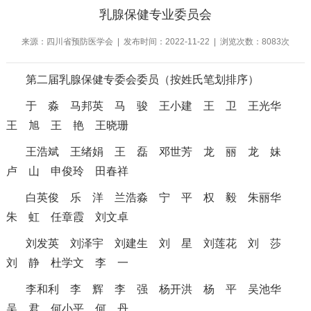
乳腺保健专业委员会
来源：四川省预防医学会 | 发布时间：2022-11-22 | 浏览次数：8083次
第二届乳腺保健专委会委员（按姓氏笔划排序）
于 淼
马邦英
马 骏
王小建
王 卫
王光华
王 旭
王 艳
王晓珊
王浩斌
王绪娟
王 磊
邓世芳
龙 丽
龙 妹
卢 山
申俊玲
田春祥
白英俊
乐 洋
兰浩淼
宁 平
权 毅
朱丽华
朱 虹
任章霞
刘文卓
刘发英
刘泽宇
刘建生
刘 星
刘莲花
刘 莎
刘 静
杜学文
李 一
李和利
李 辉
李 强
杨开洪
杨 平
吴池华
吴 君
何小平
何 丹