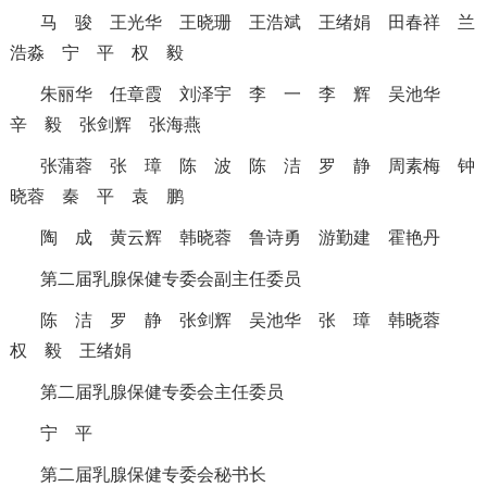
马 骏
王光华
王晓珊
王浩斌
王绪娟
田春祥
兰
浩淼
宁 平
权 毅
朱丽华
任章霞
刘泽宇
李 一
李 辉
吴池华
辛 毅
张剑辉
张海燕
张蒲蓉
张 璋
陈 波
陈 洁
罗 静
周素梅
钟
晓蓉
秦 平
袁 鹏
陶 成
黄云辉
韩晓蓉
鲁诗勇
游勤建
霍艳丹
第二届乳腺保健专委会副主任委员
陈 洁
罗 静
张剑辉
吴池华
张 璋
韩晓蓉
权 毅
王绪娟
第二届乳腺保健专委会主任委员
宁 平
第二届乳腺保健专委会秘书长