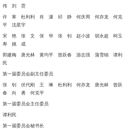
伟
刘 霓
许 寒
杜利利
肖 潇
邱 静
何庆周
何亦龙
何克
平
沈星宇
宋 艳
张 文
张 华
张 钊
赵小波
胡永超
柯玉
寿
姚 成
郭建梅
唐光林
黄均平
曾跃春
游志强
蒲雪锦
谭利
民
第一届委员会副主任委员
张 钊
伏代刚
王 琳
杜利利
何亦龙
唐光林
曾跃
春
向 勇
何克平
第一届委员会主任委员
谭利民
第一届委员会秘书长