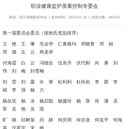
职业健康监护质量控制专委会
来源：四川省预防医学会 | 发布时间：2023-01-16 | 浏览次数：8434次
第一届委员会委员（按姓氏笔划排序）
王 艳
王 琳
毛业华
仁青格玛 邓晓青 邓 娟
邓 璐
左 云
冉龙举
付海霞
白 云
冯德全
伍东升
伏代刚
向 勇
刘
伟
刘 梅
刘雪梅
刘 霓
刘 露
许 寒 杜利利
杜玲莉
李 茜
李
斌
李 强
杨 力
杨丛笑
杨 冰
杨启聪
杨盛玲
杨 蓉
肖 潇
吴
军
吴 艳
吴 瑕
旷 聃
邱树策
邱 静
何庆周
何亦龙
何克平
何海
英
沈星宇
宋 艳