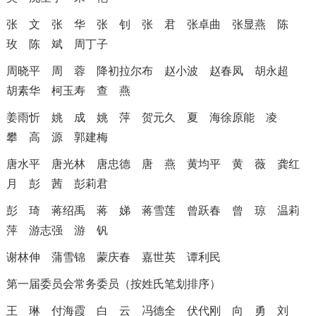
张 文
张 华
张 钊
张 君
张卓曲
张显燕
陈
玫
陈 斌
周丁子
周晓平
周 蓉
降初拉尔布
赵小波
赵春凤
胡永超
胡素华
柯玉寿
查 燕
姜雨忻
姚 成
姚 萍
贺元久
夏 海
徐原能
凌
攀
高 源
郭建梅
唐水平
唐光林
唐忠德
唐 燕
黄均平
黄 薇
龚红
月
彭 茜
彭莉君
彭 琦
蒋绍禹
蒋 娣
蒋雪莲
曾跃春
曾 琼
温莉
萍
游志强
游 钒
谢林伸
蒲雪锦
蒙庆春
嘉世英
谭利民
第一届委员会常务委员（按姓氏笔划排序）
王 琳
付海霞
白 云
冯德全
伏代刚
向 勇
刘