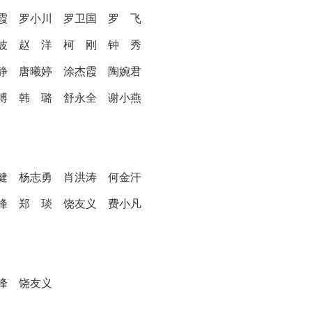
海霞
罗小川
罗卫国
罗 飞
 波
赵 洋
柯 刚
钟 秀
 静
唐曦婷
涂杰霞
陶婉君
 博
韩 璐
舒永全
谢小燕
 健
杨志勇
肖洪涛
何金汗
高峰
郑 琰
饶友义
费小凡
高峰
饶友义