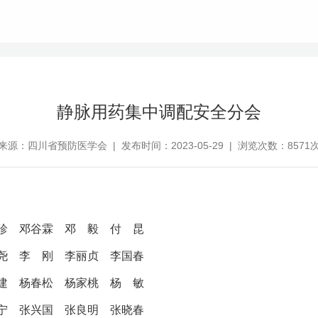
静脉用药集中调配安全分会
来源：四川省预防医学会 | 发布时间：2023-05-29 | 浏览次数：8571
加珍
邓谷霖
邓 毅
付 昆
文尧
李 刚
李丽贞
李国春
 建
杨春松
杨家桃
杨 敏
海宁
张兴国
张良明
张晓春