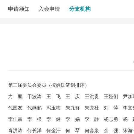
申请须知
入会申请
分支机构
第三届委员会委员（按姓氏笔划排序）
力 鹏 于波涛
王 飞
王 庆
王洪贵
王娅俐
尹
代国友
代燕鹂
冯玉梅
朱九群
朱龙社
刘 萍
李
李佳霖
李 根
李 健
李 娟
李 静
杨志勇
杨
肖洪涛
何长洋
何金汗
何 琴
何淼泉
余 强
宋