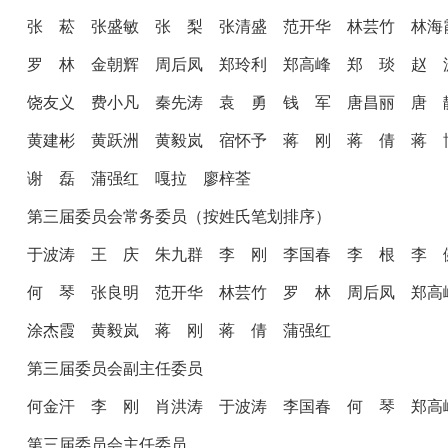
张 菘
张盛敏
张 梨
张清盛
范开华
林芸竹
林
罗 林
金朝辉
周后凤
郑玲利
郑高峰
郑 琰
赵
饶友义
费小凡
秦先涛
袁 勇
钱 军
唐昌丽
唐
黄建彬
黄跃洲
黄毅岚
宿怀予
蒋 刚
蒋 倩
蒋
谢 磊
蒲强红
嘎拉
廖梓荃
第三届委员会常务委员（按姓氏笔划排序）
于波涛
王 庆
朱九群
李 刚
李国春
李 根
李
何 琴
张良明
范开华
林芸竹
罗 林
周后凤
郑
涂杰霞
黄毅岚
蒋 刚
蒋 倩
蒲强红
第三届委员会副主任委员
何金汗
李 刚
肖洪涛
于波涛
李国春
何 琴
郑
第三届委员会主任委员