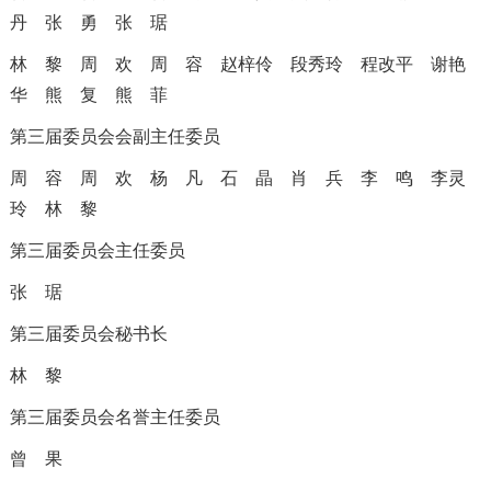
丹
张 勇
张 琚
林 黎
周 欢
周 容
赵梓伶
段秀玲
程改平
谢艳
华
熊 复
熊 菲
第三届委员会会副主任委员
周 容
周 欢
杨 凡
石 晶
肖 兵
李 鸣
李灵
玲
林 黎
第三届委员会主任委员
张 琚
第三届委员会秘书长
林 黎
第三届委员会名誉主任委员
曾 果