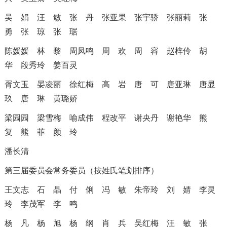
吴 娟
汪 敏
张 丹
张亚果
张宇骄
张丽莉
张
勇
张 琼
张 琚
陈媛媛
林 黎
周凤鸣
周 欢
周 容
赵梓伶
胡
华
段秀玲
姜百灵
胥文玉
晏凌丽
徐红梅
高 岩
唐 可
唐亚琳
唐显
玖
唐 琳
黄璐娇
梁园园
梁雪梅
喻成伟
程改平
谢央丹
谢艳华
熊
复
熊 菲
颜 玲
潘长清
第三届委员会常务委员（按姓氏笔划排序）
王文志
石 晶
付 俐
冯 敏
朱帝玲
刘 婧
李灵
玲
李茂军
李 鸣
杨 凡
杨 旭
杨 纲
肖 兵
吴红梅
汪 敏
张