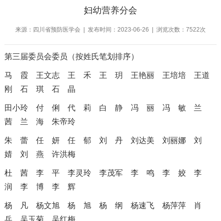
妇幼营养分会
来源：四川省预防医学会 | 发布时间：2023-06-26 | 浏览次数：7522次
第三届委员会委员（按姓氏笔划排序）
马 霞
王文志
王 禾
王 玥
王艳丽
王培培
王道
刚
石 琪
石 晶
田小玲
付 俐
代 莉
白 静
冯 丽
冯 敏
兰
茜
兰 海
朱帝玲
朱 蕾
任 妍
任 郁
刘 丹
刘达美
刘丽娜
刘
婧
刘 燕
许洪梅
杜 茜
李 平
李灵玲
李茂军
李 鸣
李 姣
李
润
李 博
李 辉
杨 凡
杨文旭
杨 旭
杨 纲
杨速飞
杨萍萍
肖
兵
吴玉菊
吴红梅