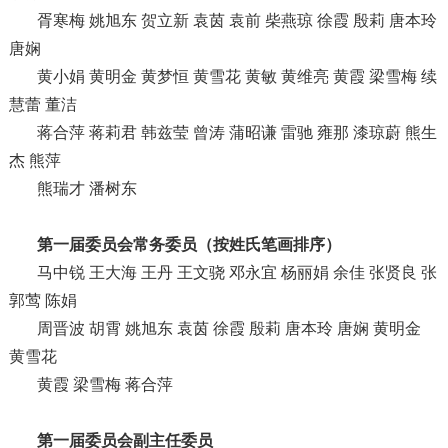
胥寒梅 姚旭东 贺立新 袁茵 袁前 柴燕琼 徐霞 殷莉 唐本玲
唐娴
黄小娟 黄明金 黄梦恒 黄雪花 黄敏 黄维亮 黄霞 梁雪梅 续
慧蕾 董洁
蒋合萍 蒋莉君 韩兹莹 曾涛 蒲昭谦 雷驰 雍那 漆琼蔚 熊生
杰 熊萍
熊瑞才 潘树东
第一届委员会常务委员
（按姓氏笔画排序）
马中锐 王大海 王丹 王文骁 邓永宜 杨丽娟 余佳 张贤良 张
郭莺 陈娟
周晋波 胡霄 姚旭东 袁茵 徐霞 殷莉 唐本玲 唐娴 黄明金
黄雪花
黄霞 梁雪梅 蒋合萍
第一届委员会副主任委员