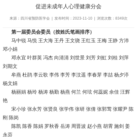
促进未成年人心理健康分会
来源：四川省预防医学会 | 发布时间：2023-11-10 | 浏览次数：8349次
第一届委员会委员
（按姓氏笔画排序）
马中锐 马悦 王大海 王丹 王文骁 王红玉 王梅 王静 方沛
邓小娟
邓永宜 叶群英 冯杰 向清清 刘世景 刘芳 刘虹 刘桂 刘萍
刘期文
牟燕 杜鹃 李云歌 李伟 李芳 李汶遥 李春芽 李喆 杨夕渟
杨文娟
杨丽娟 杨玲 杨涛 杨勤 杨燕 何兰 何玹 何蕊妮 余佳 汪辉
艳
宋小珍 张永芳 张贤良 张学伟 张研 张倩 张郭莺 张耀尹 陈
刚 陈岗
陈凯 陈香 陈娟 罗秋香 岳涛 周晋波 赵小燕 胡霄 施剑 姜
永芬