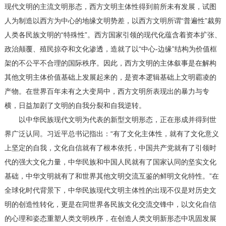
现代文明的主流文明形态，西方文明主体性得到前所未有发展，试图
人为制造以西方为中心的地缘文明势差，以西方文明所谓“普遍性”裁剪
人类各民族文明的“特殊性”。西方国家引领的现代化蕴含着资本扩张、
政治颠覆、殖民掠夺和文化渗透，造就了以“中心-边缘”结构为价值框
架的不公平不合理的国际秩序。因此，西方文明的主体叙事是在解构
其他文明主体价值基础上发展起来的，是资本逻辑基础上文明霸凌的
产物。在世界百年未有之大变局中，西方文明所表现出的暴力与专
横，日益加剧了文明的自我分裂和自我逆转。
以中华民族现代文明为代表的新型文明形态，正在形成并得到世
界广泛认同。习近平总书记指出：“有了文化主体性，就有了文化意义
上坚定的自我，文化自信就有了根本依托，中国共产党就有了引领时
代的强大文化力量，中华民族和中国人民就有了国家认同的坚实文化
基础，中华文明就有了和世界其他文明交流互鉴的鲜明文化特性。”在
全球化时代背景下，中华民族现代文明主体性的出现不仅是对历史文
明的创造性转化，更是在同世界各民族文化交流交锋中，以文化自信
的心理和姿态重塑人类文明秩序，在创造人类文明新形态中巩固发展