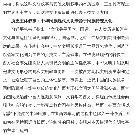
内核，构成这种文明叙事与其他文明叙事的本质区别；三是具有深远
的世界历史意义，即这种文明叙事能够代表人类文明方向。
历史主体叙事：中华民族现代文明来源于民族传统文化
习近平总书记指出：“文化关乎国本、国运。”在人类历史长河中，
文化与国运往往呈现同向律动，国运昌明之时，中华文明就能创造灿
烂的成果。在传统社会中，中华文明长期居于世界领先地位，创造了
以儒家文化圈为主导的人类文明主流叙事。在传统到现代的转换中，
西方社会率先建构起人类现代文明的主体性叙事，中华文明未能及时
完成文明形态转向和文明叙事更新，一度被西方现代文明所主宰和定
义，被迫让渡了自己的主体性叙事。事实上，近代中国的民族抗争，
同时隐藏着一场中华传统文化与西方现代文明之间的激烈交锋。西方
的殖民统治使中国人逐渐意识到，只有学习西方、实现由传统社会向
现代社会的转变，才能完成救亡图存的民族使命。然而，在西方“炮火
启蒙”下觉醒的中华民族，在向西方学习的过程中也陷入一种矛盾，即
如何在保持源远流长历史连续性的同时，实现对本民族现代文明叙事
的主体性建构。