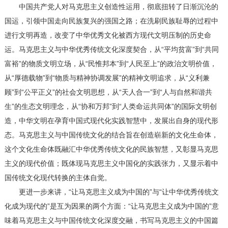
中国共产党人对马克思主义创造性运用，彻底扭转了日渐沉沦的
国运，引领中国走向民族复兴的强国之路；在洗刷民族耻辱的过程中
进行文明再造，改变了中华优秀文化被西方现代文明压制的历史命
运。马克思主义与中华优秀传统文化深度契合，从“平均贫富”到“共同
富裕”的物质文明立场，从“民惟邦本”到“人民至上”的政治文明价值，
从“厚德载物”到“物质与精神协调发展”的精神文明追求，从“义利兼
顾”到“公平正义”的社会文明思想，从“天人合一”到“人与自然和谐共
生”的生态文明理念，从“协和万邦”到“人类命运共同体”的国际文明创
造，中华文明在孕育中国式现代化实践智慧中，发展出自身的现代形
态。马克思主义与中国传统文化的结合旨在创造崭新的文化生命体，
这个文化生命体既融汇中华优秀传统文化的民族智慧，又彰显马克思
主义的现代价值；既体现马克思主义中国化的实践张力，又显示着中
国传统文化现代转换的主体自觉。
更进一步来讲，“让马克思主义成为中国的”与“让中华优秀传统文
化成为现代的”是互为因果的两个方面：“让马克思主义成为中国的”意
味着马克思主义与中国传统文化深度交融，书写马克思主义的中国篇