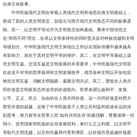
自身主体叙事。
中华民族现代文明在审视人类现代文明和省思自身文明基础上，
形成了新的人类文明形态，创造出与西方现代文明形态不同的叙事逻
辑。其一，以文明平等论作为文明形态创构基础。秉承中国传统文
化“和而不同”理念，在承认文明多样性的同时坚决反对种族优越和文明
等级划分。中华民族现代文明主体地位之所以在国际传播中越来越具
有影响力，就在于其对文明平等的维护。其二，在文明平等基础上谋
求文明互鉴。交流互鉴是文明发展的本质要求，中华民族现代文明旨
在改造不对等的世界格局和文明发展秩序，倡导各种文明以开放包容
推崇文明互鉴，消解文明隔阂，凝聚文明共识。其三，塑造全人类共
同价值是文明新形态所追求的价值取向。世界各国弘扬和平、发展、
公平、正义、民主、自由的全人类共同价值，这一共同价值是对西方
普世价值的超越，反映了中华民族基于人类公共利益和前途命运的深
刻思考，努力探寻全世界人民“如何共同生存”的最优解，尊重保障一切
弱小、贫穷国家和民族的生存发展权利，奉行公正义利观，以文明平
等取代文明优越，以互利共赢替代零和博弈，以价值共享超越价值霸