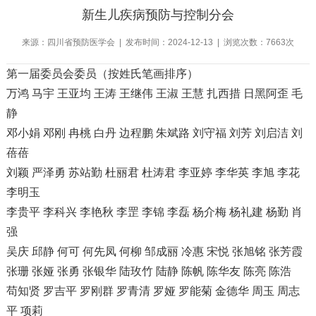
新生儿疾病预防与控制分会
来源：四川省预防医学会 | 发布时间：2024-12-13 | 浏览次数：7663次
第一届委员会委员（按姓氏笔画排序）
万鸿 马宇 王亚均 王涛 王继伟 王淑 王慧 扎西措 日黑阿歪 毛
静
邓小娟 邓刚 冉桃 白丹 边程鹏 朱斌路 刘守福 刘芳 刘启洁 刘
蓓蓓
刘颖 严泽勇 苏站勤 杜丽君 杜涛君 李亚婷 李华英 李旭 李花
李明玉
李贵平 李科兴 李艳秋 李罡 李锦 李磊 杨介梅 杨礼建 杨勤 肖
强
吴庆 邱静 何可 何先凤 何柳 邹成丽 冷惠 宋悦 张旭铭 张芳霞
张珊 张娅 张勇 张银华 陆玫竹 陆静 陈帆 陈华友 陈亮 陈浩
苟知贤 罗吉平 罗刚群 罗青清 罗娅 罗能菊 金德华 周玉 周志
平 项莉