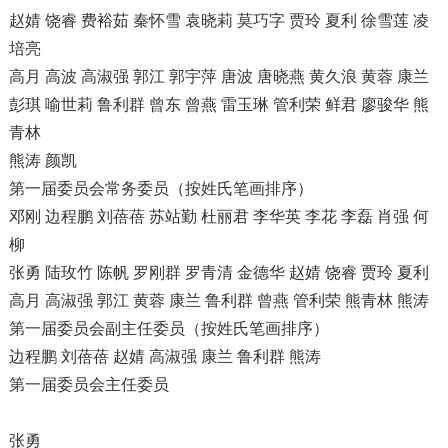
赵婧 饶睿 费裕茹 秦怀雪 袁晓莉 莫巧字 贾玲 夏利 徐雪莲 凌
培亮
高月 高波 高淑强 郭江 郭宇萍 唐波 唐晓燕 黄久浪 黄蓉 康兰
彭琪 喻世莉 鲁利群 曾东 曾燕 雷玉琳 管利荣 鲜君 廖骏华 熊
青林
熊涛 颜凯
第一届委员会常务委员（按姓氏笔画排序）
邓刚 边程鹏 刘蓓蓓 苏站勤 杜丽君 李华英 李花 李磊 肖强 何
柳
张勇 陆玫竹 陈帆 罗刚群 罗青清 金德华 赵婧 饶睿 贾玲 夏利
高月 高淑强 郭江 黄蓉 康兰 鲁利群 曾燕 管利荣 熊青林 熊涛
第一届委员会副主任委员（按姓氏笔画排序）
边程鹏 刘蓓蓓 赵婧 高淑强 康兰 鲁利群 熊涛
第一届委员会主任委员
张勇