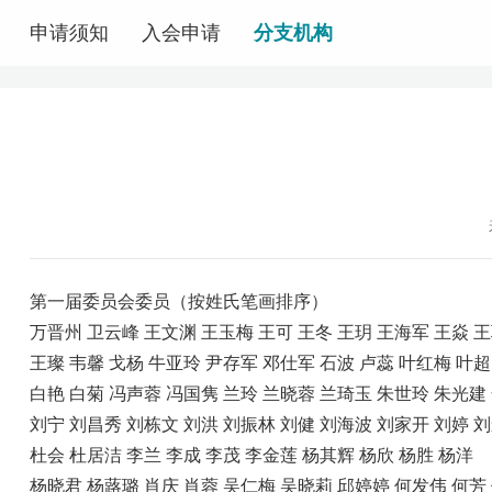
申请须知
入会申请
分支机构
第一届委员会委员（按姓氏笔画排序）
万晋州 卫云峰 王文渊 王玉梅 王可 王冬 王玥 王海军 王焱 
王璨 韦馨 戈杨 牛亚玲 尹存军 邓仕军 石波 卢蕊 叶红梅 叶超
白艳 白菊 冯声蓉 冯国隽 兰玲 兰晓蓉 兰琦玉 朱世玲 朱光建
刘宁 刘昌秀 刘栋文 刘洪 刘振林 刘健 刘海波 刘家开 刘婷 
杜会 杜居洁 李兰 李成 李茂 李金莲 杨其辉 杨欣 杨胜 杨洋
杨晓君 杨蕗璐 肖庆 肖蓉 吴仁梅 吴晓莉 邱婷婷 何发伟 何芳