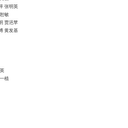
萍 张明英
周恕敏
明 贾浥苹
博 黄发基
明英
唐一植
员