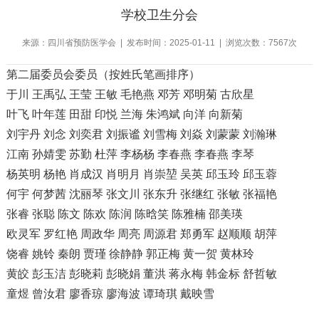
学校卫生分会
来源：四川省预防医学会 | 发布时间：2025-01-11 | 浏览次数：7567次
第二届委员会委员（按姓氏笔画排序）
于川 王禹弘 王莹 王敏 毛艳燕 邓芳 邓明菊 古欣星
叶飞 叶年莲 田甜 印悦 兰海 朱鸿斌 向洋 向新菊
刘宇丹 刘念 刘奕君 刘振谧 刘雪梅 刘焱 刘蒙蒙 刘瀚琳
江南 孙婧雯 苏勤 杜萍 李杨杨 李春燕 李春燕 李琴
杨英明 杨艳 肖成汉 肖明月 肖崇堃 吴英 邱玉玲 邱玉蓉
何宇 何梦茜 沈丽琴 张文川 张东升 张继红 张敏 张福艳
张睿 张聪 陈文 陈欢 陈润 陈晗笑 陈雅楠 邵美瑛
欧灵军 罗红艳 周政华 周亮 周源君 郑勇军 赵顺顺 胡萍
饶睿 姚铃 秦朗 贾瑾 徐静静 郭正梅 黄一贺 黄林玲
黄皎 彭玉洁 彭晓莉 彭晓娟 董洪 蒋永梅 韩金标 舒哲敏
童煜 曾汝君 廖香琼 廖海波 谭琦琪 戴映雪