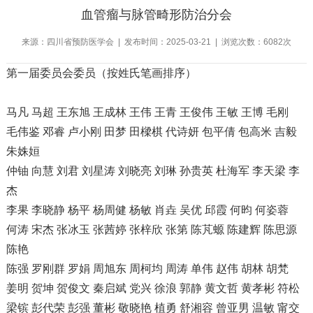
血管瘤与脉管畸形防治分会
来源：四川省预防医学会 | 发布时间：2025-03-21 | 浏览次数：6082次
第一届委员会委员（按姓氏笔画排序）
马凡 马超 王东旭 王成林 王伟 王青 王俊伟 王敏 王博 毛刚
毛伟鉴 邓睿 卢小刚 田梦 田樑棋 代诗妍 包平倩 包高米 吉毅
朱姝姮
仲铀 向慧 刘君 刘星涛 刘晓亮 刘琳 孙贵英 杜海军 李天梁 李
杰
李果 李晓静 杨平 杨周健 杨敏 肖垚 吴优 邱霞 何昀 何姿蓉
何涛 宋杰 张冰玉 张茜婷 张梓欣 张第 陈芃螈 陈建辉 陈思源
陈艳
陈强 罗刚群 罗娟 周旭东 周柯均 周涛 单伟 赵伟 胡林 胡梵
姜明 贺坤 贺俊文 秦启斌 党兴 徐浪 郭静 黄文哲 黄孝彬 符松
梁镔 彭代荣 彭强 董彬 敬晓艳 植勇 舒湘容 曾亚男 温敏 甯交