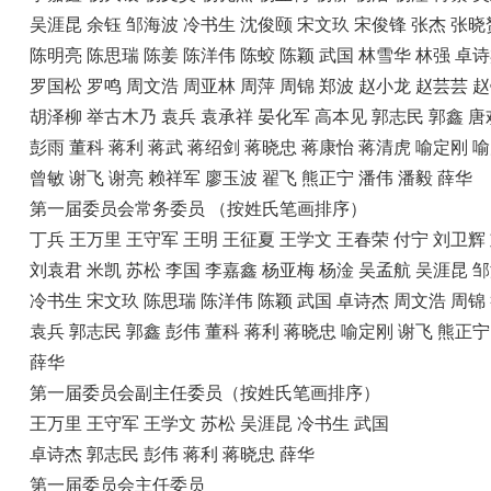
吴涯昆 余钰 邹海波 冷书生 沈俊颐 宋文玖 宋俊锋 张杰 张晓
陈明亮 陈思瑞 陈姜 陈洋伟 陈蛟 陈颖 武国 林雪华 林强 卓
罗国松 罗鸣 周文浩 周亚林 周萍 周锦 郑波 赵小龙 赵芸芸 
胡泽柳 举古木乃 袁兵 袁承祥 晏化军 高本见 郭志民 郭鑫 唐
彭雨 董科 蒋利 蒋武 蒋绍剑 蒋晓忠 蒋康怡 蒋清虎 喻定刚 
曾敏 谢飞 谢亮 赖祥军 廖玉波 翟飞 熊正宁 潘伟 潘毅 薛华
第一届委员会常务委员 （按姓氏笔画排序）
丁兵 王万里 王守军 王明 王征夏 王学文 王春荣 付宁 刘卫辉
刘袁君 米凯 苏松 李国 李嘉鑫 杨亚梅 杨淦 吴孟航 吴涯昆 
冷书生 宋文玖 陈思瑞 陈洋伟 陈颖 武国 卓诗杰 周文浩 周锦
袁兵 郭志民 郭鑫 彭伟 董科 蒋利 蒋晓忠 喻定刚 谢飞 熊正宁
薛华
第一届委员会副主任委员（按姓氏笔画排序）
王万里 王守军 王学文 苏松 吴涯昆 冷书生 武国
卓诗杰 郭志民 彭伟 蒋利 蒋晓忠 薛华
第一届委员会主任委