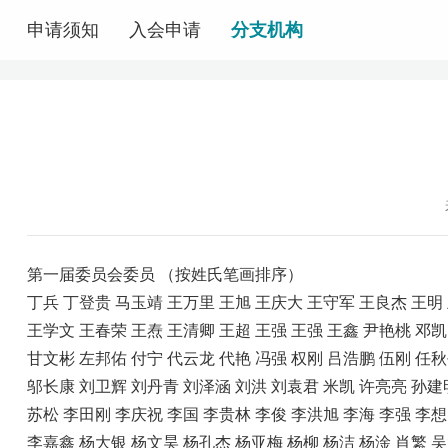
申请须知
入会申请
分支机构
第一届委员会委员 （按姓氏笔画排序）
丁兵 丁登贵 马玉靖 王万里 王旭 王庆大 王守军 王良杰 王明
王学文 王春荣 王焘 王清卿 王超 王强 王强 王鑫 尹艳桃 邓凯
甘文彬 左邦佑 付宁 代云龙 代艳 冯强 权刚 吕浩鹏 伍刚 任
邬长康 刘卫辉 刘丹青 刘泽涵 刘洪 刘袁君 米凯 许亮亮 孙建
苏松 李田刚 李庆祝 李国 李贵林 李俊 李洪旭 李海 李强 李想
李嘉鑫 杨大银 杨文昊 杨孔杰 杨亚梅 杨柳 杨洁 杨淦 肖繁 