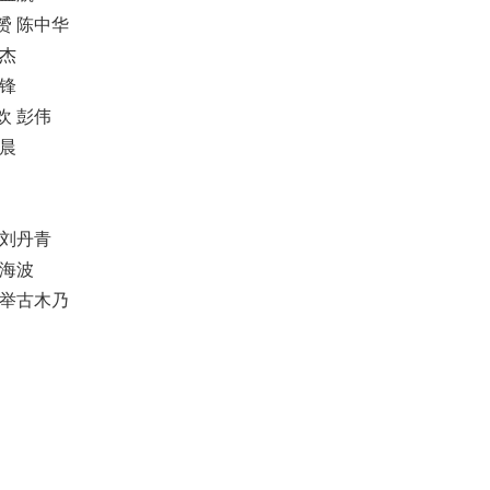
赟 陈中华
诗杰
赵锋
欢 彭伟
喻晨
 刘丹青
邹海波
 举古木乃
员