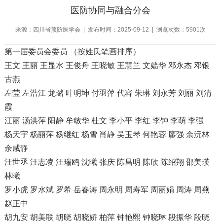
医防协同与融合分会
来源：四川省预防医学会 | 发布时间：2025-09-12 | 浏览次数：5901次
第一届委员会委员 （按姓氏笔画排序）
王文 王丽 王显水 王俊舟 王晓敏 王慧兰 文嫱华 邓永杰 邓银
古燕
左莹 左浩江 龙璐 叶明坤 付羽萍 代容 朱琳 刘永芳 刘丽 刘清
霞
江丽 汤洪萍 阳静 牟敏华 杜文 李小平 李红 李钟 李萌 李强
杨天宇 杨丽萍 杨继红 杨雪 肖静 吴玉琴 何艳蓉 廖强 余沅林
余咸静
汪世丞 汪志凌 汪瑞鸥 沈曦 张庆 陈昌明 陈欣 陈绍翔 邵美瑛
林曦
罗小虎 罗水斌 罗希 岳春涛 周永明 周寿军 周丽娟 周涛 周燕
赵正中
胡九安 胡美联 胡晓 胡晓娇 柏萍 钟艳熙 钟晓琳 段振华 段晓