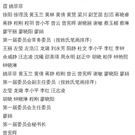
霞 姚菲菲
徐阳 徐理茂 黄玉兰 黄林 黄倩 黄慧 梁川 尉芝苗 彭滔 蒋晓睿
蒋静 程刚 程羽 曾小芩 曾云 曾宪晖 谢晓丽 谢敏 蔡玉楣 蔡琳
廖宇丽 廖晓阳 廖娟
第一届委员会常务委员（按姓氏笔画排序）
王丽 左莹 左浩江 龙璐 刘永芳 阳静 杜文 李小平 李红 李钟
余咸静 汪志凌 沈曦 邵美瑛 周永明 赵正中 胡晓 柏萍 钟艳熙
钟晓琳
姚菲菲 黄玉兰 黄倩 蒋静 程刚 曾云 曾宪晖 谢敏 廖晓阳 廖娟
第一届委员会副主任委员（按姓氏笔画排序）
左莹 龙璐 李小平 李红 汪志凌
胡晓 钟晓琳 程刚 廖晓阳
第一届委员会主任委员
廖娟
第一届委员会秘书长
曾宪晖