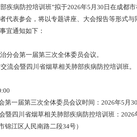
肺部疾病防控培训班
”
拟于
202
6
年
5
月
30
日
在成都市
者代表
参会，将以专题讲座、大会报告
等
形式与
事宜通知如下：
治分会第
一届第
三
次全体委员会议
。
术交流会
暨
四川省烟草相关肺部疾病防控培训班。
0:00
会
第一届
第
三
次全体委员会议时间：
202
6
年
5
月
3
会暨四川省烟草相关肺部疾病防控培训班
：
202
6
市锦江区人民南路二段
34
号）