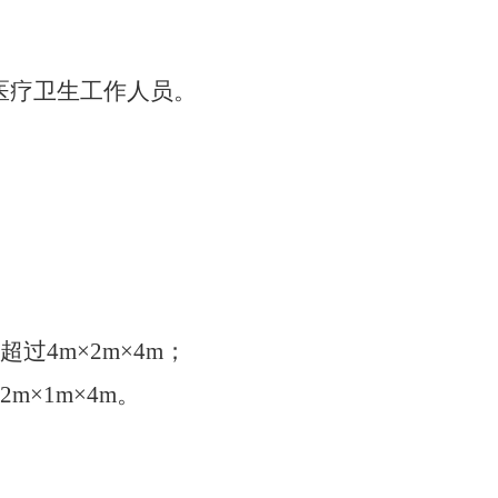
医疗卫生工作人员。
超过
4m×2m×4m
；
2m×1m×4m
。