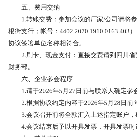
五
、费用交纳
1.
转账交费：参加会议的厂家
/
公司请将
根街支行；帐号：
4402 2070 1910 0163 403
）
协议签署单位名称相符合。
2.
刷卡、现金支付：直接交费请到四川省
财务部。
六
、企业参会程序
1.
请于
202
6
年
5
月
27
日前与联系人确定参
2.
根据协议约定内容于
20
2
6
年
5
月
2
8
日前
3.
会议召开前将全款汇入
上述指定
账户，
4.
会议结束后予以开具发票，开具发票时