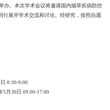
举办。本次学术会议将邀请国内
烟草疾病防控
同行展开学术交流和讨论。
经研究，按照自愿
0
日
8
:
3
0-
9
:00
年
5
月
30
日
0
9
:
0
0-1
7
:00