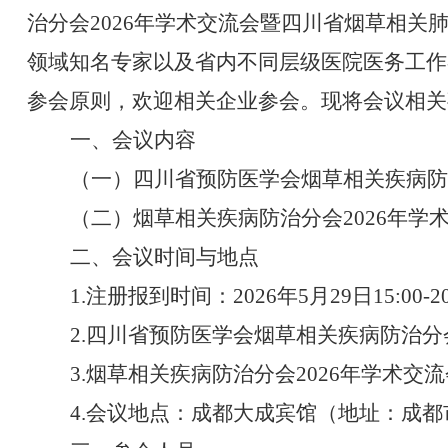
治分会
202
6
年学术交流
会暨四川省烟草相关
领域知名专家
以及省内不同层级医院医务工作
参会原则，欢迎相关企业参会。现将会议相关
一、
会议内容
（一）
四川省预防医学会烟草相关疾病防
（二）烟草相关疾病防治分会
202
6
年
学
二
、会议
时间与地点
1.
注册报到时间：
202
6
年
5
月
29
日
1
5
:00-2
2.
四川省预防医学会烟草相关疾病防治分
3.
烟草相关疾病防治分会
202
6
年
学术交流
4.
会议地点
：
成都大成宾馆（地址：成都