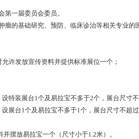
会第一届委员会委员。
肿瘤的基础研究、预防、临床诊治等相关专业的
时
允
许发放宣传资料并提供
标准
展位
一个
；
、设特装展台
1
个
及易拉宝不多于
2
个
，
展台尺寸不
、设展台
1
个
及易拉宝不多于
1
个
，
展台尺寸不超过
料并摆放易拉宝一个（尺寸小于
1.2
米）
。