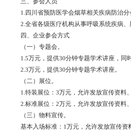
三
、参会人员
1.
四川省预防医学会烟草相关疾病防治分
2.
全省各级医疗机构从事呼吸系统疾病、
四
、企业参会方式
（一）专题会。
1.5
万元，
提供
3
0
分钟专题学术讲座，同
2.3
万元，
提供
3
0
分钟专题学术讲座
。
（二）展位。
1.
特装展位：
3
万元
，
允许发放宣传资料
2.
标准展位：
2
万元
，
允许发放宣传资料
（
三
）物料宣传
。
基本入场标准：
1
万
元，允许发放宣传资