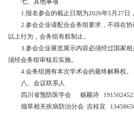
七
、其他事项
1.
报名参会的截止日期为
202
6
年
5
月
27
日
2
.
参会企业请配合
会务组
要求，不得在协
以上行为，会务组有权制止
。
3
.
参会企业
展览展示内容必须经过国家相
须经会务组审核后实施
。
4
.
会务组拥有本次学术会的最终解释权。
八
、会议联系人
四川省预防医学会
杨颖诗
1
91502452
烟草相关疾病防治分会
吉桂宜
1345865