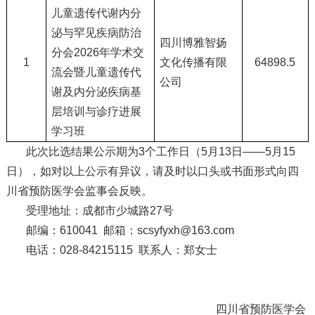
儿童遗传代谢内分
泌与罕见疾病防治
四川博雅智扬
分会2026年学术交
1
文化传播有限
64898.5
流会暨儿童遗传代
公司
谢及内分泌疾病基
层培训与诊疗进展
学习班
此次比选结果公示期为3个工作日（5月13日——5月15
日），如对以上公示有异议，请及时以口头或书面形式向四
川省预防医学会监事会反映。
受理地址：成都市少城路27号
邮编：610041 邮箱：scsyfyxh@163.com
电话：028-84215115 联系人：郑女士
四川省预防医学会